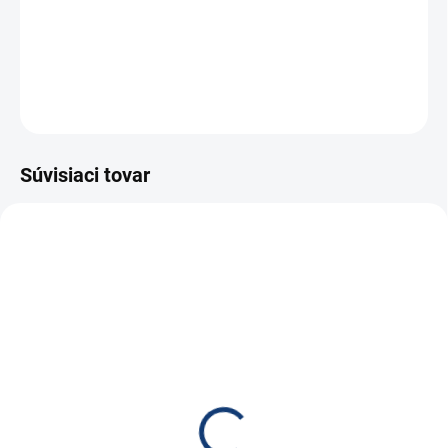
−
+
Pridať do košíka
OPÝTAŤ SA
STRÁŽIŤ
Súvisiaci tovar
E6918
SKLADOM
(265 KS)
Faston redukcia 6,3/4,8
€0,40