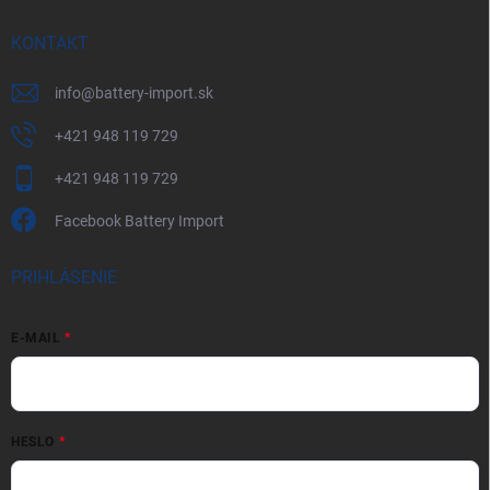
KONTAKT
info
@
battery-import.sk
+421 948 119 729
+421 948 119 729
Facebook Battery Import
PRIHLÁSENIE
E-MAIL
HESLO