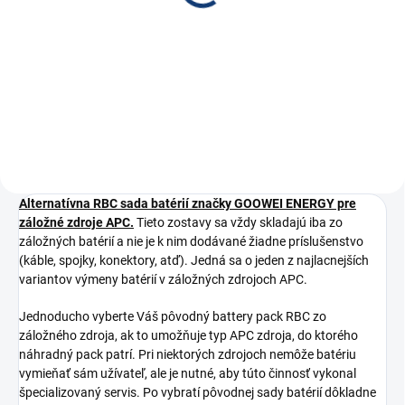
€0,33 bez DPH
Do košíka
OEM
Alternatívna RBC sada batérií značky GOOWEI ENERGY pre
záložné zdroje APC.
Tieto zostavy sa vždy skladajú iba zo
záložných batérií a nie je k nim dodávané žiadne príslušenstvo
(káble, spojky, konektory, atď). Jedná sa o jeden z najlacnejších
variantov výmeny batérií v záložných zdrojoch APC.
Jednoducho vyberte Váš pôvodný battery pack RBC zo
záložného zdroja, ak to umožňuje typ APC zdroja, do ktorého
náhradný pack patrí. Pri niektorých zdrojoch nemôže batériu
vymieňať sám užívateľ, ale je nutné, aby túto činnosť vykonal
špecializovaný servis. Po vybratí pôvodnej sady batérií dôkladne