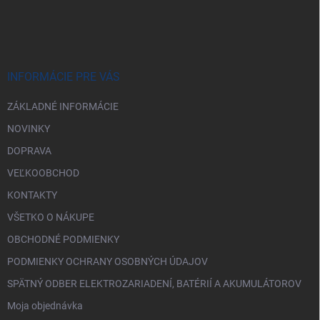
á
p
ä
t
i
INFORMÁCIE PRE VÁS
e
ZÁKLADNÉ INFORMÁCIE
NOVINKY
DOPRAVA
VEĽKOOBCHOD
KONTAKTY
VŠETKO O NÁKUPE
OBCHODNÉ PODMIENKY
PODMIENKY OCHRANY OSOBNÝCH ÚDAJOV
SPÄTNÝ ODBER ELEKTROZARIADENÍ, BATÉRIÍ A AKUMULÁTOROV
Moja objednávka