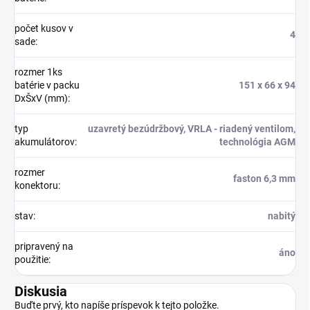
počet kusov v
4
sade
:
rozmer 1ks
batérie v packu
151 x 66 x 94
DxŠxV (mm)
:
typ
uzavretý bezúdržbový, VRLA - riadený ventilom,
akumulátorov
:
technológia AGM
rozmer
faston 6,3 mm
konektoru
:
stav
:
nabitý
pripravený na
áno
použitie
:
Diskusia
Buďte prvý, kto napíše príspevok k tejto položke.