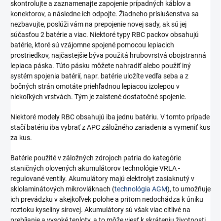
skontrolujte a zaznamenajte zapojenie prípadných káblov a
konektorov, a následne ich odpojte. Žiadneho príslušenstva sa
nezbavujte, poslúži vám na prepojenie novej sady, ak sú jej
súčasťou 2 batérie a viac. Niektoré typy RBC packov obsahujú
batérie, ktoré sú vzájomne spojené pomocou lepiacich
prostriedkov, najčastejšie býva použitá hrubovrstvá obojstranná
lepiaca páska. Túto pásku môžete nahradiť alebo použiť iný
systém spojenia batérií, napr. batérie uložíte vedľa seba a z
bočných strán omotáte priehľadnou lepiacou izolepou v
niekoľkých vrstvách. Tým je zaistené dostatočné spojenie.
Niektoré modely RBC obsahujú iba jednu batériu. V tomto prípade
stačí batériu iba vybrať z APC záložného zariadenia a vymeniť kus
za kus.
Batérie použité v záložných zdrojoch patria do kategórie
staničných olovených akumulátorov technológie VRLA -
regulované ventily. Akumulátory majú elektrolyt zasiaknutý v
sklolaminátových mikrovláknach (
technológia AGM
), to umožňuje
ich prevádzku v akejkoľvek polohe a pritom nedochádza k úniku
roztoku kyseliny sírovej. Akumulátory sú však viac citlivé na
prebíjanie a vysoké teploty, a to môže viesť k skráteniu životnosti.