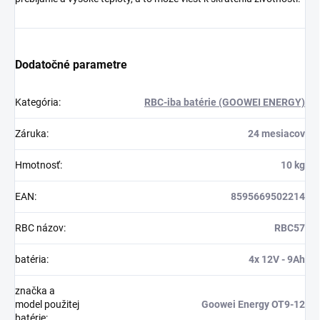
Dodatočné parametre
Kategória
:
RBC-iba batérie (GOOWEI ENERGY)
Záruka
:
24 mesiacov
Hmotnosť
:
10 kg
EAN
:
8595669502214
RBC názov
:
RBC57
batéria
:
4x 12V - 9Ah
značka a
model použitej
Goowei Energy OT9-12
batérie
: