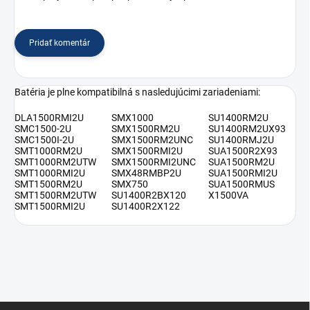
Pridať komentár
Batéria je plne kompatibilná s nasledujúcimi zariadeniami:
DLA1500RMI2U
SMX1000
SU1400RM2U
SMC1500-2U
SMX1500RM2U
SU1400RM2UX93
SMC1500I-2U
SMX1500RM2UNC
SU1400RMJ2U
SMT1000RM2U
SMX1500RMI2U
SUA1500R2X93
SMT1000RM2UTW
SMX1500RMI2UNC
SUA1500RM2U
SMT1000RMI2U
SMX48RMBP2U
SUA1500RMI2U
SMT1500RM2U
SMX750
SUA1500RMUS
SMT1500RM2UTW
SU1400R2BX120
X1500VA
SMT1500RMI2U
SU1400R2X122
Z