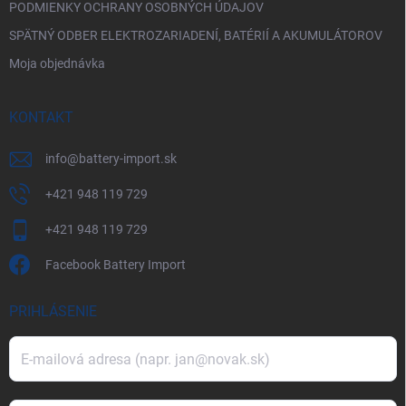
PODMIENKY OCHRANY OSOBNÝCH ÚDAJOV
SPÄTNÝ ODBER ELEKTROZARIADENÍ, BATÉRIÍ A AKUMULÁTOROV
Moja objednávka
KONTAKT
info
@
battery-import.sk
+421 948 119 729
+421 948 119 729
Facebook Battery Import
PRIHLÁSENIE