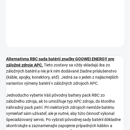
DETAILNÉ INFORMÁCIE
−
+
Pridať do košíka
OPÝTAŤ SA
STRÁŽIŤ
Alternatívna RBC sada batérií značky GOOWEI ENERGY pre
záložné zdroje APC.
Tieto zostavy sa vždy skladajú iba zo
záložných batérií a nie je k nim dodávané žiadne príslušenstvo
(káble, spojky, konektory, atď). Jedná sa o jeden z najlacnejších
variantov výmeny batérií v záložných zdrojoch APC.
Jednoducho vyberte Váš pôvodný battery pack RBC zo
záložného zdroja, ak to umožňuje typ APC zdroja, do ktorého
náhradný pack patrí. Pri niektorých zdrojoch nemôže batériu
vymieňať sám užívateľ, ale je nutné, aby túto činnosť vykonal
špecializovaný servis. Po vybratí pôvodnej sady batérií dôkladne
skontrolujte a zaznamenajte zapojenie prípadných káblov a