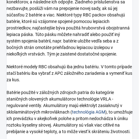
konektorov, a následne ich odpojte. Žiadneho príslušenstva sa
nezbavujte, poslúži vám na prepojenie novej sady, ak sú jej
súčasťou 2 batérie a viac. Niektoré typy RBC packov obsahujú
batérie, ktoré sú vzájomne spojené pomocou lepiacich
prostriedkov, najčastejšie býva použitá hrubovrstvá obojstranná
lepiaca páska. Túto pásku môžete nahradiť alebo použiť iný
systém spojenia batérií, napr. batérie uložíte vedľa seba a z
bočných strán omotáte priehľadnou lepiacou izolepou v
niekoľkých vrstvách. Tým je zaistené dostatočné spojenie.
Niektoré modely RBC obsahujú iba jednu batériu. V tomto prípade
stačí batériu iba vybrať z APC záložného zariadenia a vymeniť kus
za kus.
Batérie použité v záložných zdrojoch patria do kategórie
staničných olovených akumulátorov technológie VRLA -
regulované ventily. Akumulátory majú elektrolyt zasiaknutý v
sklolaminátových mikrovláknach (
technológia AGM
), to umožňuje
ich prevádzku v akejkoľvek polohe a pritom nedochádza k úniku
roztoku kyseliny sírovej. Akumulátory sú však viac citlivé na
prebíjanie a vysoké teploty, a to môže viesť k skráteniu životnosti.