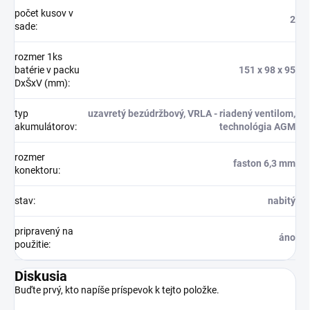
počet kusov v
2
sade
:
rozmer 1ks
batérie v packu
151 x 98 x 95
DxŠxV (mm)
:
typ
uzavretý bezúdržbový, VRLA - riadený ventilom,
akumulátorov
:
technológia AGM
rozmer
faston 6,3 mm
konektoru
:
stav
:
nabitý
pripravený na
áno
použitie
:
Diskusia
Buďte prvý, kto napíše príspevok k tejto položke.