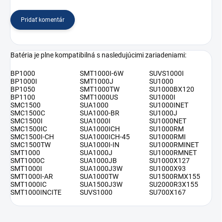
Pridať komentár
Batéria je plne kompatibilná s nasledujúcimi zariadeniami:
BP1000
SMT1000I-6W
SUVS1000I
BP1000I
SMT1000J
SU1000
BP1050
SMT1000TW
SU1000BX120
BP1100
SMT1000US
SU1000I
SMC1500
SUA1000
SU1000INET
SMC1500C
SUA1000-BR
SU1000J
SMC1500I
SUA1000I
SU1000NET
SMC1500IC
SUA1000ICH
SU1000RM
SMC1500I-CH
SUA1000ICH-45
SU1000RMI
SMC1500TW
SUA1000I-IN
SU1000RMINET
SMT1000
SUA1000J
SU1000RMNET
SMT1000C
SUA1000JB
SU1000X127
SMT1000I
SUA1000J3W
SU1000X93
SMT1000I-AR
SUA1000TW
SU1500RMX155
SMT1000IC
SUA1500J3W
SU2000R3X155
SMT1000INCITE
SUVS1000
SU700X167