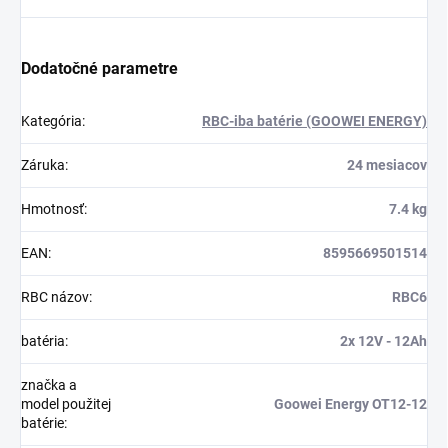
Dodatočné parametre
Kategória
:
RBC-iba batérie (GOOWEI ENERGY)
Záruka
:
24 mesiacov
Hmotnosť
:
7.4 kg
EAN
:
8595669501514
RBC názov
:
RBC6
batéria
:
2x 12V - 12Ah
značka a
model použitej
Goowei Energy OT12-12
batérie
: