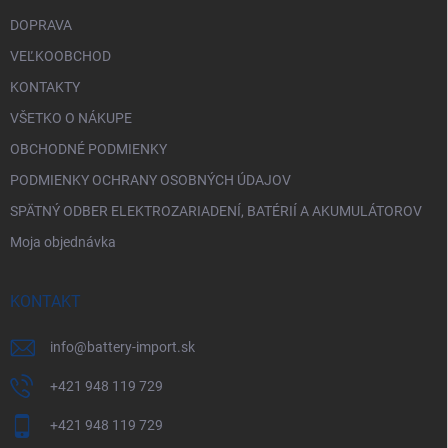
DOPRAVA
VEĽKOOBCHOD
KONTAKTY
VŠETKO O NÁKUPE
OBCHODNÉ PODMIENKY
PODMIENKY OCHRANY OSOBNÝCH ÚDAJOV
SPÄTNÝ ODBER ELEKTROZARIADENÍ, BATÉRIÍ A AKUMULÁTOROV
Moja objednávka
KONTAKT
info
@
battery-import.sk
+421 948 119 729
+421 948 119 729