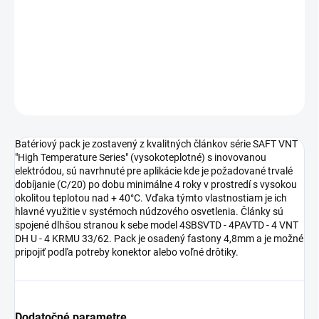
DETAILNÉ INFORMÁCIE
−
+
Pridať do košíka
OPÝTAŤ SA
STRÁŽIŤ
Batériový pack je zostavený z kvalitných článkov série SAFT VNT
"High Temperature Series" (vysokoteplotné) s inovovanou
elektródou, sú navrhnuté pre aplikácie kde je požadované trvalé
dobíjanie (C/20) po dobu minimálne 4 roky v prostredí s vysokou
okolitou teplotou nad + 40°C. Vďaka týmto vlastnostiam je ich
hlavné využitie v systémoch núdzového osvetlenia. Články sú
spojené dlhšou stranou k sebe model 4SBSVTD - 4PAVTD - 4 VNT
DH U - 4 KRMU 33/62. Pack je osadený fastony 4,8mm a je možné
pripojiť podľa potreby konektor alebo voľné drôtiky.
Dodatočné parametre