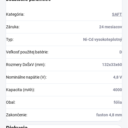
Kategória
:
SAFT
Záruka
:
24 mesiacov
Typ
:
Ni-Cd vysokoteplotný
Veľkosť použitej batérie
:
D
Rozmery DxŠxV (mm)
:
132x33x60
Nominálne napätie (V)
:
4,8 V
Kapacita (mAh)
:
4000
Obal
:
fólia
Zakončenie
:
faston 4,8 mm