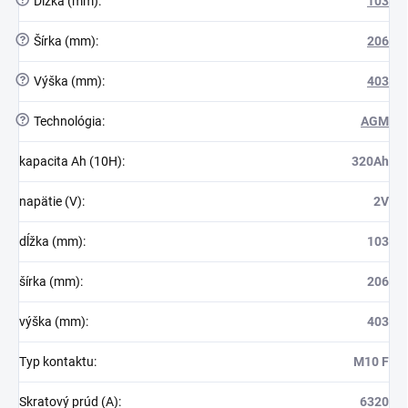
?
Dĺžka (mm)
:
103
?
Šírka (mm)
:
206
?
Výška (mm)
:
403
?
Technológia
:
AGM
kapacita Ah (10H)
:
320Ah
napätie (V)
:
2V
dĺžka (mm)
:
103
šírka (mm)
:
206
výška (mm)
:
403
Typ kontaktu
:
M10 F
Skratový prúd (A)
:
6320