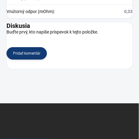
Vnútorný odpor (mOhm)
:
0,33
Diskusia
Buďte prvý, kto napíše príspevok k tejto položke.
Pridať komentár
Z
á
p
ä
t