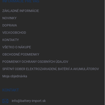
i
INFORMÁCIE PRE VÁS
e
ZÁKLADNÉ INFORMÁCIE
NOVINKY
DOPRAVA
VEĽKOOBCHOD
KONTAKTY
VŠETKO O NÁKUPE
OBCHODNÉ PODMIENKY
PODMIENKY OCHRANY OSOBNÝCH ÚDAJOV
SPÄTNÝ ODBER ELEKTROZARIADENÍ, BATÉRIÍ A AKUMULÁTOROV
Moja objednávka
KONTAKT
info
@
battery-import.sk