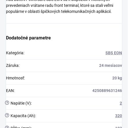
prevedeniach vrátane radu front terminal, ktoré sa stali veľmi
populárne v oblasti špičkových telekomunikačných aplikácií.
Dodatočné parametre
Kategória
:
SBS EON
Záruka
:
24 mesiacov
Hmotnosť
:
20 kg
EAN
:
4250889631246
?
Napätie (V)
:
2
?
Kapacita (Ah)
:
320