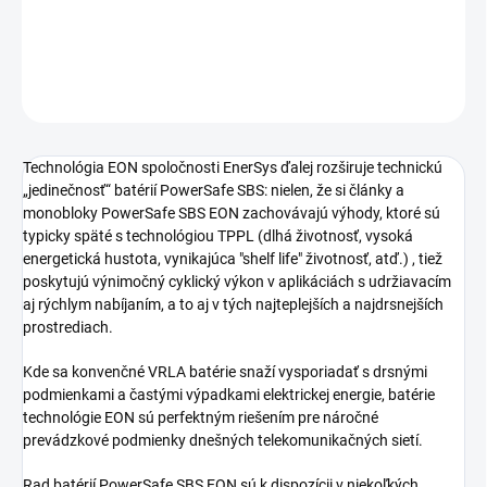
−
+
Pridať do košíka
OPÝTAŤ SA
STRÁŽIŤ
Technológia EON spoločnosti EnerSys ďalej rozširuje technickú
„jedinečnosť“ batérií PowerSafe SBS: nielen, že si články a
monobloky PowerSafe SBS EON zachovávajú výhody, ktoré sú
typicky späté s technológiou TPPL (dlhá životnosť, vysoká
energetická hustota, vynikajúca "shelf life" životnosť, atď.) , tiež
poskytujú výnimočný cyklický výkon v aplikáciách s udržiavacím
aj rýchlym nabíjaním, a to aj v tých najteplejších a najdrsnejších
prostrediach.
Kde sa konvenčné VRLA batérie snaží vysporiadať s drsnými
podmienkami a častými výpadkami elektrickej energie, batérie
technológie EON sú perfektným riešením pre náročné
prevádzkové podmienky dnešných telekomunikačných sietí.
Rad batérií PowerSafe SBS EON sú k dispozícii v niekoľkých