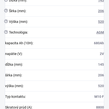
?
Dĺžka (mm)
:
145
?
Šírka (mm)
:
206
?
Výška (mm)
:
520
?
Technológia
:
AGM
kapacita Ah (10H)
:
680Ah
napätie (V)
:
2V
dĺžka (mm)
:
145
šírka (mm)
:
206
výška (mm)
:
520
Typ kontaktu
:
M10 F
Skratový prúd (A)
:
8800