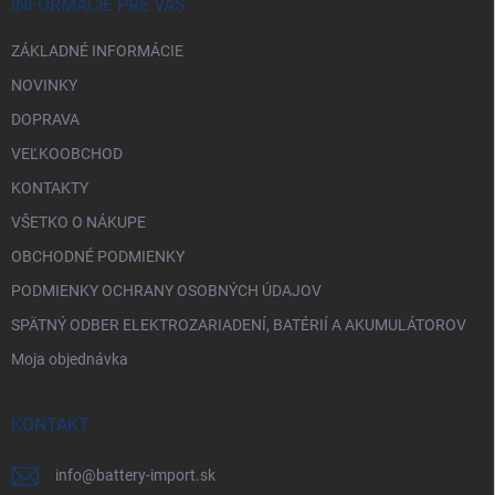
i
INFORMÁCIE PRE VÁS
e
ZÁKLADNÉ INFORMÁCIE
NOVINKY
DOPRAVA
VEĽKOOBCHOD
KONTAKTY
VŠETKO O NÁKUPE
OBCHODNÉ PODMIENKY
PODMIENKY OCHRANY OSOBNÝCH ÚDAJOV
SPÄTNÝ ODBER ELEKTROZARIADENÍ, BATÉRIÍ A AKUMULÁTOROV
Moja objednávka
KONTAKT
info
@
battery-import.sk