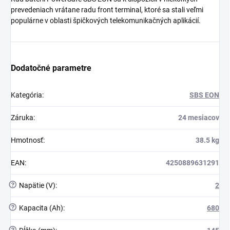
prevedeniach vrátane radu front terminal, ktoré sa stali veľmi
populárne v oblasti špičkových telekomunikačných aplikácií.
Dodatočné parametre
Kategória
:
SBS EON
Záruka
:
24 mesiacov
Hmotnosť
:
38.5 kg
EAN
:
4250889631291
?
Napätie (V)
:
2
?
Kapacita (Ah)
:
680