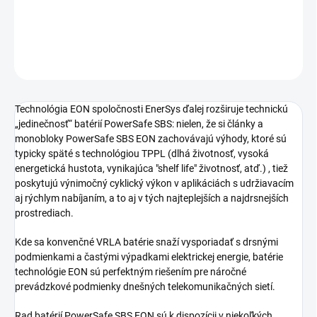
−
+
Pridať do košíka
OPÝTAŤ SA
STRÁŽIŤ
Technológia EON spoločnosti EnerSys ďalej rozširuje technickú
„jedinečnosť“ batérií PowerSafe SBS: nielen, že si články a
monobloky PowerSafe SBS EON zachovávajú výhody, ktoré sú
typicky späté s technológiou TPPL (dlhá životnosť, vysoká
energetická hustota, vynikajúca "shelf life" životnosť, atď.) , tiež
poskytujú výnimočný cyklický výkon v aplikáciách s udržiavacím
aj rýchlym nabíjaním, a to aj v tých najteplejších a najdrsnejších
prostrediach.
Kde sa konvenčné VRLA batérie snaží vysporiadať s drsnými
podmienkami a častými výpadkami elektrickej energie, batérie
technológie EON sú perfektným riešením pre náročné
prevádzkové podmienky dnešných telekomunikačných sietí.
Rad batérií PowerSafe SBS EON sú k dispozícii v niekoľkých