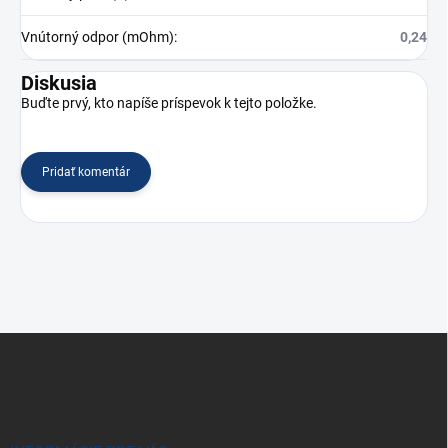
Vnútorný odpor (mOhm)
:
0,24
Diskusia
Buďte prvý, kto napíše príspevok k tejto položke.
Pridať komentár
Z
á
p
ä
t