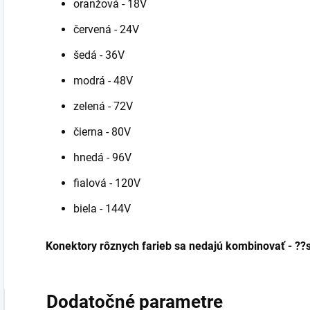
oranžová - 18V
červená - 24V
šedá - 36V
modrá - 48V
zelená - 72V
čierna - 80V
hnedá - 96V
fialová - 120V
biela - 144V
Konektory rôznych farieb sa nedajú kombinovať - ??s
Dodatočné parametre