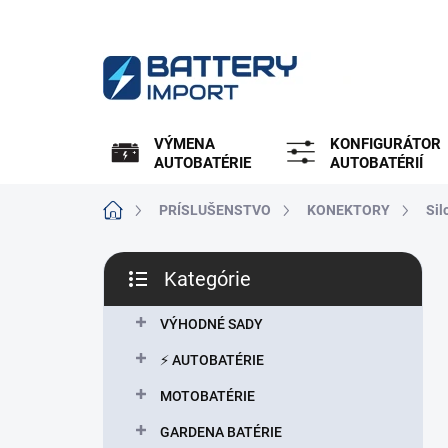
Prejsť
na
obsah
VÝMENA
KONFIGURÁTOR
AUTOBATÉRIE
AUTOBATÉRIÍ
Domov
PRÍSLUŠENSTVO
KONEKTORY
Sil
B
Kategórie
o
Preskočiť
č
kategórie
n
VÝHODNÉ SADY
ý
⚡ AUTOBATÉRIE
p
a
MOTOBATÉRIE
n
GARDENA BATÉRIE
e