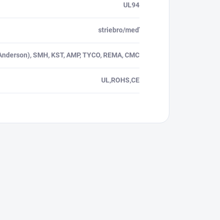
UL94
striebro/meď
Anderson), SMH, KST, AMP, TYCO, REMA, CMC
UL,ROHS,CE