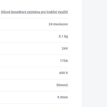
Silové konektory zejména pro trakční využití
24 mesiacov
0.1 kg
24V
175A
600 V
50mm2
9.9mm