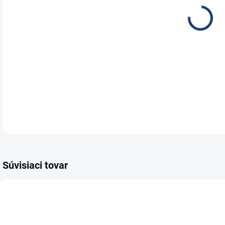
DC 
- ce
DETA
Súvisiaci tovar
E7102
E7557