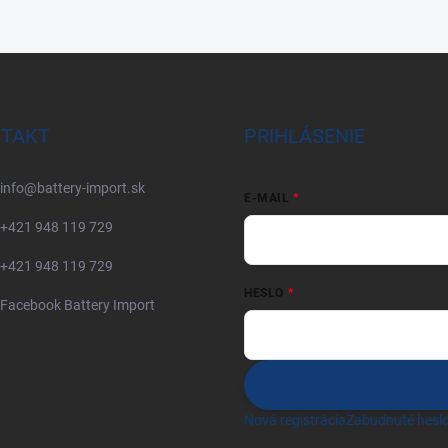
TAKT
PRIHLÁSENIE
info
@
battery-import.sk
E-MAIL
+421 948 119 729
+421 948 119 729
HESLO
Facebook Battery Import
Nová registrácia
Zabudnuté hesl