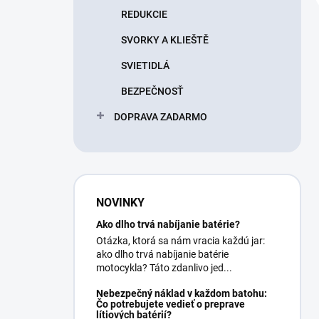
REDUKCIE
SVORKY A KLIEŠTĚ
SVIETIDLÁ
BEZPEČNOSŤ
DOPRAVA ZADARMO
NOVINKY
Ako dlho trvá nabíjanie batérie?
Otázka, ktorá sa nám vracia každú jar:
ako dlho trvá nabíjanie batérie
motocykla? Táto zdanlivo jed...
Nebezpečný náklad v každom batohu:
Čo potrebujete vedieť o preprave
lítiových batérií?