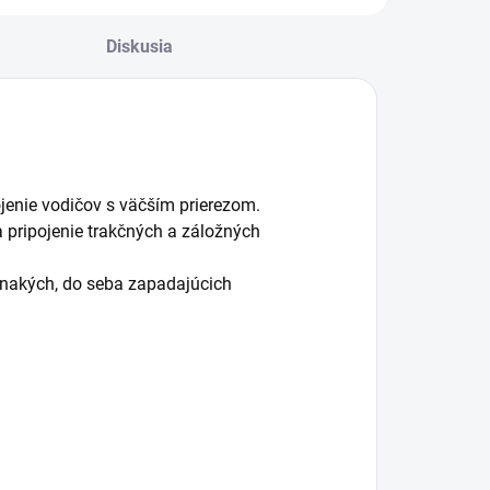
Diskusia
ojenie vodičov s väčším prierezom.
a pripojenie trakčných a záložných
vnakých, do seba zapadajúcich