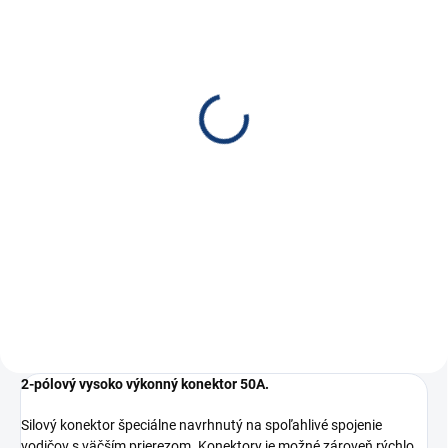
NA DOTAZ
NA DOTAZ
Krytka konektoru SC50
Krytka konektoru SC50
čierná guma
čierný plast
€1,90
€1,90
€1,54 bez DPH
€1,54 bez DPH
Do košíka
Do košíka
Prachový gumový kryt konektora
Plastová protiprachová krytka
SC50
pre konektor SC50 s oceľovým
lankom
2-pólový vysoko výkonný konektor 50A.
Silový konektor špeciálne navrhnutý na spoľahlivé spojenie
vodičov s väčším prierezom. Konektory je možné zároveň rýchlo