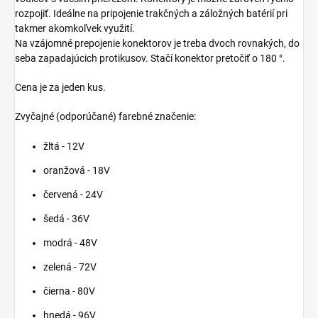
rozpojiť. Ideálne na pripojenie trakčných a záložných batérií pri
takmer akomkoľvek využití.
Na vzájomné prepojenie konektorov je treba dvoch rovnakých, do
seba zapadajúcich protikusov. Stačí konektor pretočiť o 180 °.
Cena je za jeden kus.
Zvyčajné (odporúčané) farebné značenie:
žltá - 12V
oranžová - 18V
červená - 24V
šedá - 36V
modrá - 48V
zelená - 72V
čierna - 80V
hnedá - 96V