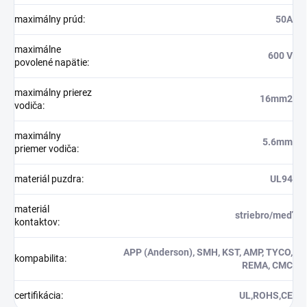
maximálny prúd
:
50A
maximálne
600 V
povolené napätie
:
maximálny prierez
16mm2
vodiča
:
maximálny
5.6mm
priemer vodiča
:
materiál puzdra
:
UL94
materiál
striebro/meď
kontaktov
:
APP (Anderson), SMH, KST, AMP, TYCO,
kompabilita
:
REMA, CMC
certifikácia
:
UL,ROHS,CE