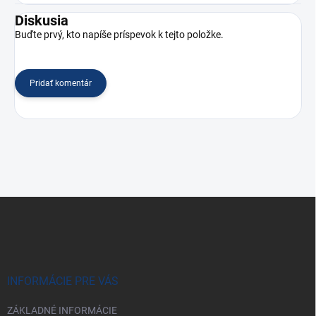
Diskusia
Buďte prvý, kto napíše príspevok k tejto položke.
Pridať komentár
Z
á
p
ä
t
i
INFORMÁCIE PRE VÁS
e
ZÁKLADNÉ INFORMÁCIE