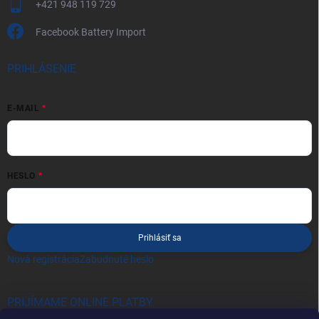
+421 948 119 729
Facebook Battery Import
PRIHLÁSENIE
E-MAIL
HESLO
Prihlásiť sa
Nová registrácia
Zabudnuté heslo
PRIJÍMAME ONLINE PLATBY