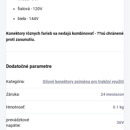
fialová - 120V
biela - 144V
Konektory rôznych farieb sa nedajú kombinovať - ??sú chránené
proti zasunutiu.
Dodatočné parametre
Kategória
:
Silové konektory zejména pro trakční využití
Záruka
:
24 mesiacov
Hmotnosť
:
0.1 kg
prevádzkové
36V
napätie
: