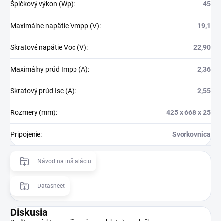
Špičkový výkon (Wp)
:
45
Maximálne napätie Vmpp (V)
:
19,1
Skratové napätie Voc (V)
:
22,90
Maximálny prúd Impp (A)
:
2,36
Skratový prúd Isc (A)
:
2,55
Rozmery (mm)
:
425 x 668 x 25
Pripojenie
:
Svorkovnica
Návod na inštaláciu
Datasheet
Diskusia