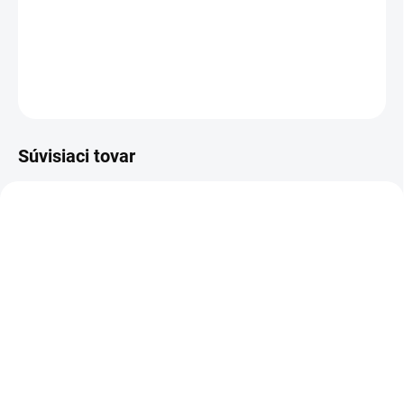
−
+
Pridať do košíka
OPÝTAŤ SA
STRÁŽIŤ
Súvisiaci tovar
E7370
E7499
SKLADOM
SKLADOM
(533 KS)
(4 KS)
Solárny kábel SOL
Victron Solárny regulátor
4.0mm2 (farba čierna)
BlueSolar PWM-