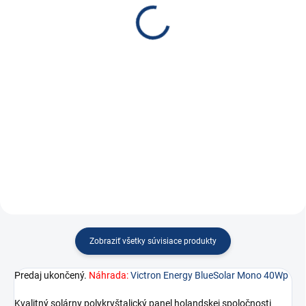
LCD&USB 12/24V-10A
€1,53
€30,80
€1,24 bez DPH
€25,04 bez DPH
Do košíka
Do košíka
Solárny kábel 4.0mm2, 1m
Batérie 12/24V, FV max
120/240Wp, napätie panelov až
28V, maximálny nabíjací prúd
10A, s displejom pre monitoring +
nastavenie a 2x...
Zobraziť všetky súvisiace produkty
Predaj ukončený.
Náhrada:
Victron Energy BlueSolar Mono 40Wp
Kvalitný solárny polykryštalický panel holandskej spoločnosti