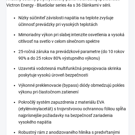
Victron Energy - BlueSolar series 4a s 36 článkami v sérii.
Nízky súčiniteľ závislosti napätia na teplote zvyšuje
účinnosť prevádzky pri vysokých teplotách
Mimoriadny výkon pri slabej intenzite osvetlenia a vysoká
citlivosť na svetlo v celom slnečnom spektre
25-ročná záruka na prevádzkové parametre (do 10 rokov
90% a do 25 rokov 80% výstupného výkonu)
Uzavretá vodotesná multifunkčná prepojovacia skrinka
poskytuje vysokú úroveň bezpečnosti
Výkonné preklenovacie (bypass) diódy obmedzujú pokles
výkonu pri čiastočnom zatienení
Pokročilý systém zapuzdrenia z materiálu EVA
(etylénvinylacetát) s trojvrstvovou ochrannou fóliou spĺňa
najprísnejšie požiadavky na bezpečnosť zariadenia
vysokého napätia
Robustný rám z anodizovaného hliníka s predvŕtanými