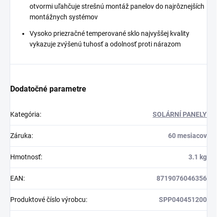
otvormi uľahčuje strešnú montáž panelov do najrôznejších
montážnych systémov
Vysoko priezračné temperované sklo najvyššej kvality
vykazuje zvýšenú tuhosť a odolnosť proti nárazom
Dodatočné parametre
Kategória
:
SOLÁRNÍ PANELY
Záruka
:
60 mesiacov
Hmotnosť
:
3.1 kg
EAN
:
8719076046356
Produktové číslo výrobcu
:
SPP040451200