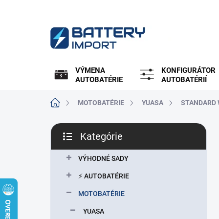
Prejsť
na
obsah
VÝMENA
KONFIGURÁTOR
AUTOBATÉRIE
AUTOBATÉRIÍ
Domov
MOTOBATÉRIE
YUASA
STANDARD 
B
Kategórie
o
Preskočiť
č
kategórie
n
VÝHODNÉ SADY
ý
⚡ AUTOBATÉRIE
p
a
MOTOBATÉRIE
n
YUASA
e