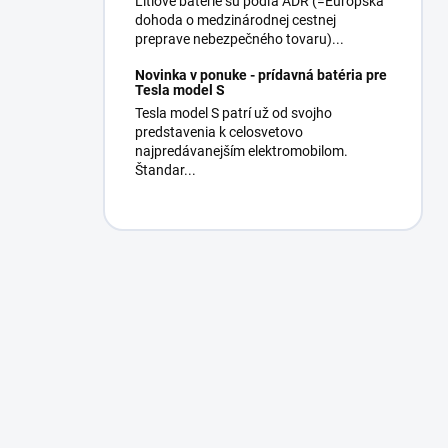
Lítiové batérie sú podľa ADR (=Európska
dohoda o medzinárodnej cestnej
preprave nebezpečného tovaru)...
Novinka v ponuke - prídavná batéria pre
Tesla model S
Tesla model S patrí už od svojho
predstavenia k celosvetovo
najpredávanejším elektromobilom.
Štandar...