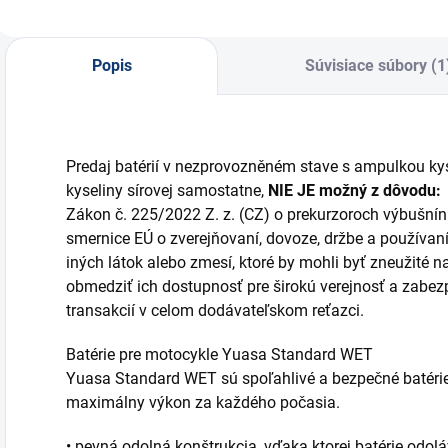
Popis
Súvisiace súbory (1
Predaj batérií v nezprovozněném stave s ampulkou kyse
kyseliny sírovej samostatne,
NIE JE možný z dôvodu:
Zákon č. 225/2022 Z. z. (CZ) o prekurzoroch výbušnín
smernice EÚ o zverejňovaní, dovoze, držbe a používa
iných látok alebo zmesí, ktoré by mohli byť zneužité 
obmedziť ich dostupnosť pre širokú verejnosť a zabe
transakcií v celom dodávateľskom reťazci.
Batérie pre motocykle Yuasa Standard WET
Yuasa Standard WET sú spoľahlivé a bezpečné batérie.
maximálny výkon za každého počasia.
• pevná odolná konštrukcia, vďaka ktorej batérie odol