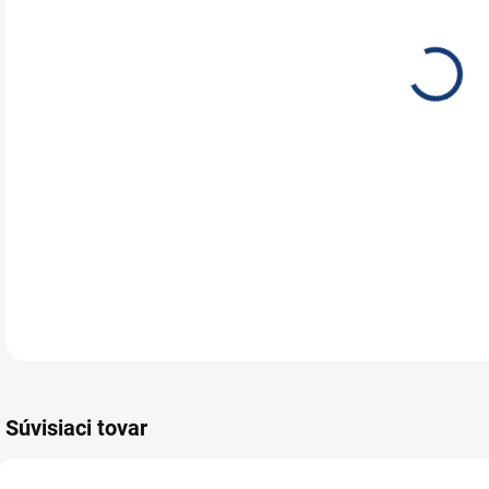
Moto
225/
prek
Spre
WET
ATV 
DETA
Súvisiaci tovar