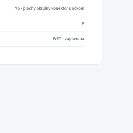
Y6 - plochý okrúhly konektor s očkom
P
WET - zaplavená