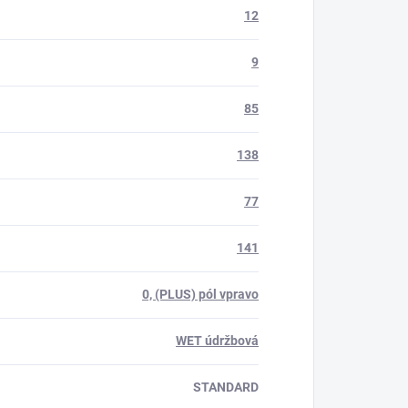
12
9
85
138
77
141
0, (PLUS) pól vpravo
WET údržbová
STANDARD