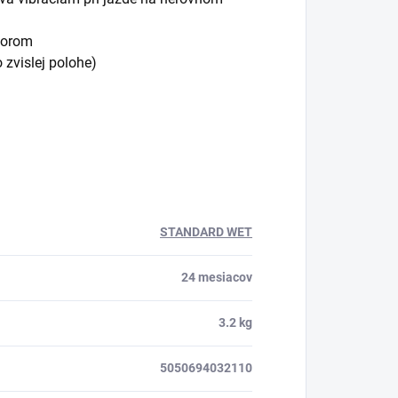
torom
 zvislej polohe)
STANDARD WET
24 mesiacov
3.2 kg
5050694032110