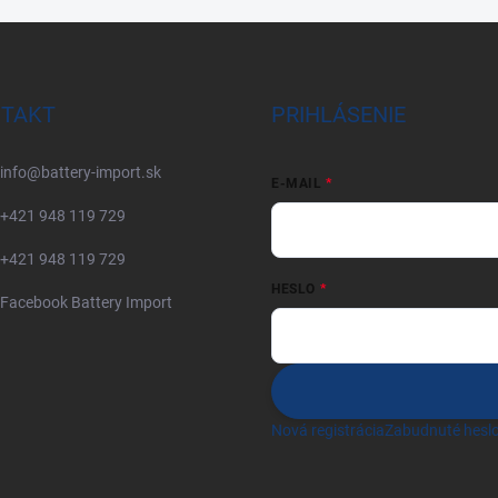
TAKT
PRIHLÁSENIE
info
@
battery-import.sk
E-MAIL
+421 948 119 729
+421 948 119 729
HESLO
Facebook Battery Import
Nová registrácia
Zabudnuté hesl