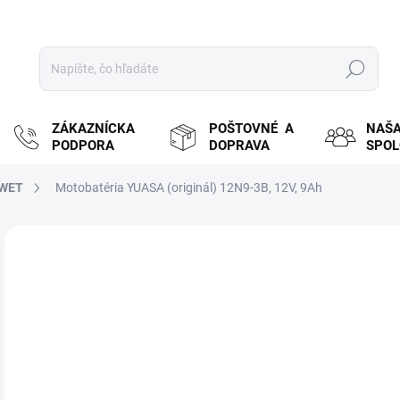
Hľadať
ZÁKAZNÍCKA
POŠTOVNÉ A
NAŠ
PODPORA
DOPRAVA
SPO
WET
Motobatéria YUASA (originál) 12N9-3B, 12V, 9Ah
ZNAČKA:
YUASA
MOŽ
DOR
€4
€33
Jedn
ZVY
cena