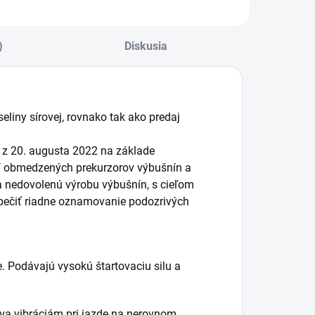
)
Diskusia
liny sírovej, rovnako tak ako predaj
 z 20. augusta 2022 na základe
ní obmedzených prekurzorov výbušnín a
na nedovolenú výrobu výbušnín, s cieľom
zpečiť riadne oznamovanie podozrivých
 Podávajú vysokú štartovaciu silu a
áva vibráciám pri jazde na nerovnom