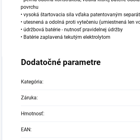
povrchu
• vysoká štartovacia sila vďaka patentovaným separá
• utesnená a odolná proti vytečeniu (umiestnená len vo
• údržbová batérie - nutnosť pravidelnej údržby
• Batérie zaplavená tekutým elektrolytom
Dodatočné parametre
Kategória
:
Záruka
:
Hmotnosť
:
EAN
: