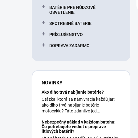
BATÉRIE PRE NÚDZOVÉ
OSVETLENIE
SPOTREBNÉ BATERIE
PRÍSLUŠENSTVO
DOPRAVA ZADARMO
NOVINKY
Ako dlho trvá nabíjanie batérie?
Otázka, ktorá sa nám vracia každú jar:
ako dlho trvá nabíjanie batérie
motocykla? Táto zdanlivo jed...
Nebezpečný náklad v každom batohu:
Čo potrebujete vedieť o preprave
lítiových batérií?