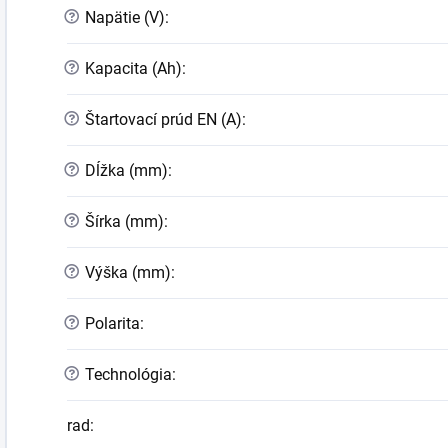
?
Napätie (V)
:
?
Kapacita (Ah)
:
?
Štartovací prúd EN (A)
:
?
Dĺžka (mm)
:
?
Šírka (mm)
:
?
Výška (mm)
:
?
Polarita
:
?
Technológia
:
rad
: