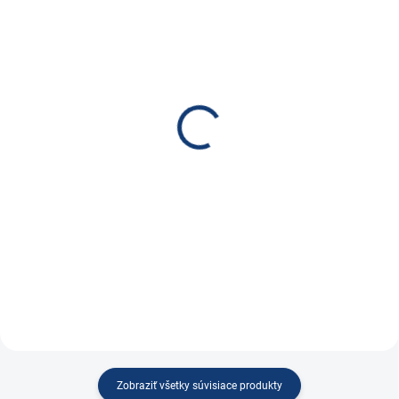
SKLADOM
SKLADOM
(38 KS)
(1 KS)
Balancér / equalizér pre
Victron Ochrana batérií
2x12V batérie HA01
BP-65
€29,10
€43,10
€23,66 bez DPH
€35,04 bez DPH
Do košíka
Do košíka
Aktívny balancér pre sériovo
Ochrana batérie BatteryProtect
zapojené 12V batérie
Zobraziť všetky súvisiace produkty