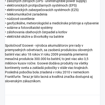
• záložných zdrojoch (UPS - uninteruptible power supply)
• elektronických protipožiarnych systémoch (EPS)
• elektronických zabezpečovacích systémoch (EZS)
• telekomunikačné zariadenia
• núdzové osvetlenie
• geofyzikálne, meteorologické a medicínske prístroje a vybavenie
• solárne a fotovoltaické systémy
• zálohovania obehových čerpadiel a kotlov
• elektrické skútre a štvorkolky na batérie
Spoločnosť Goowei - výrobca akumulátorov pre rady v
priemyselných odvetviach, sa zaoberá produkciou olovených
batérií viac ako 18 rokov.V roku 2009 presiahla priemerná
mesačná produkcia 300.000 ks batérií, to jest viac ako 3,5
miliónov kusov ročne. Goowei dodáva produkty na všetky
kontinenty sveta a zakladá pobočky v stále viac krajinách.
Posledná pobočka bola zriadená v roku 2010 v nemeckom
Frankfurte. Teraz je táto lacná a kvalitná značka dostupná aj
slovenským zákazníkom.