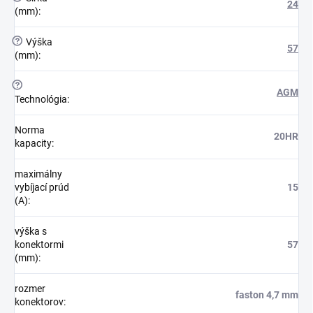
24
(mm)
:
?
Výška
57
(mm)
:
?
AGM
Technológia
:
Norma
20HR
kapacity
:
maximálny
vybíjací prúd
15
(A)
:
výška s
konektormi
57
(mm)
:
rozmer
faston 4,7 mm
konektorov
: