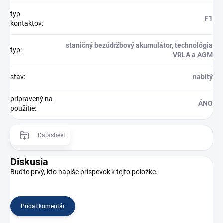
typ
F1
kontaktov
:
staničný bezúdržbový akumulátor, technológia
typ
:
VRLA a AGM
stav
:
nabitý
pripravený na
ÁNO
použitie
:
Datasheet
Diskusia
Buďte prvý, kto napíše príspevok k tejto položke.
Pridať komentár