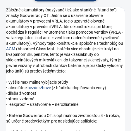
Záložné akumulátory (nazývané tiež ako staničné, "stand by")
značky Goowei řady OT. Jedná se o uzavřené olověné
akumulátory v provedení VRLA. Ide o uzavreté olovené
akumulátory v prevedení VRLA. Ide o konštrukciu, pri ktorej
dochádza k regulácii vnútorného tlaku pomocou ventilov (VRLA -
valve regulated lead acid = ventilom riadené olovené-kyselinové
akumulátory). Výhody tejto konštrukcie, spoločne s technológiou
AGM
(Absorbed Glass Mat - batéria síce obsahuje elektrolyt na
kvapalnom skupenstve, tento je však zasiaknutý do
sklolaminátových mikrovlákien, do takzvanej sklenej vaty, tým je
pevne viazaný v útrobách článkov batérie, a je prakticky vylúčený
jeho únik) sú predovšetkým tieto:
• vyššie maximálne vybíjacie prúdy
• absolútne
bezúdržbové
(z hľadiska doplňovania vody)
•dlhšia životnosť
•otrasuvzdorné
• leakproof – uzatvorené – nerozliateľné
> Batérie Goowei radu OT, s optimálnou životnosťou 4 - 6 rokov,
sú určené predovšetkým pre nasledujúce aplikácie: