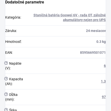
Dodatočné parametre
Staničná batéria Goowei 6V - rada OT, záložné
Kategória
:
akumulátory nejen pro UPS
Záruka
:
24 mesiacov
Hmotnosť
:
0.3 kg
EAN
:
8595669501071
?
Napätie
6
(V)
:
?
Kapacita
1.3
(Ah)
:
?
Dĺžka
97
(mm)
:
?
Šírka