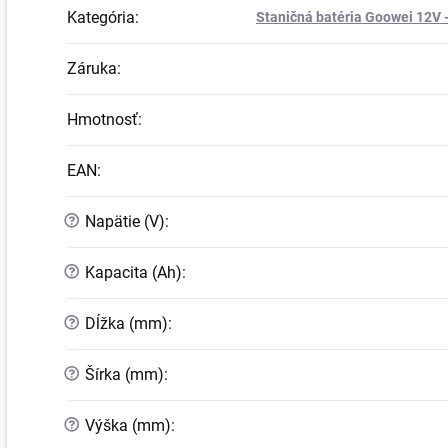
Kategória
:
Staničná batéria Goowei 12V -
Záruka
:
Hmotnosť
:
EAN
:
?
Napätie (V)
:
?
Kapacita (Ah)
:
?
Dĺžka (mm)
:
?
Šírka (mm)
:
?
Výška (mm)
: