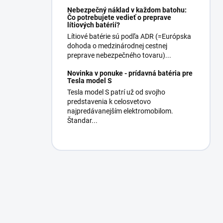
Nebezpečný náklad v každom batohu:
Čo potrebujete vedieť o preprave
lítiových batérií?
Lítiové batérie sú podľa ADR (=Európska
dohoda o medzinárodnej cestnej
preprave nebezpečného tovaru)...
Novinka v ponuke - prídavná batéria pre
Tesla model S
Tesla model S patrí už od svojho
predstavenia k celosvetovo
najpredávanejším elektromobilom.
Štandar...