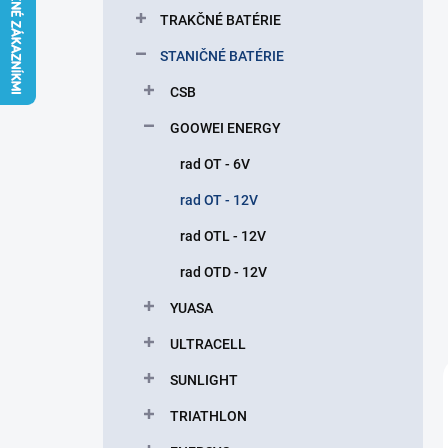
l
TRAKČNÉ BATÉRIE
STANIČNÉ BATÉRIE
CSB
GOOWEI ENERGY
rad OT - 6V
rad OT - 12V
rad OTL - 12V
rad OTD - 12V
YUASA
ULTRACELL
SUNLIGHT
TRIATHLON