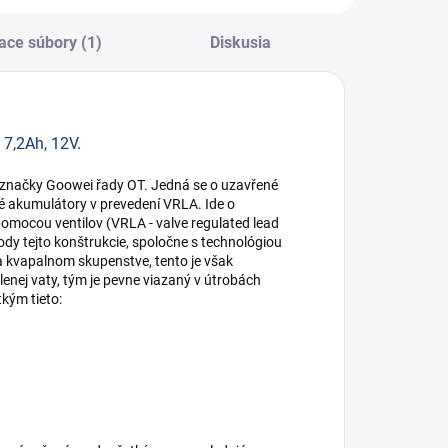
ace súbory (1)
Diskusia
7,2Ah, 12V
.
) značky Goowei řady OT. Jedná se o uzavřené
é akumulátory v prevedení VRLA. Ide o
 pomocou ventilov (VRLA - valve regulated lead
ody tejto konštrukcie, spoločne s technológiou
na kvapalnom skupenstve, tento je však
enej vaty, tým je pevne viazaný v útrobách
tkým tieto: