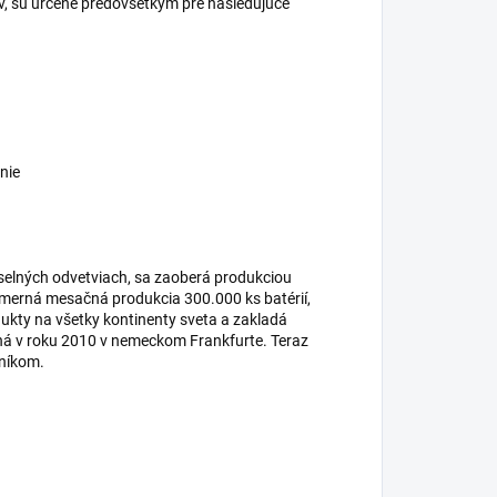
ov, sú určené predovšetkým pre nasledujúce
nie
selných odvetviach, sa zaoberá produkciou
iemerná mesačná produkcia 300.000 ks batérií,
dukty na všetky kontinenty sveta a zakladá
ená v roku 2010 v nemeckom Frankfurte. Teraz
zníkom.