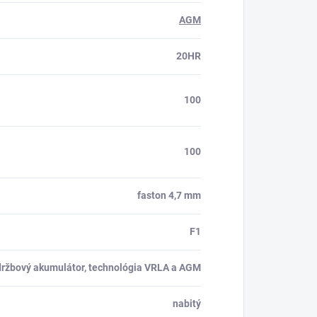
AGM
20HR
100
100
faston 4,7 mm
F1
držbový akumulátor, technológia VRLA a AGM
nabitý