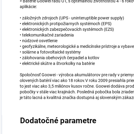
> Batérie Goowei radu OT, s optimálnou životnosťou 4 - 6 rok
aplikácie:
• záložných zdrojoch (UPS - uninteruptible power supply)
• elektronických protipožiarnych systémoch (EPS)
• elektronických zabezpečovacích systémoch (EZS)
• telekomunikačné zariadenia
• núdzové osvetlenie
• geofyzikálne, meteorologické a medicínske prístroje a vybave
• solárne a fotovoltaické systémy
• zálohovania obehových čerpadiel a kotlov
• elektrické skútre a štvorkolky na batérie
Spoločnosť Goowei - výrobca akumulátorov pre rady v priemy
olovených batérií viac ako 18 rokov.V roku 2009 presiahla pr
to jest viac ako 3,5 miliónov kusov ročne. Goowei dodáva pro
pobočky v stále viac krajinách. Posledná pobočka bola zriad
je táto lacná a kvalitná značka dostupná aj slovenským záka
Dodatočné parametre