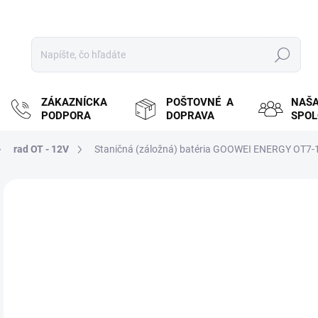
Hľadať
ZÁKAZNÍCKA
POŠTOVNÉ A
NAŠ
PODPORA
DOPRAVA
SPO
rad OT - 12V
Staničná (záložná) batéria GOOWEI ENERGY OT7-12
ZNAČKA:
GOOWEI ENERGY
MOŽ
DOR
€1
€11
Jedn
PR
cena