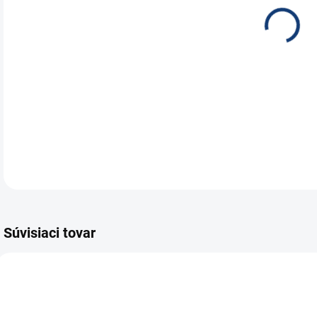
Náh
DETA
Súvisiaci tovar
E7093
E6672