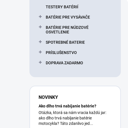
TESTERY BATÉRIÍ
BATÉRIE PRE VYSÁVAČE
BATÉRIE PRE NÚDZOVÉ
OSVETLENIE
SPOTREBNÉ BATERIE
PRÍSLUŠENSTVO
DOPRAVA ZADARMO
NOVINKY
Ako dlho trvá nabíjanie batérie?
Otázka, ktorá sa nám vracia každú jar:
ako dlho trvá nabíjanie batérie
motocykla? Táto zdanlivo jed...