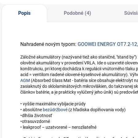
Popis
Podobné (4)
Súvisi
Nahradené novým typom:
GOOWEI ENERGY OT7.2-12, 
Záložné akumulátory (nazývané tiež ako staničné, "stand by"
olověné akumulátory v provedení VRLA. Ide o uzavreté oloven
konštrukciu, pri ktorej dochádza k regulácii vnútorného tlaku
acid = ventilom riadené olovené-kyselinové akumulátory). Výh
AGM
(Absorbed Glass Mat - batéria síce obsahuje elektrolyt 
zasiaknutý do sklolaminátových mikrovlákien, do takzvanej skl
článkov batérie, a je prakticky vylúčený jeho únik) sú predovše
• vyššie maximálne vybíjacie prúdy
• absolútne
bezúdržbové
(z hľadiska doplňovania vody)
•dlhšia životnosť
•otrasuvzdorné
• leakproof – uzatvorené – nerozliateľné