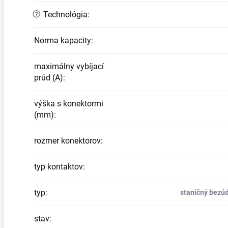
?
Technológia
:
Norma kapacity
:
maximálny vybíjací
prúd (A)
:
výška s konektormi
(mm)
:
rozmer konektorov
:
typ kontaktov
:
typ
:
staničný bezú
stav
: