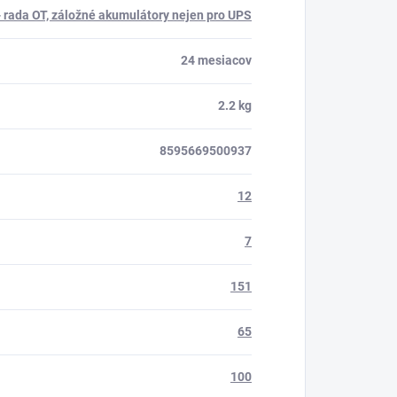
 rada OT, záložné akumulátory nejen pro UPS
24 mesiacov
2.2 kg
8595669500937
12
7
151
65
100