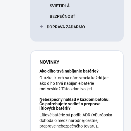
SVIETIDLÁ
BEZPEČNOSŤ
DOPRAVA ZADARMO
NOVINKY
Ako dlho trvá nabíjanie batérie?
Otázka, ktorá sa nám vracia každú jar:
ako dlho trvá nabíjanie batérie
motocykla? Táto zdanlivo jed...
Nebezpečný náklad v každom batohu:
Čo potrebujete vedieť o preprave
lítiových batérií?
Lítiové batérie sú podľa ADR (=Európska
dohoda o medzinárodnej cestnej
preprave nebezpečného tovaru)...