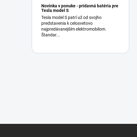
Novinka v ponuke - prídavná batéria pre
Tesla model S
Tesla model S patrí už od svojho
predstavenia k celosvetovo
najpredávanejším elektromobilom.
Štandar...
Z
á