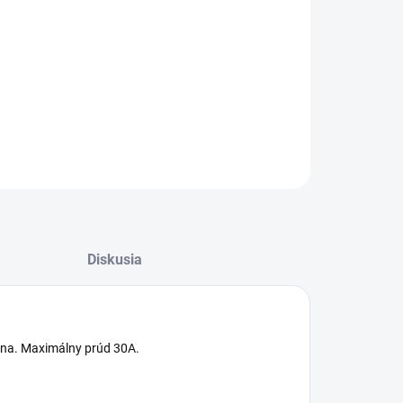
šte pre pripojenie ku kontaktom olovené batérie.
ILNÉ INFORMÁCIE
−
+
Pridať do košíka
OPÝTAŤ SA
STRÁŽIŤ
Diskusia
ierna. Maximálny prúd 30A.