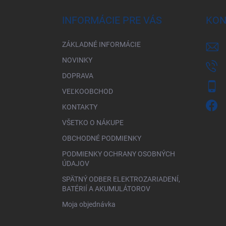
p
ä
INFORMÁCIE PRE VÁS
KON
t
i
ZÁKLADNÉ INFORMÁCIE
e
NOVINKY
DOPRAVA
VEĽKOOBCHOD
KONTAKTY
VŠETKO O NÁKUPE
OBCHODNÉ PODMIENKY
PODMIENKY OCHRANY OSOBNÝCH
ÚDAJOV
SPÄTNÝ ODBER ELEKTROZARIADENÍ,
BATÉRIÍ A AKUMULÁTOROV
Moja objednávka