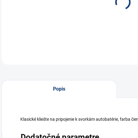
Klie
DETA
Popis
Klasické kliešte na pripojenie k svorkám autobatérie, farba č
Dodatočné parametre