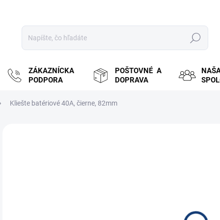
Hľadať
ZÁKAZNÍCKA
POŠTOVNÉ A
NAŠ
PODPORA
DOPRAVA
SPO
Kliešte batériové 40A, čierne, 82mm
ZNAČKA:
OEM
MOŽ
DOR
€0
€0,
Jedn
SK
cena