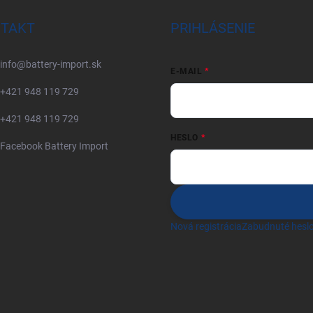
TAKT
PRIHLÁSENIE
info
@
battery-import.sk
E-MAIL
+421 948 119 729
+421 948 119 729
HESLO
Facebook Battery Import
Nová registrácia
Zabudnuté hesl