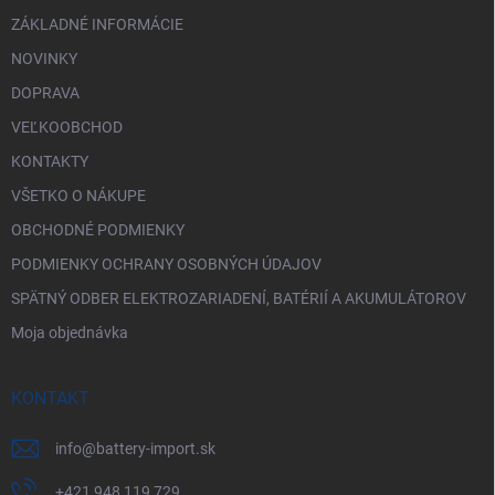
e
ZÁKLADNÉ INFORMÁCIE
NOVINKY
DOPRAVA
VEĽKOOBCHOD
KONTAKTY
VŠETKO O NÁKUPE
OBCHODNÉ PODMIENKY
PODMIENKY OCHRANY OSOBNÝCH ÚDAJOV
SPÄTNÝ ODBER ELEKTROZARIADENÍ, BATÉRIÍ A AKUMULÁTOROV
Moja objednávka
KONTAKT
info
@
battery-import.sk
+421 948 119 729