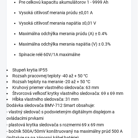
Pre celkovú kapacitu akumulátorov 1 - 9999 Ah
Vysoká citlivosť merania prúdu ±0,01 A
Vysoká citlivosť merania napätia ±0,01 V
Maximálna odchýlka merania prúdu (A) ± 0.4%
Maximálna odchýlka merania napätia (V) ± 0.3%
Spínacie relé 60V/1A maximálne
Stupeň krytia IP55
Rozsah pracovnej teploty -40 až + 50 °C
Rozsah teploty na meranie -20 až + 50 °C
Kruhový priemer vlastného sledovača: 63 mm
Štvorcová veľkosť krytky vlastného sledovača: 69 x 69 mm
Hĺbka vlastného sledovača: 31 mm
Dodávka sledovača BMV-712 Smart obsahuje:
- vlastný sledovač s podsvieteným digitálnym displejom a
ovládacími prvkami
- plastová krytka sledovača s rozmermi 69 x 69 mm
- bočník 500A/50mV konštruovaný na maximálny prúd 500 A
(inštaluje sa na záporný kábel batérie)