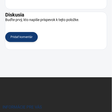
Diskusia
Buďte prvý, kto napíše príspevok k tejto položke.
Pridať komentár
Z
á
p
ä
t
i
INFORMÁCIE PRE VÁS