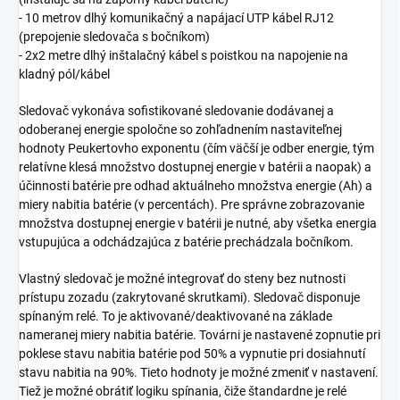
- 10 metrov dlhý komunikačný a napájací UTP kábel RJ12
(prepojenie sledovača s bočníkom)
- 2x2 metre dlhý inštalačný kábel s poistkou na napojenie na
kladný pól/kábel
Sledovač vykonáva sofistikované sledovanie dodávanej a
odoberanej energie spoločne so zohľadnením nastaviteľnej
hodnoty Peukertovho exponentu (čím väčší je odber energie, tým
relatívne klesá množstvo dostupnej energie v batérii a naopak) a
účinnosti batérie pre odhad aktuálneho množstva energie (Ah) a
miery nabitia batérie (v percentách). Pre správne zobrazovanie
množstva dostupnej energie v batérii je nutné, aby všetka energia
vstupujúca a odchádzajúca z batérie prechádzala bočníkom.
Vlastný sledovač je možné integrovať do steny bez nutnosti
prístupu zozadu (zakrytované skrutkami). Sledovač disponuje
spínaným relé. To je aktivované/deaktivované na základe
nameranej miery nabitia batérie. Továrni je nastavené zopnutie pri
poklese stavu nabitia batérie pod 50% a vypnutie pri dosiahnutí
stavu nabitia na 90%. Tieto hodnoty je možné zmeniť v nastavení.
Tiež je možné obrátiť logiku spínania, čiže štandardne je relé