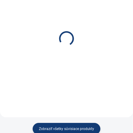
SKLADOM
NA DOTAZ
(1 KS)
Teplotný senzor pre
Batériový balancér
BMV-712 Smart a BMV-
Victron Energy
702
€57,40
€34,90
€46,67 bez DPH
€28,37 bez DPH
Do košíka
Do košíka
Batériový balancér Victron Energy
Snímač teploty pre monitory
batérií BMV-712 Smart a BMV-
702
Zobraziť všetky súvisiace produkty