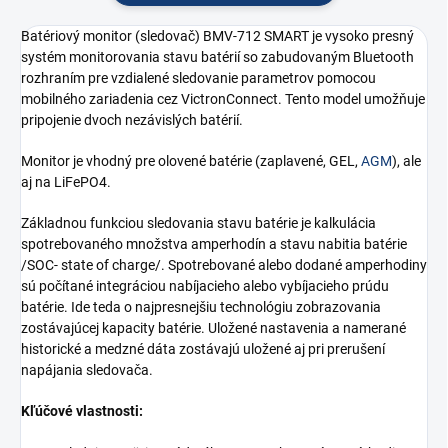
Batériový monitor (sledovač) BMV-712 SMART je vysoko presný
systém monitorovania stavu batérií so zabudovaným Bluetooth
rozhraním pre vzdialené sledovanie parametrov pomocou
mobilného zariadenia cez VictronConnect. Tento model umožňuje
pripojenie dvoch nezávislých batérií.
Monitor je vhodný pre olovené batérie (zaplavené, GEL,
AGM
), ale
aj na LiFePO4.
Základnou funkciou sledovania stavu batérie je kalkulácia
spotrebovaného množstva amperhodín a stavu nabitia batérie
/SOC- state of charge/. Spotrebované alebo dodané amperhodiny
sú počítané integráciou nabíjacieho alebo vybíjacieho prúdu
batérie. Ide teda o najpresnejšiu technológiu zobrazovania
zostávajúcej kapacity batérie. Uložené nastavenia a namerané
historické a medzné dáta zostávajú uložené aj pri prerušení
napájania sledovača.
Kľúčové vlastnosti: