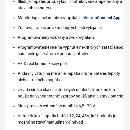
Sleduje napätie, prúd, výkon, spotrebované ampérhodiny a
stav nabitia batérie
Monitoring a ovládanie cez aplikáciu
VictronConnect App
Zostávajúci čas pri aktuálnej rýchlosti vybíjania
Programovateľný vizuálny a zvukový alarm
Programovateľné relé na vypnutie nekritických záťaží alebo
spustenie generátora v prípade potreby
VE.Direct komunikačný port
Prídavný vstup na meranie napätia druhej batérie, teploty
alebo stredného napätia
Ukladá širokú škálu historických udalostí, ktoré možno
použiť na vyhodnotenie vzorcov používania a stavu batérie
Široký rozsah vstupného napätia: 6,5 - 70 V
Autodetekcia napätia batérií 12, 24, 48V; iné hodnoty je
možné nastaviť manuálne viď návod