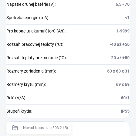
Napätie druhej batérie (V)
:
6,5 - 70
Spotreba energie (mA)
:
<1
Pro kapacitu akumulátorů (Ah)
:
1-9999
Rozsah pracovnej teploty (°C)
:
-40 až +50
Rozsah teploty pre meranie (°C)
:
-20 až +50
Rozmery zariadenia (mm)
:
63 x 63 x 31
Rozmery krytu (mm)
:
69 x 69
Relé (V/A)
:
60/1
Stupeň krytia
:
IP55
Návod k obsluze (803.2 kB)