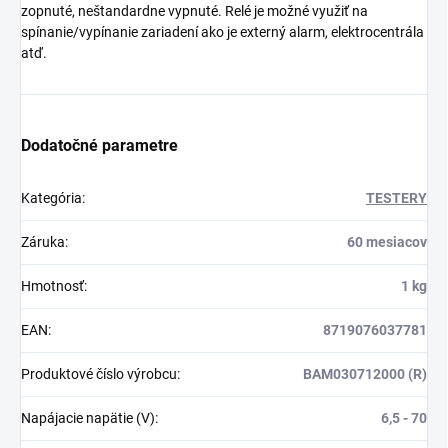
zopnuté, neštandardne vypnuté. Relé je možné využiť na
spínanie/vypínanie zariadení ako je externý alarm, elektrocentrála
atď.
Dodatočné parametre
Kategória
:
TESTERY
Záruka
:
60 mesiacov
Hmotnosť
:
1 kg
EAN
:
8719076037781
Produktové číslo výrobcu
:
BAM030712000 (R)
Napájacie napätie (V)
:
6,5 - 70