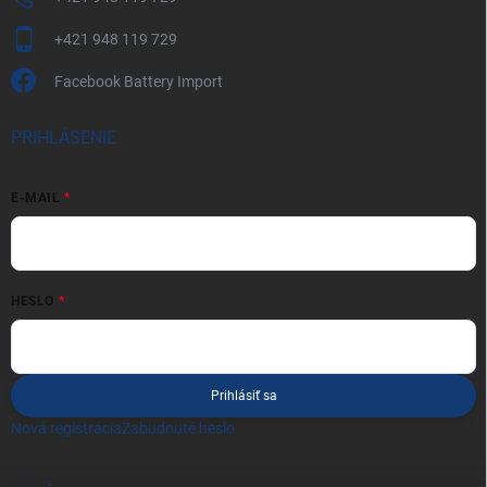
+421 948 119 729
Facebook Battery Import
PRIHLÁSENIE
E-MAIL
HESLO
Prihlásiť sa
Nová registrácia
Zabudnuté heslo