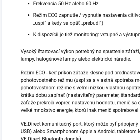
Frekvencia 50 Hz alebo 60 Hz
Režim ECO zapnutie / vypnutie nastavenia citliv
„uspí“ a kedy sa opäť „prebudí“)
K dispozícii je tiež monitoring: vstupné a výstup
Vysoký štartovací výkon potrebný na spustenie záťaž
lampy, halogénové lampy alebo elektrické náradie.
Režim ECO - keď príkon záťaže klesne pod prednasta
pohotovostného režimu (uspí sa a vlastná spotreba m
pohotovostnom režime s veľmi nízkou vlastnou spotr
krátku dobu zapínať (nastaviteľný parameter, štandard
záťaže prekročí vopred nastavenú hodnotu, menič sa op
veľké množstvo energie, ktorú inak menič spotreboval
VE.Direct komunikačný port, ktorý môže byť pripojený 
USB) alebo Smartphonom Apple a Android, tabletom 
VE.Direct Bluetooth dongle)