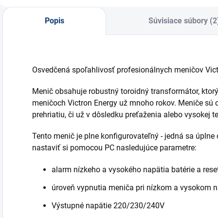
tablete.
š
Popis
Súvisiace súbory (2
Osvedčená spoľahlivosť profesionálnych meničov Vict
Menič obsahuje robustný toroidný transformátor, ktorý
meničoch Victron Energy už mnoho rokov. Meniče sú od
prehriatiu, či už v dôsledku preťaženia alebo vysokej te
Tento menič je plne konfigurovateľný - jedná sa úpln
nastaviť si pomocou PC nasledujúce parametre:
alarm nízkeho a vysokého napätia batérie a res
úroveň vypnutia meniča pri nízkom a vysokom na
Výstupné napätie 220/230/240V