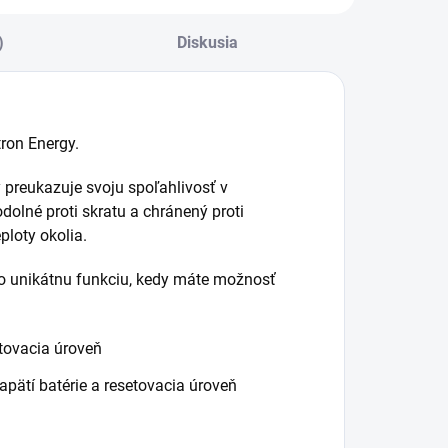
tartovanie
)
Diskusia
ron Energy.
 preukazuje svoju spoľahlivosť v
olné proti skratu a chránený proti
ploty okolia.
e o unikátnu funkciu, kedy máte možnosť
etovacia úroveň
pätí batérie a resetovacia úroveň