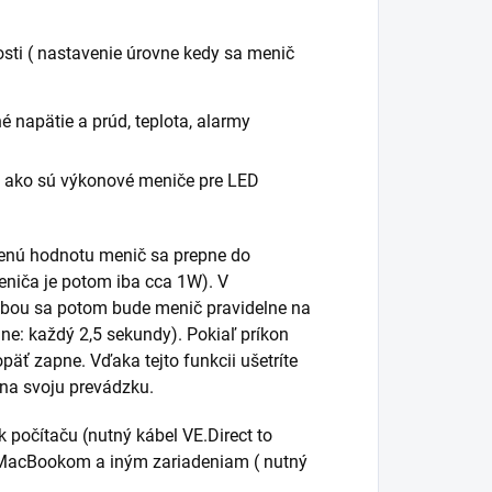
osti ( nastavenie úrovne kedy sa menič
né napätie a prúd, teplota, alarmy
í, ako sú výkonové meniče pre LED
venú hodnotu menič sa prepne do
eniča je potom iba cca 1W). V
ebou sa potom bude menič pravidelne na
ne: každý 2,5 sekundy). Pokiaľ príkon
äť zapne. Vďaka tejto funkcii ušetríte
 na svoju prevádzku.
k počítaču (nutný kábel VE.Direct to
MacBookom a iným zariadeniam ( nutný