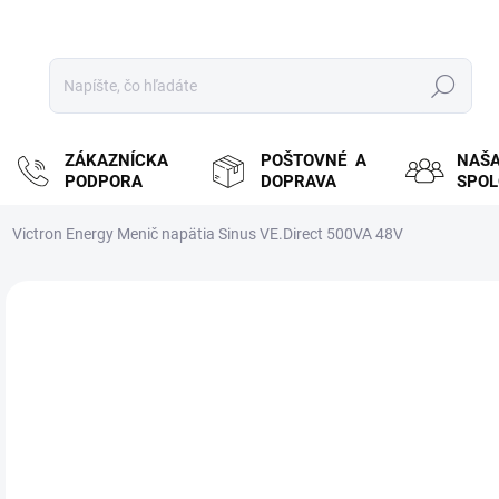
Hľadať
ZÁKAZNÍCKA
POŠTOVNÉ A
NAŠ
PODPORA
DOPRAVA
SPO
Victron Energy Menič napätia Sinus VE.Direct 500VA 48V
ZNAČKA:
VICTRON ENERGY
MOŽ
DOR
€
€12
Jedn
ZVY
cena