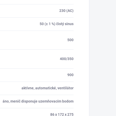
230 (AC)
50 (± 1 %) čistý sinus
500
400/350
900
aktívne, automatické, ventilátor
áno, menič disponuje uzemňovacím bodom
86 x 172 x 275