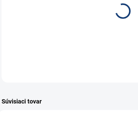
Sin
rež
DETA
Súvisiaci tovar
E6728
E6729