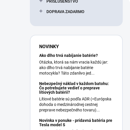
PRÍSLUŠENSTVO
DOPRAVA ZADARMO
NOVINKY
Ako dlho trvá nabíjanie batérie?
Otázka, ktorá sa nám vracia každú jar:
ako dlho trvá nabíjanie batérie
motocykla? Táto zdanlivo jed...
Nebezpečný náklad v každom batohu:
Čo potrebujete vedieť o preprave
lítiových batérií?
Lítiové batérie sú podľa ADR (=Európska
dohoda o medzinárodnej cestnej
preprave nebezpečného tovaru)...
Novinka v ponuke - prídavná batéria pre
Tesla model S