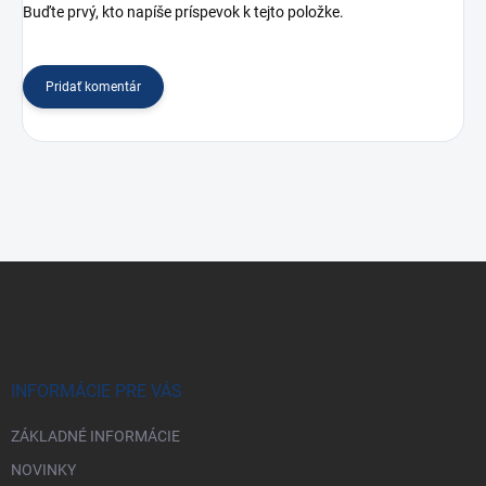
Buďte prvý, kto napíše príspevok k tejto položke.
Pridať komentár
Z
á
p
ä
t
i
INFORMÁCIE PRE VÁS
e
ZÁKLADNÉ INFORMÁCIE
NOVINKY