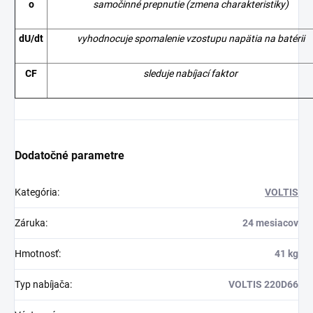
o
samočinné prepnutie (zmena charakteristiky)
dU/dt
vyhodnocuje spomalenie vzostupu napätia na batérii
CF
sleduje nabíjací faktor
Dodatočné parametre
Kategória
:
VOLTIS
Záruka
:
24 mesiacov
Hmotnosť
:
41 kg
Typ nabíjača
:
VOLTIS 220D66