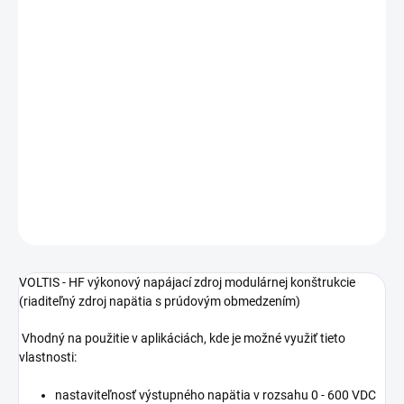
€5.417,89 bez DPH
Jednotková
NA DOTAZ
cena:
Vysokofrekvenčný výkonový napájací zdroj modulárnej
konštrukcie od výrobca AXIMA Power
DETAILNÉ INFORMÁCIE
−
+
Pridať do košíka
OPÝTAŤ SA
STRÁŽIŤ
VOLTIS - HF výkonový napájací zdroj modulárnej konštrukcie
(riaditeľný zdroj napätia s prúdovým obmedzením)
Vhodný na použitie v aplikáciách, kde je možné využiť tieto
vlastnosti:
nastaviteľnosť výstupného napätia v rozsahu 0 - 600 VDC