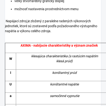
veľký štvorfarebný grafický displej
možnosť nastavenia prostredníctvom menu
Napájací zdroj je zložený z paralelne radených výkonových
jednotiek, ktoré sú zostavené podľa požadovaného výstupného
napätia a výkonu celého zdroja.
AXIMA - nabíjacie charakteristiky a význam značiek
klesajúca charakteristika
(s rastúcim napätím
W
klesá prúd)
I
konštantný prúd
U
konštantné napätie
a
samočinné vypnutie