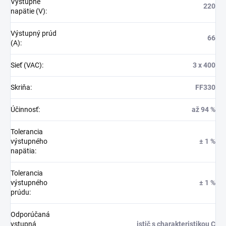
Výstupné
220
napätie (V)
:
Výstupný prúd
66
(A)
:
Sieť (VAC)
:
3 x 400
Skriňa
:
FF330
Účinnosť
:
až 94 %
Tolerancia
výstupného
± 1 %
napätia
:
Tolerancia
výstupného
± 1 %
prúdu
:
Odporúčaná
vstupná
istič s charakteristikou C