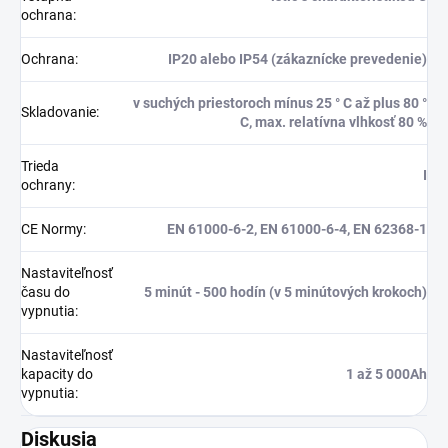
ochrana
:
Ochrana
:
IP20 alebo IP54 (zákaznícke prevedenie)
v suchých priestoroch mínus 25 ° C až plus 80 °
Skladovanie
:
C, max. relatívna vlhkosť 80 %
Trieda
I
ochrany
:
CE Normy
:
EN 61000-6-2, EN 61000-6-4, EN 62368-1
Nastaviteľnosť
času do
5 minút - 500 hodín (v 5 minútových krokoch)
vypnutia
:
Nastaviteľnosť
kapacity do
1 až 5 000Ah
vypnutia
:
Diskusia