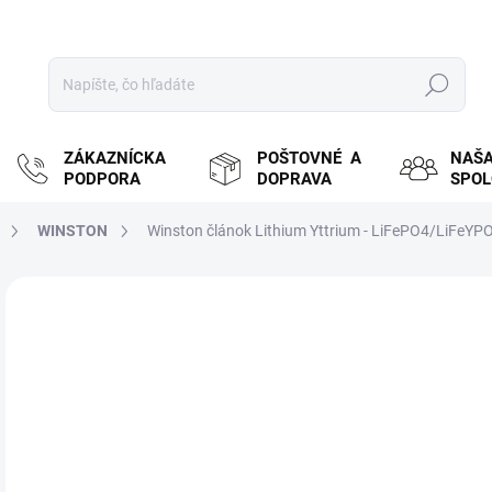
Hľadať
ZÁKAZNÍCKA
POŠTOVNÉ A
NAŠ
PODPORA
DOPRAVA
SPO
WINSTON
Winston článok Lithium Yttrium - LiFePO4/LiFeYP
ZNAČKA:
WINSTON
MOŽ
DOR
€
€11
Jedn
NA
cena