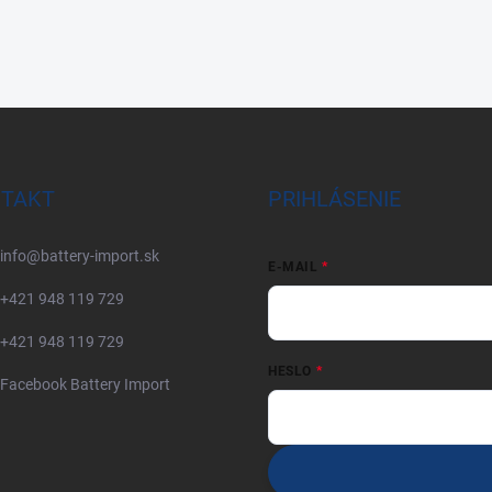
TAKT
PRIHLÁSENIE
info
@
battery-import.sk
E-MAIL
+421 948 119 729
+421 948 119 729
HESLO
Facebook Battery Import