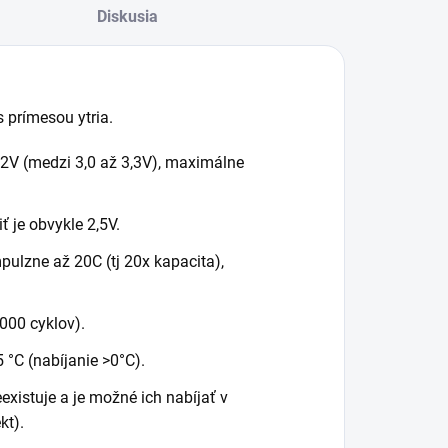
Diskusia
 prímesou ytria.
2V (medzi 3,0 až 3,3V), maximálne
 je obvykle 2,5V.
ulzne až 20C (tj 20x kapacita),
000 cyklov).
 °C (nabíjanie >0°C).
existuje a je možné ich nabíjať v
kt).