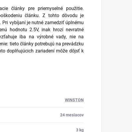
ie články pre priemyselné použitie.
oškodeniu článku. Z tohto dôvodu je
. Pri vybíjaní je nutné zamedziť úplnému
enú hodnotu 2.5V, inak hrozí nevratné
vzťahuje iba na výrobné vady, nie na
ie: tieto články potrebujú na prevádzku
hto doplňujúcich zariadení môže dôjsť k
WINSTON
24 mesiacov
3 kg