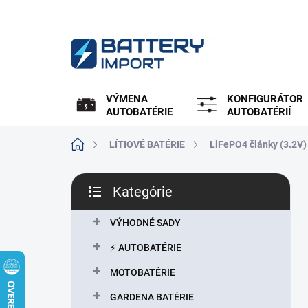
Prejsť
na
obsah
VÝMENA
KONFIGURÁTOR
AUTOBATÉRIE
AUTOBATÉRIÍ
Domov
LÍTIOVÉ BATÉRIE
LiFePO4 články (3.2V)
B
Kategórie
o
Preskočiť
č
kategórie
n
VÝHODNÉ SADY
ý
⚡ AUTOBATÉRIE
p
a
MOTOBATÉRIE
n
GARDENA BATÉRIE
e