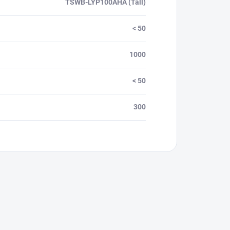
TSWB-LYP100AHA (Tall)
< 50
1000
< 50
300