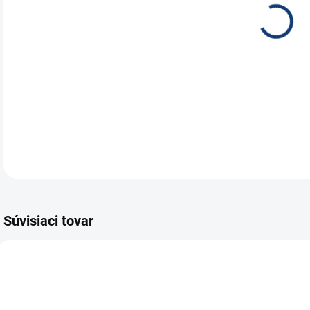
Wins
nabí
100
DETA
Súvisiaci tovar
E5232
E7960