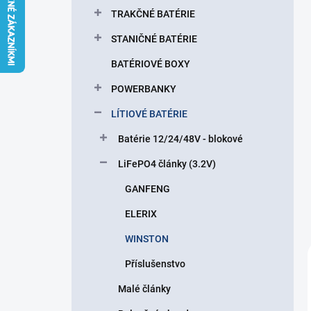
l
TRAKČNÉ BATÉRIE
STANIČNÉ BATÉRIE
BATÉRIOVÉ BOXY
POWERBANKY
LÍTIOVÉ BATÉRIE
Batérie 12/24/48V - blokové
LiFePO4 články (3.2V)
GANFENG
ELERIX
WINSTON
Příslušenstvo
Malé články