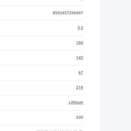
8592457256007
3,3
100
143
67
218
Lithium
330