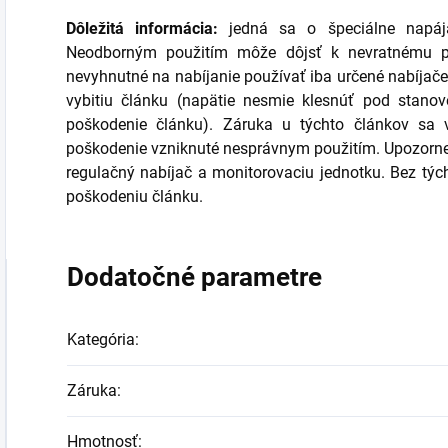
Dôležitá informácia:
jedná sa o špeciálne napájac
Neodborným použitím môže dôjsť k nevratnému p
nevyhnutné na nabíjanie používať iba určené nabíjače
vybitiu článku (napätie nesmie klesnúť pod stanov
poškodenie článku). Záruka u týchto článkov sa 
poškodenie vzniknuté nesprávnym použitím. Upozornen
regulačný nabíjač a monitorovaciu jednotku. Bez týc
poškodeniu článku.
Dodatočné parametre
Kategória
:
Záruka
:
Hmotnosť
: