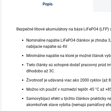
Popis
Bezpečné lítiové akumulátory na báze LiFePO4 (LFP) s
Nominálne napätie LiFePO4 článkov je zhruba 3,
nabíjacie napätie sú 4V.
Minimálne napätie na ktoré je možné článok vybiť
Tieto články sú schopné dodať pracovný prúd imp
dlhodobo až 3C.
Životnosť je udávaná viac ako 2000 cyklov (až 8
Možno ich použiť v rozmedzí teplôt -45 °C až +85
Samovybíjací efekt u týchto článkov prakticky ne
akomkoľvek stave vybitia (nemajú pamäťový efe