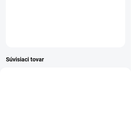
DETAILNÉ INFORMÁCIE
−
+
Pridať do košíka
OPÝTAŤ SA
STRÁŽIŤ
Súvisiaci tovar
E5233
E7960
NA DOTAZ
NA DOTAZ
Winston Pripojovací
Winston Krytka pólu