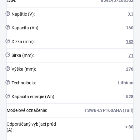
EAN
:
8592457263562
?
Napätie (V)
:
3,3
?
Kapacita (Ah)
:
160
?
Dĺžka (mm)
:
182
?
Šírka (mm)
:
71
?
Výška (mm)
:
278
?
Technológia
:
Lithium
?
Kapacita energie (Wh)
:
528
Modelové označenie
:
TSWB-LYP160AHA (Tall)
Odporúčaný vybíjací prúd
< 80
(A)
: