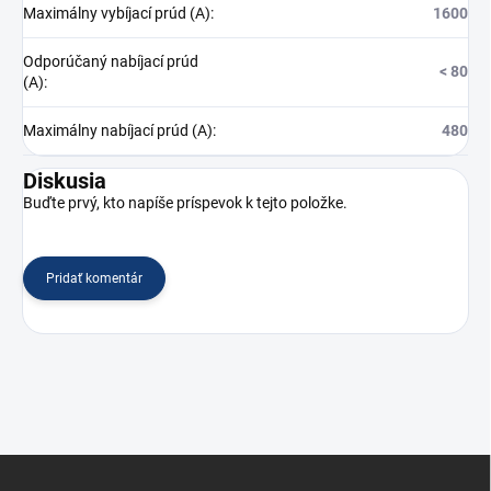
Maximálny vybíjací prúd (A)
:
1600
Odporúčaný nabíjací prúd
< 80
(A)
:
Maximálny nabíjací prúd (A)
:
480
Diskusia
Buďte prvý, kto napíše príspevok k tejto položke.
Pridať komentár
Z
á