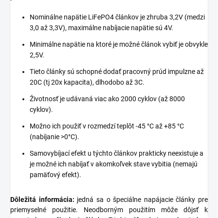
Nominálne napätie LiFePO4 článkov je zhruba 3,2V (medzi
3,0 až 3,3V), maximálne nabíjacie napätie sú 4V.
Minimálne napätie na ktoré je možné článok vybiť je obvykle
2,5V.
Tieto články sú schopné dodať pracovný prúd impulzne až
20C (tj 20x kapacita), dlhodobo až 3C.
Životnosť je udávaná viac ako 2000 cyklov (až 8000
cyklov).
Možno ich použiť v rozmedzí teplôt -45 °C až +85 °C
(nabíjanie >0°C).
Samovybíjací efekt u týchto článkov prakticky neexistuje a
je možné ich nabíjať v akomkoľvek stave vybitia (nemajú
pamäťový efekt).
Dôležitá informácia:
jedná sa o špeciálne napájacie články pre
priemyselné použitie. Neodborným použitím môže dôjsť k