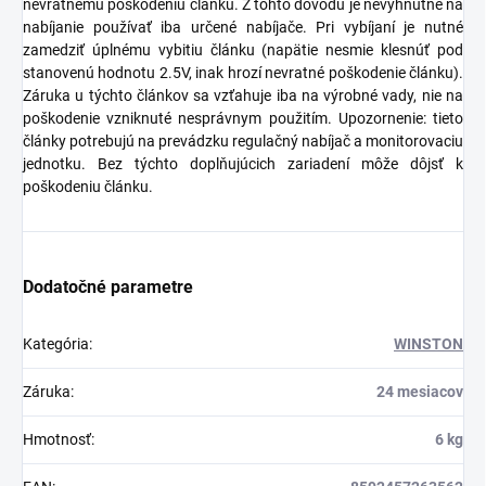
nevratnému poškodeniu článku. Z tohto dôvodu je nevyhnutné na
nabíjanie používať iba určené nabíjače. Pri vybíjaní je nutné
zamedziť úplnému vybitiu článku (napätie nesmie klesnúť pod
stanovenú hodnotu 2.5V, inak hrozí nevratné poškodenie článku).
Záruka u týchto článkov sa vzťahuje iba na výrobné vady, nie na
poškodenie vzniknuté nesprávnym použitím. Upozornenie: tieto
články potrebujú na prevádzku regulačný nabíjač a monitorovaciu
jednotku. Bez týchto doplňujúcich zariadení môže dôjsť k
poškodeniu článku.
Dodatočné parametre
Kategória
:
WINSTON
Záruka
:
24 mesiacov
Hmotnosť
:
6 kg