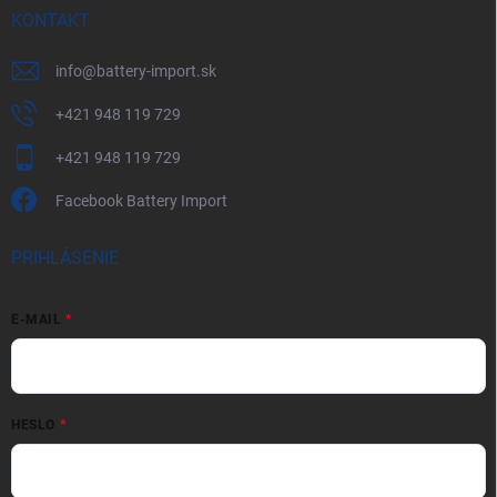
KONTAKT
info
@
battery-import.sk
+421 948 119 729
+421 948 119 729
Facebook Battery Import
PRIHLÁSENIE
E-MAIL
HESLO