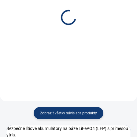
terminál pre 160Ah
batériových článkov -
články (TALL)
vel. 2 červená
€7,80
€1,40
€6,34 bez DPH
€1,14 bez DPH
Do košíka
Do košíka
Winston - pripojovacie prvky pre
Plastový kryt svoriek pre
lítiové akumulátory novej
batériové články LiFePO4. Mäkký
generácie.
plastový materiál. Červená farba
pre svorku "plus".
Zobraziť všetky súvisiace produkty
Bezpečné lítiové akumulátory na báze LiFePO4 (LFP) s prímesou
ytria.