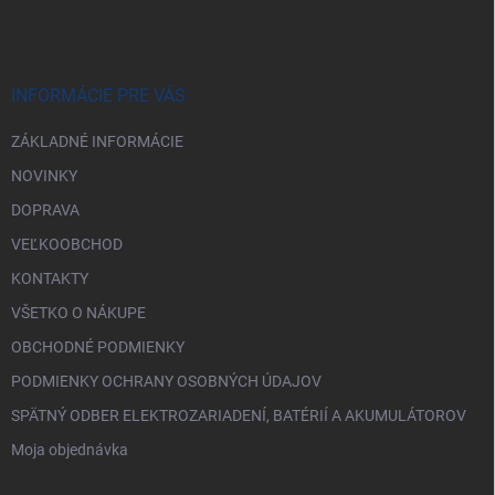
p
ä
t
i
INFORMÁCIE PRE VÁS
e
ZÁKLADNÉ INFORMÁCIE
NOVINKY
DOPRAVA
VEĽKOOBCHOD
KONTAKTY
VŠETKO O NÁKUPE
OBCHODNÉ PODMIENKY
PODMIENKY OCHRANY OSOBNÝCH ÚDAJOV
SPÄTNÝ ODBER ELEKTROZARIADENÍ, BATÉRIÍ A AKUMULÁTOROV
Moja objednávka