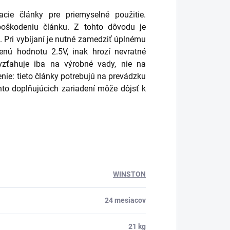
ie články pre priemyselné použitie.
oškodeniu článku. Z tohto dôvodu je
. Pri vybíjaní je nutné zamedziť úplnému
enú hodnotu 2.5V, inak hrozí nevratné
vzťahuje iba na výrobné vady, nie na
ie: tieto články potrebujú na prevádzku
hto doplňujúcich zariadení môže dôjsť k
WINSTON
24 mesiacov
21 kg