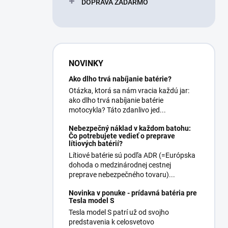
DOPRAVA ZADARMO
NOVINKY
Ako dlho trvá nabíjanie batérie?
Otázka, ktorá sa nám vracia každú jar:
ako dlho trvá nabíjanie batérie
motocykla? Táto zdanlivo jed...
Nebezpečný náklad v každom batohu:
Čo potrebujete vedieť o preprave
lítiových batérií?
Lítiové batérie sú podľa ADR (=Európska
dohoda o medzinárodnej cestnej
preprave nebezpečného tovaru)...
Novinka v ponuke - prídavná batéria pre
Tesla model S
Tesla model S patrí už od svojho
predstavenia k celosvetovo