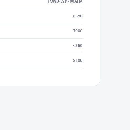
TSWB-LYP700AHA
< 350
7000
< 350
2100