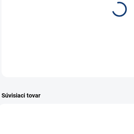
Wins
nabí
700
DETA
Súvisiaci tovar
E7055
E7962