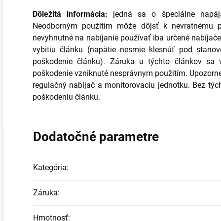
Dôležitá informácia:
jedná sa o špeciálne napájac
Neodborným použitím môže dôjsť k nevratnému p
nevyhnutné na nabíjanie používať iba určené nabíjače
vybitiu článku (napätie nesmie klesnúť pod stanov
poškodenie článku). Záruka u týchto článkov sa 
poškodenie vzniknuté nesprávnym použitím. Upozornen
regulačný nabíjač a monitorovaciu jednotku. Bez týc
poškodeniu článku.
Dodatočné parametre
Kategória
:
Záruka
:
Hmotnosť
: