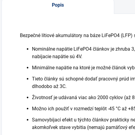
Popis
Bezpečné lítiové akumulátory na báze LiFePO4 (LFP) s
Nominálne napätie LiFePO4 článkov je zhruba 3,
nabíjacie napätie sú 4V.
Minimálne napätie na ktoré je možné článok vybiť
Tieto články sú schopné dodať pracovný prúd imp
dlhodobo až 3C.
Životnosť je udávaná viac ako 2000 cyklov (až 8
Možno ich použiť v rozmedzí teplôt -45 °C až +85
Samovybíjací efekt u týchto článkov prakticky ne
akomkoľvek stave vybitia (nemajú pamäťový efe