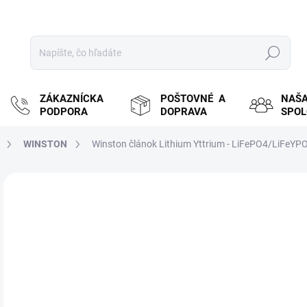
Hľadať
ZÁKAZNÍCKA
POŠTOVNÉ A
NAŠ
PODPORA
DOPRAVA
SPO
WINSTON
Winston článok Lithium Yttrium - LiFePO4/LiFeYP
ZNAČKA:
WINSTON
MOŽ
DOR
€
€75
Jedn
NA
cena