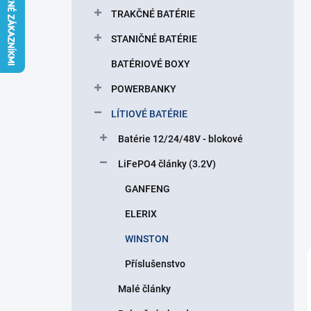
l
TRAKČNÉ BATÉRIE
STANIČNÉ BATÉRIE
BATÉRIOVÉ BOXY
POWERBANKY
LÍTIOVÉ BATÉRIE
Batérie 12/24/48V - blokové
LiFePO4 články (3.2V)
GANFENG
ELERIX
WINSTON
Příslušenstvo
Malé články