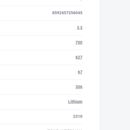
8592457256045
3,3
700
627
67
306
Lithium
2310