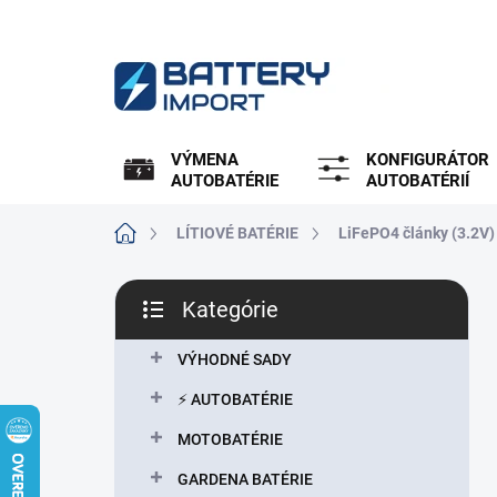
Prejsť
na
obsah
VÝMENA
KONFIGURÁTOR
AUTOBATÉRIE
AUTOBATÉRIÍ
Domov
LÍTIOVÉ BATÉRIE
LiFePO4 články (3.2V)
B
Kategórie
o
Preskočiť
č
kategórie
n
VÝHODNÉ SADY
ý
⚡ AUTOBATÉRIE
p
a
MOTOBATÉRIE
n
GARDENA BATÉRIE
e