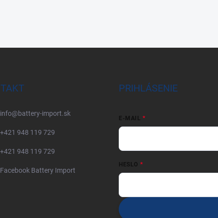
TAKT
PRIHLÁSENIE
info
@
battery-import.sk
E-MAIL
+421 948 119 729
+421 948 119 729
HESLO
Facebook Battery Import