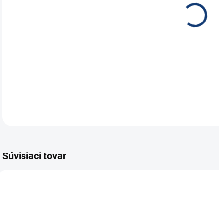
Wins
nabí
100
DETA
Súvisiaci tovar
E7052
E7960