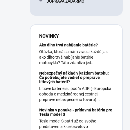
DOPRAVA ZADARMO
NOVINKY
Ako dlho trvá nabíjanie batérie?
Otázka, ktorá sa nám vracia každú jar:
ako dlho trvá nabíjanie batérie
motocykla? Táto zdanlivo jed...
Nebezpečný náklad v každom batohu:
Čo potrebujete vedieť o preprave
lítiových batérií?
Lítiové batérie sú podľa ADR (=Európska
dohoda o medzinárodnej cestnej
preprave nebezpečného tovaru)...
Novinka v ponuke - prídavná batéria pre
Tesla model S
Tesla model S patrí už od svojho
predstavenia k celosvetovo