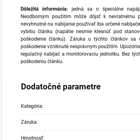
Dôležitá informácia:
jedná sa o špeciálne napájac
Neodborným použitím môže dôjsť k nevratnému p
nevyhnutné na nabíjanie používať iba určené nabíjače
vybitiu článku (napätie nesmie klesnúť pod stanov
poškodenie článku). Záruka u týchto článkov sa 
poškodenie vzniknuté nesprávnym použitím. Upozornen
regulačný nabíjač a monitorovaciu jednotku. Bez týc
poškodeniu článku.
Dodatočné parametre
Kategória
:
Záruka
:
Hmotnosť
: