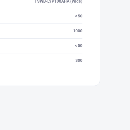
TSWB-LYP100AHA (Wide)
< 50
1000
< 50
300