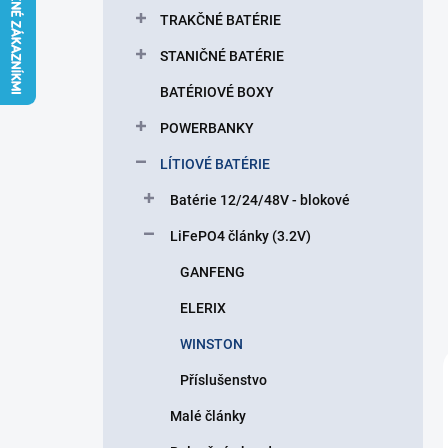
l
TRAKČNÉ BATÉRIE
STANIČNÉ BATÉRIE
BATÉRIOVÉ BOXY
POWERBANKY
LÍTIOVÉ BATÉRIE
Batérie 12/24/48V - blokové
LiFePO4 články (3.2V)
GANFENG
ELERIX
WINSTON
Příslušenstvo
Malé články