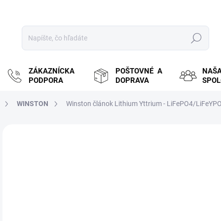
Hľadať
ZÁKAZNÍCKA
POŠTOVNÉ A
NAŠ
PODPORA
DOPRAVA
SPO
WINSTON
Winston článok Lithium Yttrium - LiFePO4/LiFeYP
ZNAČKA:
WINSTON
MOŽ
DOR
€
€11
Jedn
NA
cena