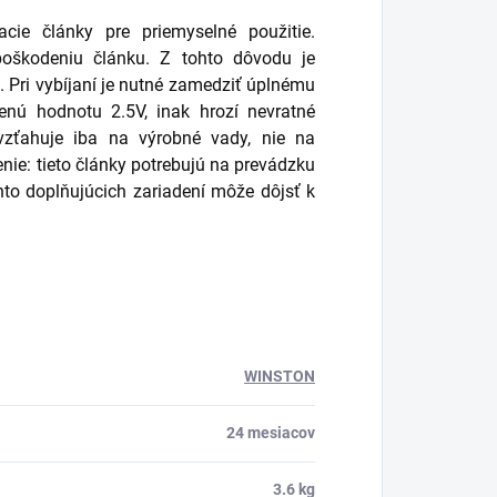
ie články pre priemyselné použitie.
oškodeniu článku. Z tohto dôvodu je
. Pri vybíjaní je nutné zamedziť úplnému
enú hodnotu 2.5V, inak hrozí nevratné
vzťahuje iba na výrobné vady, nie na
ie: tieto články potrebujú na prevádzku
hto doplňujúcich zariadení môže dôjsť k
WINSTON
24 mesiacov
3.6 kg