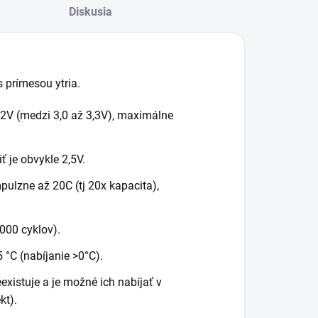
Diskusia
 prímesou ytria.
2V (medzi 3,0 až 3,3V), maximálne
 je obvykle 2,5V.
ulzne až 20C (tj 20x kapacita),
000 cyklov).
 °C (nabíjanie >0°C).
existuje a je možné ich nabíjať v
kt).