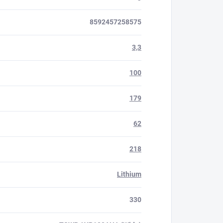
8592457258575
3,3
100
179
62
218
Lithium
330