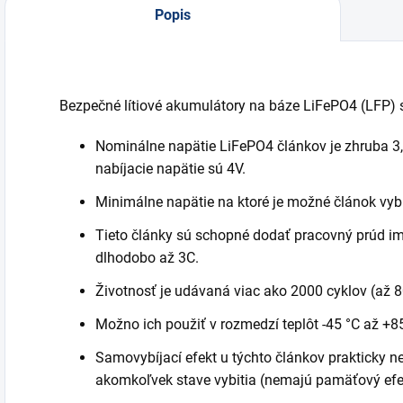
Popis
Bezpečné lítiové akumulátory na báze LiFePO4 (LFP) s
Nominálne napätie LiFePO4 článkov je zhruba 3,
nabíjacie napätie sú 4V.
Minimálne napätie na ktoré je možné článok vybiť
Tieto články sú schopné dodať pracovný prúd imp
dlhodobo až 3C.
Životnosť je udávaná viac ako 2000 cyklov (až 8
Možno ich použiť v rozmedzí teplôt -45 °C až +85
Samovybíjací efekt u týchto článkov prakticky ne
akomkoľvek stave vybitia (nemajú pamäťový efe