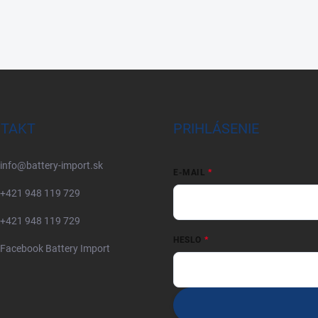
TAKT
PRIHLÁSENIE
info
@
battery-import.sk
E-MAIL
+421 948 119 729
+421 948 119 729
HESLO
Facebook Battery Import