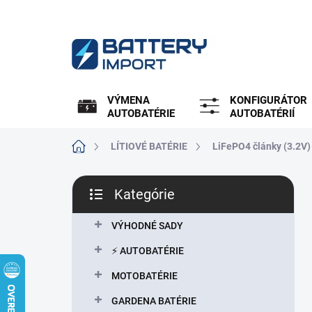
Prejsť
na
obsah
VÝMENA
KONFIGURÁTOR
AUTOBATÉRIE
AUTOBATÉRIÍ
Domov
LÍTIOVÉ BATÉRIE
LiFePO4 články (3.2V)
B
Kategórie
o
Preskočiť
č
kategórie
n
VÝHODNÉ SADY
ý
⚡ AUTOBATÉRIE
p
a
MOTOBATÉRIE
n
GARDENA BATÉRIE
e