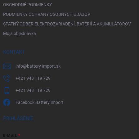
OBCHODNÉ PODMIENKY
PODMIENKY OCHRANY OSOBNÝCH ÚDAJOV
SPÄTNÝ ODBER ELEKTROZARIADENÍ, BATÉRIÍ A AKUMULÁTOROV
Moja objednávka
KONTAKT
info
@
battery-import.sk
+421 948 119 729
+421 948 119 729
Facebook Battery Import
PRIHLÁSENIE
E-MAIL