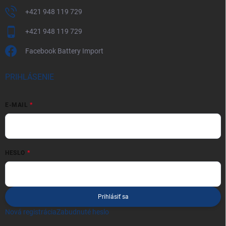
+421 948 119 729
+421 948 119 729
Facebook Battery Import
PRIHLÁSENIE
E-MAIL
HESLO
Prihlásiť sa
Nová registrácia
Zabudnuté heslo