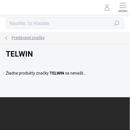
Prejsť
na
obsah
Hľadať
Predávané značky
TELWIN
Žiadne produkty značky
TELWIN
sa nenašli...
Z
á
p
ä
t