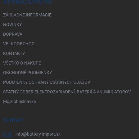
i
INFORMÁCIE PRE VÁS
e
ZÁKLADNÉ INFORMÁCIE
NOVINKY
DOPRAVA
VEĽKOOBCHOD
KONTAKTY
VŠETKO O NÁKUPE
OBCHODNÉ PODMIENKY
PODMIENKY OCHRANY OSOBNÝCH ÚDAJOV
SPÄTNÝ ODBER ELEKTROZARIADENÍ, BATÉRIÍ A AKUMULÁTOROV
Moja objednávka
KONTAKT
info
@
battery-import.sk