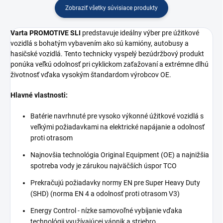
Zobraziť všetky súvisiace produkty
Varta PROMOTIVE SLI
predstavuje ideálny výber pre úžitkové
vozidlá s bohatým vybavením ako sú kamióny, autobusy a
hasičské vozidlá. Tento technicky vyspelý bezúdržbový produkt
ponúka veľkú odolnosť pri cyklickom zaťažovaní a extrémne dlhú
životnosť vďaka vysokým štandardom výrobcov OE.
Hlavné vlastnosti:
Batérie navrhnuté pre vysoko výkonné úžitkové vozidlá s
veľkými požiadavkami na elektrické napájanie a odolnosť
proti otrasom
Najnovšia technológia Original Equipment (OE) a najnižšia
spotreba vody je zárukou najväčších úspor TCO
Prekračujú požiadavky normy EN pre Super Heavy Duty
(SHD) (norma EN 4 a odolnosť proti otrasom V3)
Energy Control - nízke samovoľné vybíjanie vďaka
technológii využívajúcej vápnik a striebro