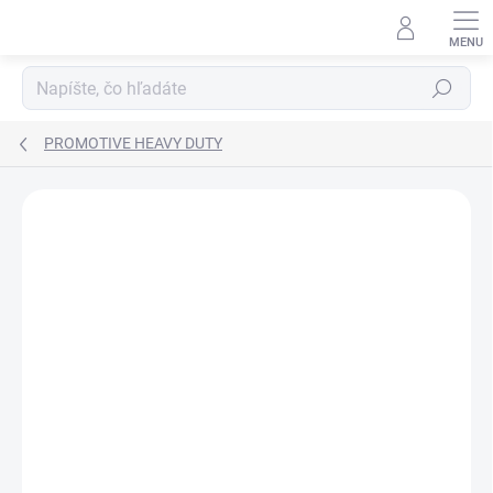
Prejsť
na
obsah
Hľadať
PROMOTIVE HEAVY DUTY
ZNAČKA:
VARTA