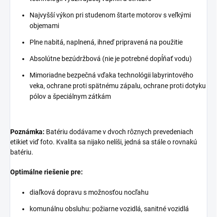
Najvyšší výkon pri studenom štarte motorov s veľkými
objemami
Plne nabitá, naplnená, ihneď pripravená na použitie
Absolútne bezúdržbová (nie je potrebné dopĺňať vodu)
Mimoriadne bezpečná vďaka technológii labyrintového
veka, ochrane proti spätnému zápalu, ochrane proti dotyku
pólov a špeciálnym zátkám
Poznámka:
Batériu dodávame v dvoch rôznych prevedeniach
etikiet viď foto. Kvalita sa nijako nelíši, jedná sa stále o rovnakú
batériu.
Optimálne riešenie pre:
diaľková dopravu s možnosťou nocľahu
komunálnu obsluhu: požiarne vozidlá, sanitné vozidlá