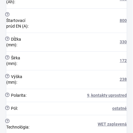
(Ah)
:
?
Štartovací
800
prúd EN (A)
:
?
Dĺžka
330
(mm)
:
?
Šírka
172
(mm)
:
?
Výška
238
(mm)
:
?
Polarita
:
9, kontakty uprostred
?
Pól
:
ostatné
?
WET zaplavená
Technológia
: