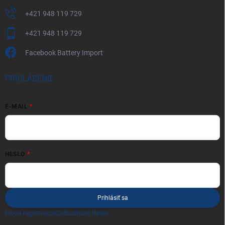
+421 948 119 729
+421 948 119 729
Facebook Battery Import
PRIHLÁSENIE
E-MAIL
HESLO
Prihlásiť sa
Nová registrácia
Zabudnuté heslo