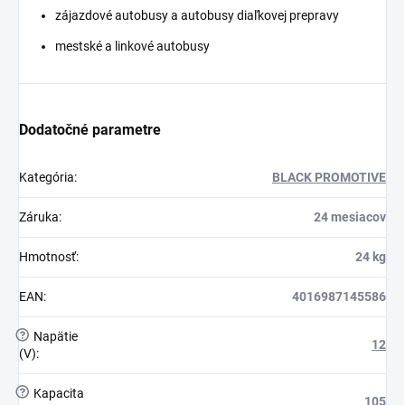
zájazdové autobusy a autobusy diaľkovej prepravy
mestské a linkové autobusy
Dodatočné parametre
Kategória
:
BLACK PROMOTIVE
Záruka
:
24 mesiacov
Hmotnosť
:
24 kg
EAN
:
4016987145586
?
Napätie
12
(V)
:
?
Kapacita
105