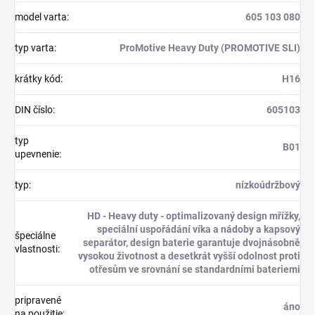
model varta
:
605 103 080
typ varta
:
ProMotive Heavy Duty (PROMOTIVE SLI)
krátky kód
:
H16
DIN číslo
:
605103
typ
B01
upevnenie
:
typ
:
nízkoúdržbový
HD - Heavy duty - optimalizovaný design mřížky,
speciální uspořádání víka a nádoby a kapsový
špeciálne
separátor, design baterie garantuje dvojnásobně
vlastnosti
:
vysokou životnost a desetkrát vyšší odolnost proti
otřesům ve srovnání se standardními bateriemi
pripravené
áno
na použitie
: