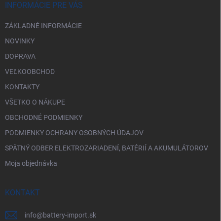
i
INFORMÁCIE PRE VÁS
e
ZÁKLADNÉ INFORMÁCIE
NOVINKY
DOPRAVA
VEĽKOOBCHOD
KONTAKTY
VŠETKO O NÁKUPE
OBCHODNÉ PODMIENKY
PODMIENKY OCHRANY OSOBNÝCH ÚDAJOV
SPÄTNÝ ODBER ELEKTROZARIADENÍ, BATÉRIÍ A AKUMULÁTOROV
Moja objednávka
KONTAKT
info
@
battery-import.sk