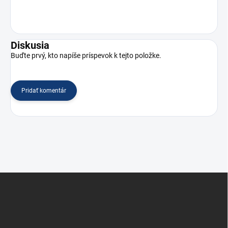
Diskusia
Buďte prvý, kto napíše príspevok k tejto položke.
Pridať komentár
Z
á
p
ä
t