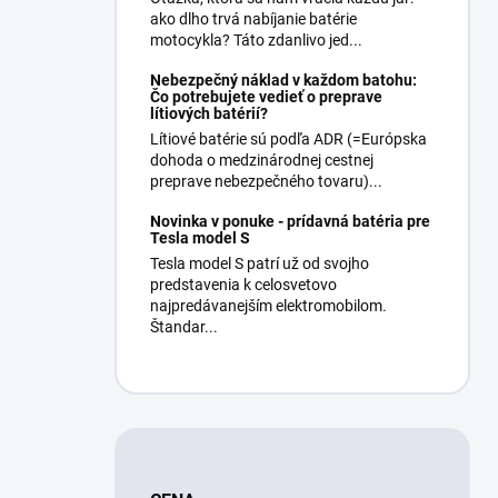
ako dlho trvá nabíjanie batérie
motocykla? Táto zdanlivo jed...
Nebezpečný náklad v každom batohu:
Čo potrebujete vedieť o preprave
lítiových batérií?
Lítiové batérie sú podľa ADR (=Európska
dohoda o medzinárodnej cestnej
preprave nebezpečného tovaru)...
Novinka v ponuke - prídavná batéria pre
Tesla model S
Tesla model S patrí už od svojho
predstavenia k celosvetovo
najpredávanejším elektromobilom.
Štandar...