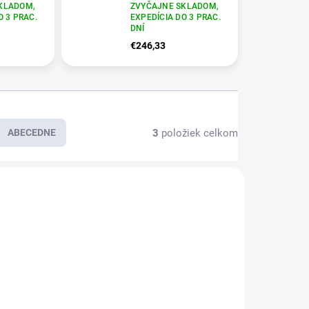
KLADOM,
ZVYČAJNE SKLADOM,
O 3 PRAC.
EXPEDÍCIA DO 3 PRAC.
DNÍ
€246,33
3
položiek celkom
ABECEDNE
E8900
E6834
KLADOM,
RAC. DNÍ
TA
40Ah,