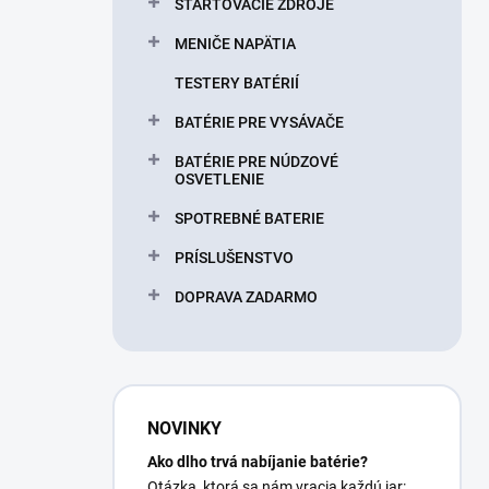
ŠTARTOVACIE ZDROJE
MENIČE NAPÄTIA
TESTERY BATÉRIÍ
BATÉRIE PRE VYSÁVAČE
BATÉRIE PRE NÚDZOVÉ
OSVETLENIE
SPOTREBNÉ BATERIE
PRÍSLUŠENSTVO
DOPRAVA ZADARMO
NOVINKY
Ako dlho trvá nabíjanie batérie?
Otázka, ktorá sa nám vracia každú jar: