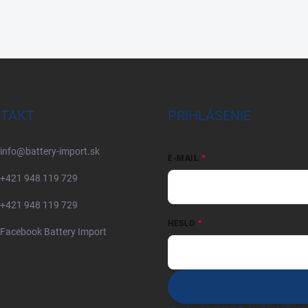
TAKT
PRIHLÁSENIE
info
@
battery-import.sk
E-MAIL
+421 948 119 729
+421 948 119 729
HESLO
Facebook Battery Import