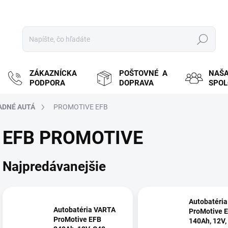
Hľadať
ZÁKAZNÍCKA
POŠTOVNÉ A
NAŠ
PODPORA
DOPRAVA
SPO
ADNÉ AUTÁ
PROMOTIVE EFB
EFB PROMOTIVE
Najpredávanejšie
Autobatéri
Autobatéria VARTA
ProMotive 
ProMotive EFB
140Ah, 12V,