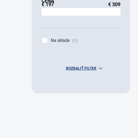
CENA
€
197
€
309
Na sklade
1
ROZBALIŤ FILTER