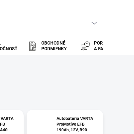
PRÁZDNY KOŠÍK
NÁKUPNÝ
KOŠÍK
A
OBCHODNÉ
PORADENSTVO
LOČNOSŤ
PODMIENKY
A FAQ
a VARTA
Autobatéria VARTA
EFB
ProMotive EFB
 A40
190Ah, 12V, B90