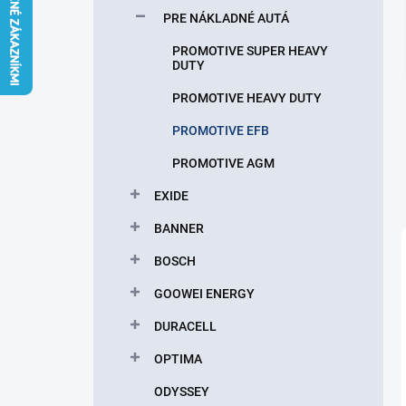
l
PRE NÁKLADNÉ AUTÁ
PROMOTIVE SUPER HEAVY
DUTY
PROMOTIVE HEAVY DUTY
PROMOTIVE EFB
PROMOTIVE AGM
EXIDE
BANNER
BOSCH
GOOWEI ENERGY
DURACELL
OPTIMA
ODYSSEY