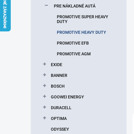
l
PRE NÁKLADNÉ AUTÁ
PROMOTIVE SUPER HEAVY
DUTY
PROMOTIVE HEAVY DUTY
PROMOTIVE EFB
PROMOTIVE AGM
EXIDE
BANNER
BOSCH
GOOWEI ENERGY
DURACELL
OPTIMA
ODYSSEY