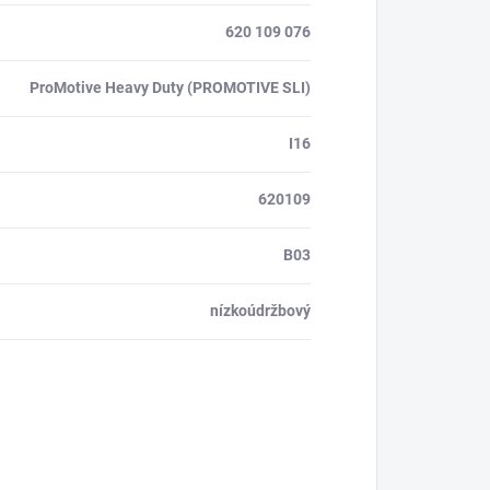
620 109 076
ProMotive Heavy Duty (PROMOTIVE SLI)
I16
620109
B03
nízkoúdržbový