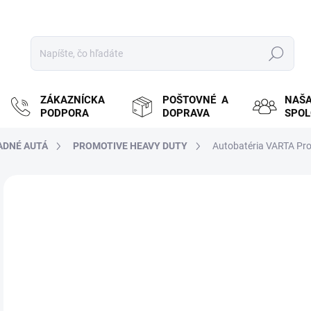
Hľadať
ZÁKAZNÍCKA
POŠTOVNÉ A
NAŠ
PODPORA
DOPRAVA
SPO
ADNÉ AUTÁ
PROMOTIVE HEAVY DUTY
Autobatéria VARTA Pro
ZNAČKA:
VARTA
MOŽ
DOR
€
€13
Jedn
SK
cena