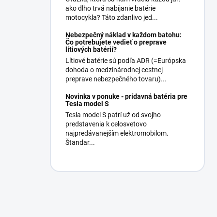
ako dlho trvá nabíjanie batérie
motocykla? Táto zdanlivo jed...
Nebezpečný náklad v každom batohu:
Čo potrebujete vedieť o preprave
lítiových batérií?
Lítiové batérie sú podľa ADR (=Európska
dohoda o medzinárodnej cestnej
preprave nebezpečného tovaru)...
Novinka v ponuke - prídavná batéria pre
Tesla model S
Tesla model S patrí už od svojho
predstavenia k celosvetovo
najpredávanejším elektromobilom.
Štandar...