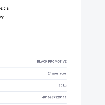
ozidlá
avy
BLACK PROMOTIVE
24 mesiacov
35 kg
4016987129111