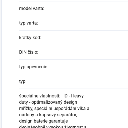
model varta
:
typ varta
:
krátky kód
:
DIN číslo
:
typ upevnenie
:
typ
:
špeciálne vlastnosti: HD - Heavy
duty - optimalizovaný design
mřížky, speciální uspořádání víka a
nádoby a kapsový separátor,
design baterie garantuje
dvojnásobně vysokou životnost a