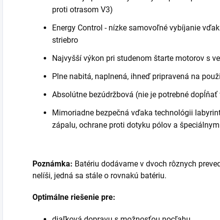
proti otrasom V3)
Energy Control - nízke samovoľné vybíjanie vďak
striebro
Najvyšší výkon pri studenom štarte motorov s 
Plne nabitá, naplnená, ihneď pripravená na použi
Absolútne bezúdržbová (nie je potrebné dopĺňať
Mimoriadne bezpečná vďaka technológii labyrin
zápalu, ochrane proti dotyku pólov a špeciálny
Poznámka:
Batériu dodávame v dvoch rôznych preveden
nelíši, jedná sa stále o rovnakú batériu.
Optimálne riešenie pre:
diaľková dopravu s možnosťou nocľahu