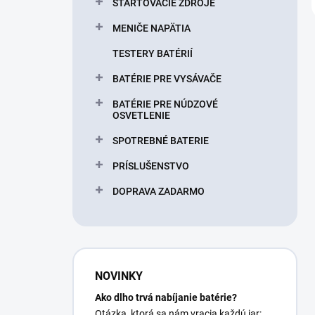
ŠTARTOVACIE ZDROJE
MENIČE NAPÄTIA
TESTERY BATÉRIÍ
BATÉRIE PRE VYSÁVAČE
BATÉRIE PRE NÚDZOVÉ
OSVETLENIE
SPOTREBNÉ BATERIE
PRÍSLUŠENSTVO
DOPRAVA ZADARMO
NOVINKY
Ako dlho trvá nabíjanie batérie?
Otázka, ktorá sa nám vracia každú jar: