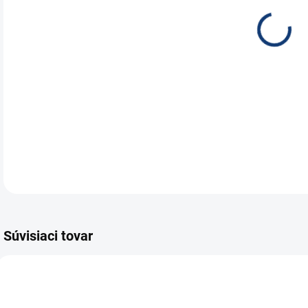
Aut
120
nák
24 h
DETA
Súvisiaci tovar
E5192
E5597