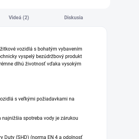
ozidlá.
Videá (2)
Diskusia
úžitkové vozidlá s bohatým vybavením
echnicky vyspelý bezúdržbový produkt
trémne dlhú životnosť vďaka vysokým
vozidlá s veľkými požiadavkami na
 najnižšia spotreba vody je zárukou
y Duty (SHD) (norma EN 4 a odolnosť