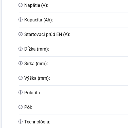
?
Napätie (V)
:
?
Kapacita (Ah)
:
?
Štartovací prúd EN (A)
:
?
Dĺžka (mm)
:
?
Šírka (mm)
:
?
Výška (mm)
:
?
Polarita
:
?
Pól
:
?
Technológia
: