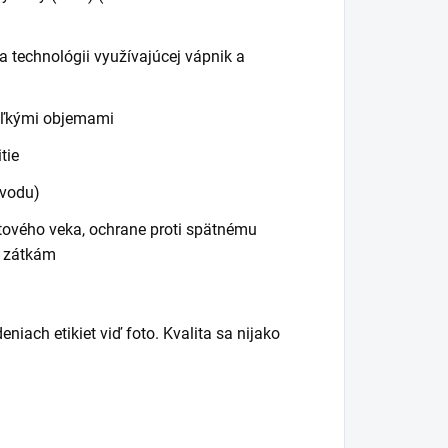
a technológii využívajúcej vápnik a
veľkými objemami
tie
 vodu)
tového veka, ochrane proti spätnému
m zátkám
iach etikiet viď foto. Kvalita sa nijako