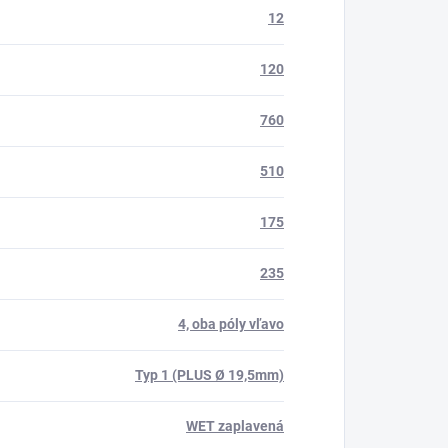
12
120
760
510
175
235
4, oba póly vľavo
Typ 1 (PLUS Ø 19,5mm)
WET zaplavená