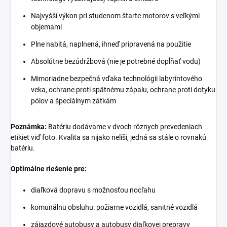
Najvyšší výkon pri studenom štarte motorov s veľkými
objemami
Plne nabitá, naplnená, ihneď pripravená na použitie
Absolútne bezúdržbová (nie je potrebné dopĺňať vodu)
Mimoriadne bezpečná vďaka technológii labyrintového
veka, ochrane proti spätnému zápalu, ochrane proti dotyku
pólov a špeciálnym zátkám
Poznámka:
Batériu dodávame v dvoch rôznych prevedeniach
etikiet viď foto. Kvalita sa nijako nelíši, jedná sa stále o rovnakú
batériu.
Optimálne riešenie pre:
diaľková dopravu s možnosťou nocľahu
komunálnu obsluhu: požiarne vozidlá, sanitné vozidlá
zájazdové autobusy a autobusy diaľkovej prepravy