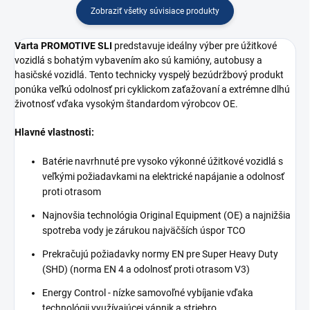
Zobraziť všetky súvisiace produkty
Varta PROMOTIVE SLI
predstavuje ideálny výber pre úžitkové
vozidlá s bohatým vybavením ako sú kamióny, autobusy a
hasičské vozidlá. Tento technicky vyspelý bezúdržbový produkt
ponúka veľkú odolnosť pri cyklickom zaťažovaní a extrémne dlhú
životnosť vďaka vysokým štandardom výrobcov OE.
Hlavné vlastnosti:
Batérie navrhnuté pre vysoko výkonné úžitkové vozidlá s
veľkými požiadavkami na elektrické napájanie a odolnosť
proti otrasom
Najnovšia technológia Original Equipment (OE) a najnižšia
spotreba vody je zárukou najväčších úspor TCO
Prekračujú požiadavky normy EN pre Super Heavy Duty
(SHD) (norma EN 4 a odolnosť proti otrasom V3)
Energy Control - nízke samovoľné vybíjanie vďaka
technológii využívajúcej vápnik a striebro