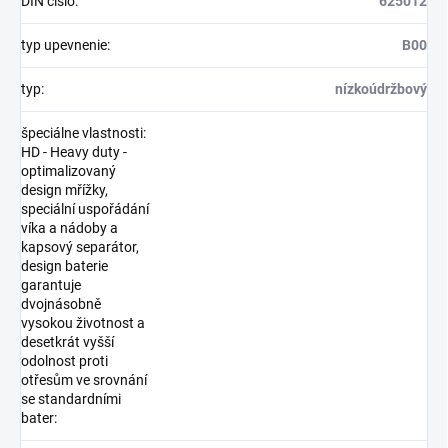
DIN číslo
:
625012
typ upevnenie
:
B00
typ
:
nízkoúdržbový
špeciálne vlastnosti:
HD - Heavy duty -
optimalizovaný
design mřížky,
speciální uspořádání
víka a nádoby a
kapsový separátor,
design baterie
garantuje
dvojnásobně
vysokou životnost a
desetkrát vyšší
odolnost proti
otřesům ve srovnání
se standardními
bater
: