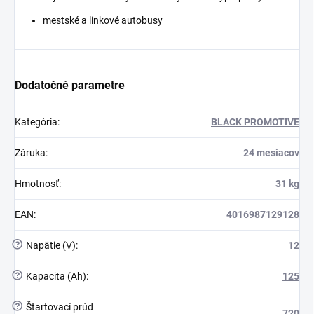
mestské a linkové autobusy
Dodatočné parametre
Kategória
:
BLACK PROMOTIVE
Záruka
:
24 mesiacov
Hmotnosť
:
31 kg
EAN
:
4016987129128
?
Napätie (V)
:
12
?
Kapacita (Ah)
:
125
?
Štartovací prúd
720