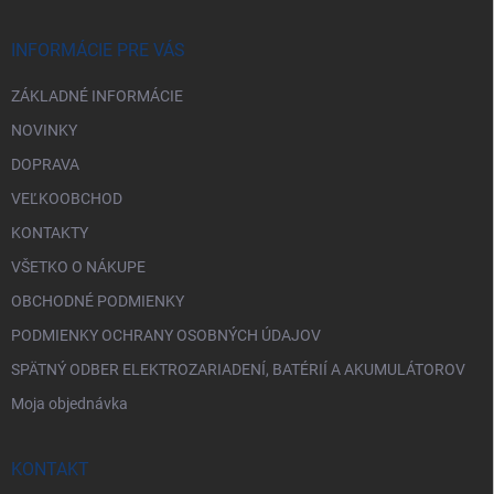
ä
t
i
INFORMÁCIE PRE VÁS
e
ZÁKLADNÉ INFORMÁCIE
NOVINKY
DOPRAVA
VEĽKOOBCHOD
KONTAKTY
VŠETKO O NÁKUPE
OBCHODNÉ PODMIENKY
PODMIENKY OCHRANY OSOBNÝCH ÚDAJOV
SPÄTNÝ ODBER ELEKTROZARIADENÍ, BATÉRIÍ A AKUMULÁTOROV
Moja objednávka
KONTAKT