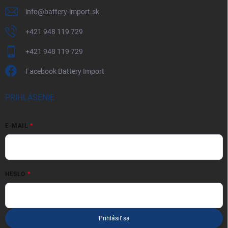
info
@
battery-import.sk
+421 948 119 729
+421 948 119 729
Facebook Battery Import
PRIHLÁSENIE
E-MAIL
HESLO
Prihlásiť sa