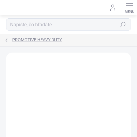
Prejsť
na
obsah
Hľadať
PROMOTIVE HEAVY DUTY
ZNAČKA:
VARTA