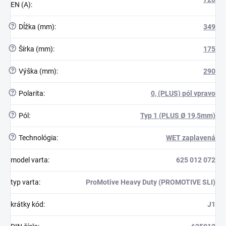
EN (A)
:
?
Dĺžka (mm)
:
349
?
Šírka (mm)
:
175
?
Výška (mm)
:
290
?
Polarita
:
0, (PLUS) pól vpravo
?
Pól
:
Typ 1 (PLUS Ø 19,5mm)
?
Technológia
:
WET zaplavená
model varta
:
625 012 072
typ varta
:
ProMotive Heavy Duty (PROMOTIVE SLI)
krátky kód
:
J1