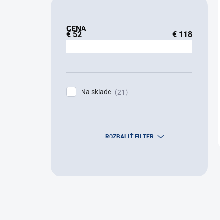
CENA
€
52
€
118
Na sklade
21
ROZBALIŤ FILTER