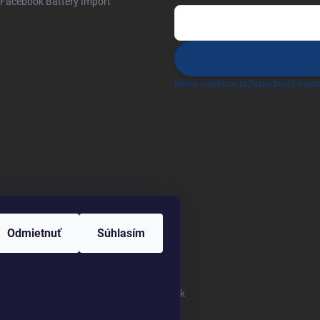
Facebook Battery Import
Nová registrácia
Zabudnuté hesl
Odmietnuť
Súhlasím
Heureka.sk