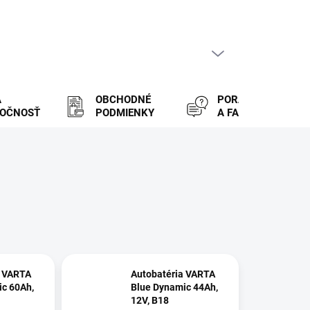
PRÁZDNY KOŠÍK
NÁKUPNÝ
KOŠÍK
A
OBCHODNÉ
PORADENSTVO
LOČNOSŤ
PODMIENKY
A FAQ
a VARTA
Autobatéria VARTA
c 60Ah,
Blue Dynamic 44Ah,
12V, B18