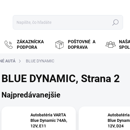
Hľadať
ZÁKAZNÍCKA
POŠTOVNÉ A
NAŠ
PODPORA
DOPRAVA
SPO
NÉ AUTÁ
BLUE DYNAMIC
BLUE DYNAMIC
, Strana 2
Najpredávanejšie
Autobatéria VARTA
Autobatéri
Blue Dynamic 74Ah,
Blue Dynami
12V, E11
12V, D24