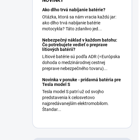
NOVINKY
Ako dlho trvá nabíjanie batérie?
Otázka, ktorá sa nám vracia každú jar:
ako dlho trvá nabíjanie batérie
motocykla? Táto zdanlivo jed...
Nebezpečný náklad v každom batohu:
Čo potrebujete vedieť o preprave
lítiových batérií?
Lítiové batérie sú podľa ADR (=Európska
dohoda o medzinárodnej cestnej
preprave nebezpečného tovaru)...
Novinka v ponuke - prídavná batéria pre
Tesla model S
Tesla model S patrí už od svojho
predstavenia k celosvetovo
najpredávanejším elektromobilom.
Štandar...