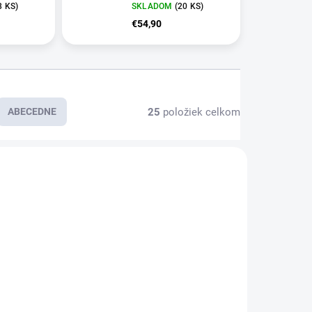
8 KS)
SKLADOM
(20 KS)
€54,90
25
položiek celkom
ABECEDNE
E2808
E5715
KLADOM,
SKLADOM