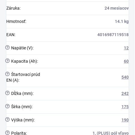
Záruka
:
24 mesiacov
Hmotnosť
:
14.1 kg
EAN
:
4016987119518
?
Napätie (V)
:
12
?
Kapacita (Ah)
:
60
?
Štartovací prúd
540
EN (A)
:
?
Dĺžka (mm)
:
242
?
Šírka (mm)
:
175
?
Výška (mm)
:
190
?
Polarita
:
1, (PLUS) pól vľavo