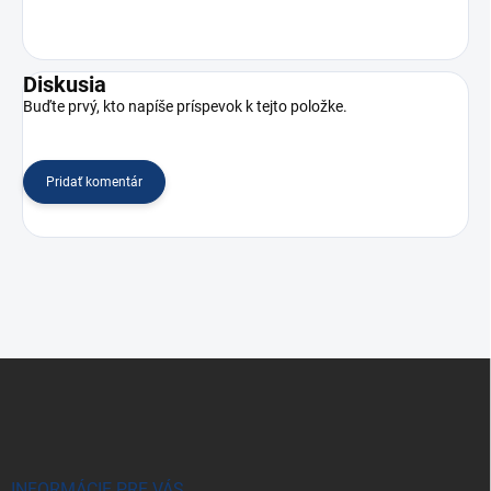
Diskusia
Buďte prvý, kto napíše príspevok k tejto položke.
Pridať komentár
Z
á
p
ä
t
i
INFORMÁCIE PRE VÁS