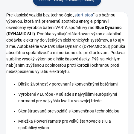
Pre klasické vozidlá bez technológie „
start-stop
“ a s bežnou
výbavou, ktorá má priemernú spotrebu energie, pripravil
osvedčený výrobca batérií VARTA spoľahlivý rad
Blue Dynamic
(DYNAMIC SLI)
. Ponúka vynikajúci štartovací výkon a stabilnú
dodávku elektriny do všetkých elektronických systémov, a to aj v
zime. Autobatérie VARTA® Blue Dynamic (DYNAMIC SLI) ponúka
absolútnu spoľahlivosť a mimoriadnu silu pri štartovaní. Podáva
stabilne vysoký výkon po dlhšie časové úseky. Pýši sa rýchlym
nabíjaním, zvýšenou odolnosťou proti korózii i ochranou proti
nebezpečnému vyliatiu elektrolytu.
Dlhšia životnosť v porovnaní s konvenčnými batériami
Vyrobené v Európe - v súlade s najvyššími európskymi
normami pre najvyššiu kvalitu vo svojej triede
Skonštruovaná pre vozidlá s konvenčnou technológiou
Mriežka PowerFrame® pre veľkú štartovacie silu a
spoľahlivý výkon