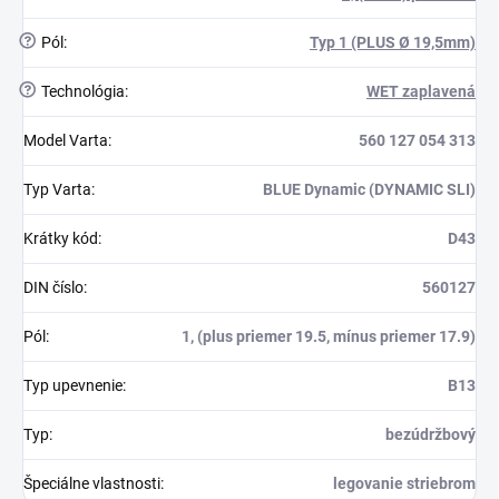
?
Pól
:
Typ 1 (PLUS Ø 19,5mm)
?
Technológia
:
WET zaplavená
Model Varta
:
560 127 054 313
Typ Varta
:
BLUE Dynamic (DYNAMIC SLI)
Krátky kód
:
D43
DIN číslo
:
560127
Pól
:
1, (plus priemer 19.5, mínus priemer 17.9)
Typ upevnenie
:
B13
Typ
:
bezúdržbový
Špeciálne vlastnosti
:
legovanie striebrom