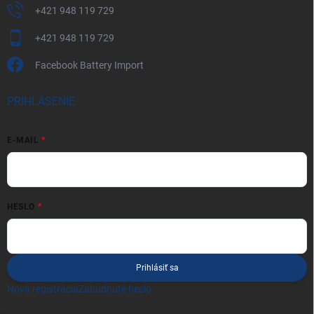
+421 948 119 729
+421 948 119 729
Facebook Battery Import
PRIHLÁSENIE
E-MAIL
HESLO
Prihlásiť sa
Nová registrácia
Zabudnuté heslo