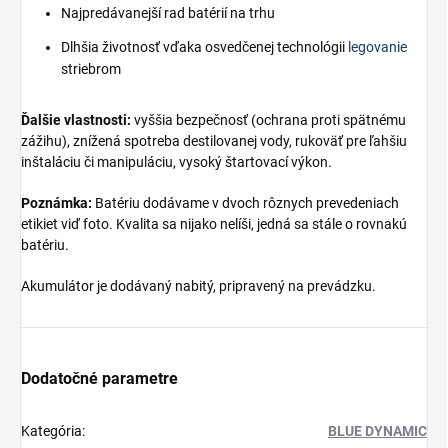
Najpredávanejší rad batérií na trhu
Dlhšia životnosť vďaka osvedčenej technológii
legovanie
striebrom
Ďalšie vlastnosti:
vyššia bezpečnosť (ochrana proti spätnému
zážihu), znížená spotreba destilovanej vody, rukoväť pre ľahšiu
inštaláciu či manipuláciu, vysoký štartovací výkon.
Poznámka:
Batériu dodávame v dvoch rôznych prevedeniach
etikiet viď foto. Kvalita sa nijako nelíši, jedná sa stále o rovnakú
batériu.
Akumulátor je dodávaný nabitý, pripravený na prevádzku.
Dodatočné parametre
Kategória
:
BLUE DYNAMIC