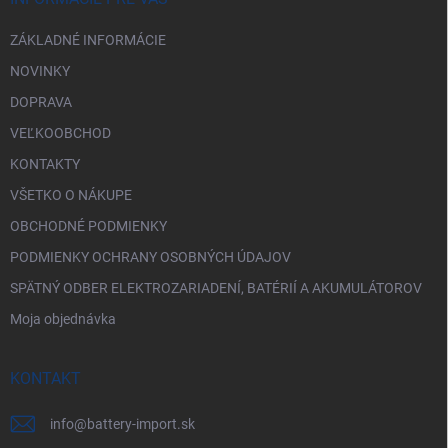
e
ZÁKLADNÉ INFORMÁCIE
NOVINKY
DOPRAVA
VEĽKOOBCHOD
KONTAKTY
VŠETKO O NÁKUPE
OBCHODNÉ PODMIENKY
PODMIENKY OCHRANY OSOBNÝCH ÚDAJOV
SPÄTNÝ ODBER ELEKTROZARIADENÍ, BATÉRIÍ A AKUMULÁTOROV
Moja objednávka
KONTAKT
info
@
battery-import.sk