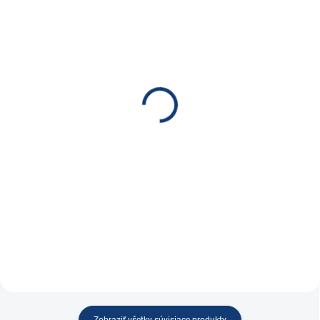
SKLADOM
SKLADOM
(22 KS)
(14 KS)
CTEK Nabíjačka MXS 5.0
NOCO Štartovací zdroj
12V 0.8A/5A s teplotným
GB40
čidlom
€102
€79,45
€82,93 bez DPH
€64,59 bez DPH
Do košíka
Do košíka
Lítiový štartovací zdroj
Nabíjačka CTEK MXS 5.0 12 V
0.8 A / 5 A s teplotním čidlem
Zobraziť všetky súvisiace produkty