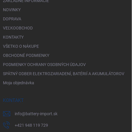
ZÁKLADNÉ INFORMÁCIE
y
v
NOVINKY
ý
p
DOPRAVA
i
VEĽKOOBCHOD
s
u
KONTAKTY
VŠETKO O NÁKUPE
OBCHODNÉ PODMIENKY
PODMIENKY OCHRANY OSOBNÝCH ÚDAJOV
SPÄTNÝ ODBER ELEKTROZARIADENÍ, BATÉRIÍ A AKUMULÁTOROV
Moja objednávka
KONTAKT
info
@
battery-import.sk
+421 948 119 729