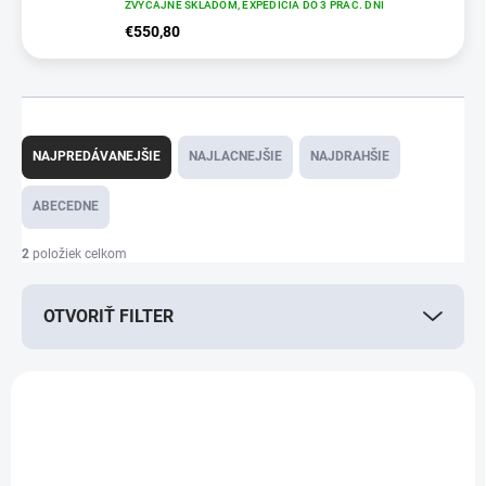
ZVYČAJNE SKLADOM, EXPEDÍCIA DO 3 PRAC. DNÍ
€550,80
R
a
NAJPREDÁVANEJŠIE
NAJLACNEJŠIE
NAJDRAHŠIE
d
e
ABECEDNE
n
i
2
položiek celkom
e
p
OTVORIŤ FILTER
r
o
d
V
u
ý
k
E8764
p
t
i
o
s