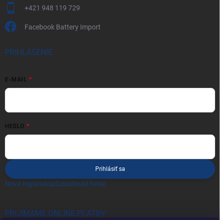
+421 948 119 729
Facebook Battery Import
PRIHLÁSENIE
E-MAIL
HESLO
Prihlásiť sa
Nová registrácia
Zabudnuté heslo
PRIJÍMAME ONLINE PLATBY