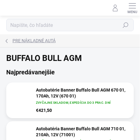
Prejsť
na
obsah
Hľadať
PRE NÁKLADNÉ AUTÁ
BUFFALO BULL AGM
Najpredávanejšie
Autobatérie Banner Buffalo Bull AGM 670 01,
170Ah, 12V (670 01)
ZVYČAJNE SKLADOM, EXPEDÍCIA DO 3 PRAC. DNÍ
€421,50
Autobatéria Banner Buffalo Bull AGM 710 01,
210Ah, 12V (71001)