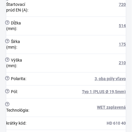
Štartovací
720
prúd EN (A)
:
?
Dĺžka
514
(mm)
:
?
Šírka
175
(mm)
:
?
Výška
210
(mm)
:
?
Polarita
:
3, oba póly vľavo
?
Pól
:
Typ 1 (PLUS Ø 19,5mm)
?
WET zaplavená
Technológia
:
krátky kód
:
HD 610 40