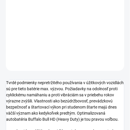
Jednotková
ZVYČAJNE SKLADOM, EXPEDÍCIA DO 3 PRAC. DNÍ
cena:
Autobatérie Buffalo Bull HD, autobatérie do každého vozidla,
kvalitné autobatérie Banner. www.battery-import.sk
DETAILNÉ INFORMÁCIE
−
+
Pridať do košíka
OPÝTAŤ SA
STRÁŽIŤ
Tvrdé podmienky nepretržitého používania v úžitkových vozidlách
sú pre tieto batérie max. výzvou. Požiadavky na odolnosť proti
cyklickému namáhaniu a proti vibráciám sa v priebehu rokov
výrazne zvýšili. Vlastnosti ako bezúdržbovosť, prevádzkovú
bezpečnosť a štartovací výkon pri studenom štarte majú dnes
väčší význam ako kedykoľvek predtým. Optimalizovaná
autobatéria Buffalo Bull HD (Heavy Duty) je tou pravou voľbou.