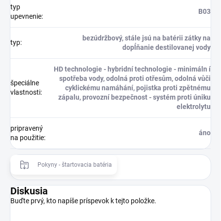
typ
B03
upevnenie
:
bezúdržbový, stále jsú na batérii zátky na
typ
:
dopĺňanie destilovanej vody
HD technologie - hybridní technologie - minimáln í
spotřeba vody, odolná proti otřesům, odolná vůči
špeciálne
cyklickému namáhání, pojistka proti zpětnému
vlastnosti
:
zápalu, provozní bezpečnost - systém proti úniku
elektrolytu
pripravený
áno
na použitie
:
Pokyny - štartovacia batéria
Diskusia
Buďte prvý, kto napíše príspevok k tejto položke.