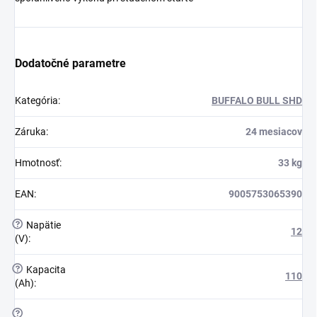
Dodatočné parametre
Kategória
:
BUFFALO BULL SHD
Záruka
:
24 mesiacov
Hmotnosť
:
33 kg
EAN
:
9005753065390
?
Napätie
12
(V)
:
?
Kapacita
110
(Ah)
:
?