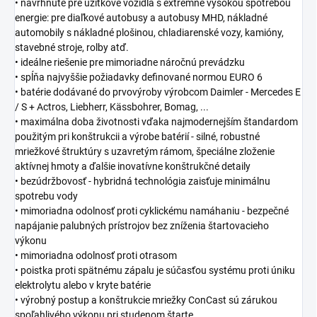
• navrhnuté pre úžitkové vozidlá s extrémne vysokou spotrebou
energie: pre diaľkové autobusy a autobusy MHD, nákladné
automobily s nákladné plošinou, chladiarenské vozy, kamióny,
stavebné stroje, rolby atď.
• ideálne riešenie pre mimoriadne náročnú prevádzku
• spĺňa najvyššie požiadavky definované normou EURO 6
• batérie dodávané do prvovýroby výrobcom Daimler - Mercedes E
/ S + Actros, Liebherr, Kässbohrer, Bomag, ...
• maximálna doba životnosti vďaka najmodernejším štandardom
použitým pri konštrukcii a výrobe batérií - silné, robustné
mriežkové štruktúry s uzavretým rámom, špeciálne zloženie
aktívnej hmoty a ďalšie inovatívne konštrukčné detaily
• bezúdržbovosť - hybridná technológia zaisťuje minimálnu
spotrebu vody
• mimoriadna odolnosť proti cyklickému namáhaniu - bezpečné
napájanie palubných prístrojov bez zníženia štartovacieho
výkonu
• mimoriadna odolnosť proti otrasom
• poistka proti spätnému zápalu je súčasťou systému proti úniku
elektrolytu alebo v kryte batérie
• výrobný postup a konštrukcie mriežky ConCast sú zárukou
spoľahlivého výkonu pri studenom štarte