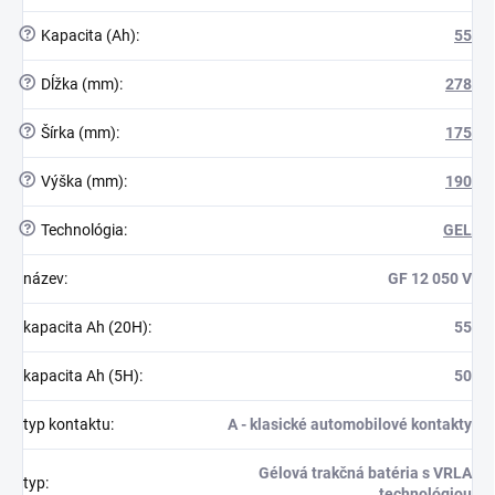
?
Kapacita (Ah)
:
55
?
Dĺžka (mm)
:
278
?
Šírka (mm)
:
175
?
Výška (mm)
:
190
?
Technológia
:
GEL
název
:
GF 12 050 V
kapacita Ah (20H)
:
55
kapacita Ah (5H)
:
50
typ kontaktu
:
A - klasické automobilové kontakty
Gélová trakčná batéria s VRLA
typ
:
technológiou