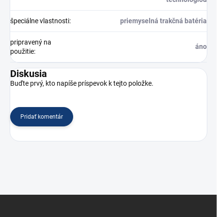
špeciálne vlastnosti
:
priemyselná trakčná batéria
pripravený na
áno
použitie
:
Diskusia
Buďte prvý, kto napíše príspevok k tejto položke.
Pridať komentár
Z
á