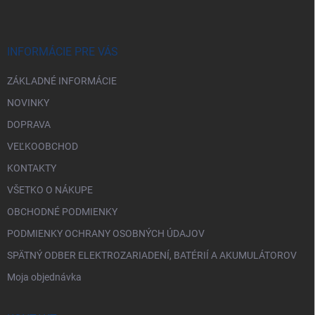
p
ä
t
i
INFORMÁCIE PRE VÁS
e
ZÁKLADNÉ INFORMÁCIE
NOVINKY
DOPRAVA
VEĽKOOBCHOD
KONTAKTY
VŠETKO O NÁKUPE
OBCHODNÉ PODMIENKY
PODMIENKY OCHRANY OSOBNÝCH ÚDAJOV
SPÄTNÝ ODBER ELEKTROZARIADENÍ, BATÉRIÍ A AKUMULÁTOROV
Moja objednávka