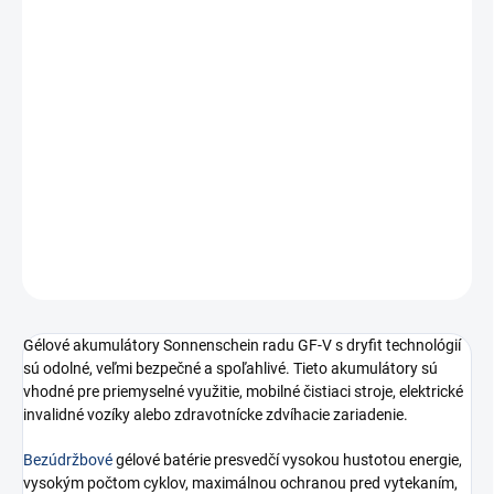
€182,93 bez DPH
Jednotková
SKLADOM
(4 KS)
cena:
Gélový trakčný akumulátor SONNENSCHEIN GF 12 050 V, 12V,
C5/50Ah, C20/55Ah
DETAILNÉ INFORMÁCIE
−
+
Pridať do košíka
OPÝTAŤ SA
STRÁŽIŤ
Gélové akumulátory Sonnenschein radu GF-V s dryfit technológií
sú odolné, veľmi bezpečné a spoľahlivé. Tieto akumulátory sú
vhodné pre priemyselné využitie, mobilné čistiaci stroje, elektrické
invalidné vozíky alebo zdravotnícke zdvíhacie zariadenie.
Bezúdržbové
gélové batérie presvedčí vysokou hustotou energie,
vysokým počtom cyklov, maximálnou ochranou pred vytekaním,