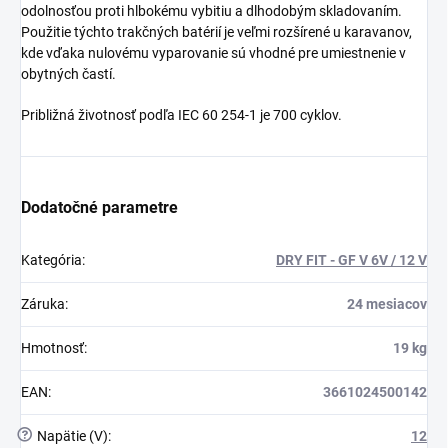
odolnosťou proti hlbokému vybitiu a dlhodobým skladovaním.
Použitie týchto trakčných batérií je veľmi rozšírené u karavanov,
kde vďaka nulovému vyparovanie sú vhodné pre umiestnenie v
obytných častí.
Približná životnosť podľa IEC 60 254-1 je 700 cyklov.
Dodatočné parametre
Kategória
:
DRY FIT - GF V 6V / 12 V
Záruka
:
24 mesiacov
Hmotnosť
:
19 kg
EAN
:
3661024500142
?
Napätie (V)
:
12