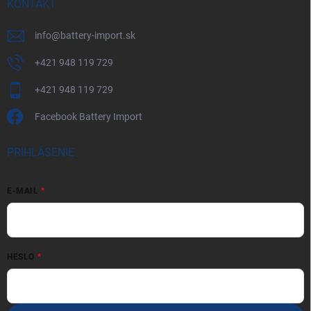
KONTAKT
info
@
battery-import.sk
+421 948 119 729
+421 948 119 729
Facebook Battery Import
PRIHLÁSENIE
E-MAIL
HESLO