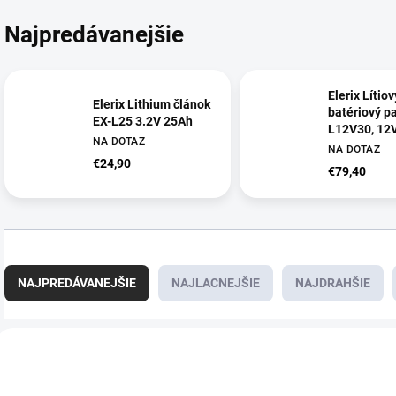
Najpredávanejšie
Elerix Lítiov
Elerix Lithium článok
batériový p
EX-L25 3.2V 25Ah
L12V30, 12
NA DOTAZ
NA DOTAZ
€24,90
€79,40
R
a
NAJPREDÁVANEJŠIE
NAJLACNEJŠIE
NAJDRAHŠIE
d
e
n
V
i
ý
E8443
e
p
p
i