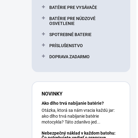
BATÉRIE PRE VYSÁVAČE
BATÉRIE PRE NÚDZOVÉ
OSVETLENIE
SPOTREBNÉ BATERIE
PRÍSLUŠENSTVO
DOPRAVA ZADARMO
NOVINKY
Ako dlho trvá nabíjanie batérie?
Otázka, ktorá sa nám vracia každú jar:
ako dlho trvá nabíjanie batérie
motocykla? Táto zdanlivo jed...
Nebezpečný náklad v každom batohu:
Čo potrebujete vedieť o preprave