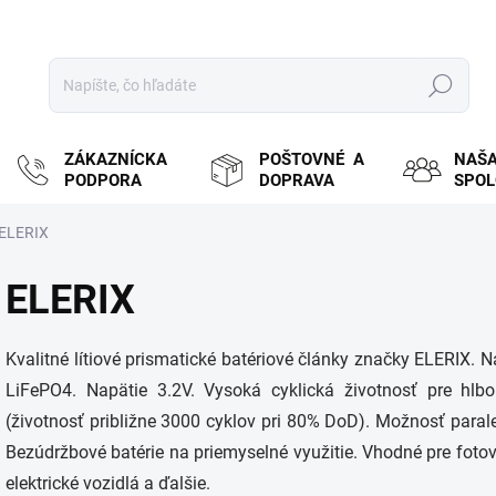
Hľadať
ZÁKAZNÍCKA
POŠTOVNÉ A
NAŠ
PODPORA
DOPRAVA
SPO
ELERIX
ELERIX
Kvalitné lítiové prismatické batériové články značky ELERIX. 
LiFePO4. Napätie 3.2V. Vysoká cyklická životnosť pre hlb
(životnosť približne 3000 cyklov pri 80% DoD). Možnosť parale
Bezúdržbové batérie na priemyselné využitie. Vhodné pre foto
elektrické vozidlá a ďalšie.