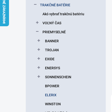
l
TRAKČNÉ BATÉRIE
Akó vybrať trakčnú batériu
VOĽNÝ ČAS
PRIEMYSELNÉ
BANNER
TROJAN
EXIDE
ENERSYS
SONNENSCHEIN
BPOWER
ELERIX
WINSTON