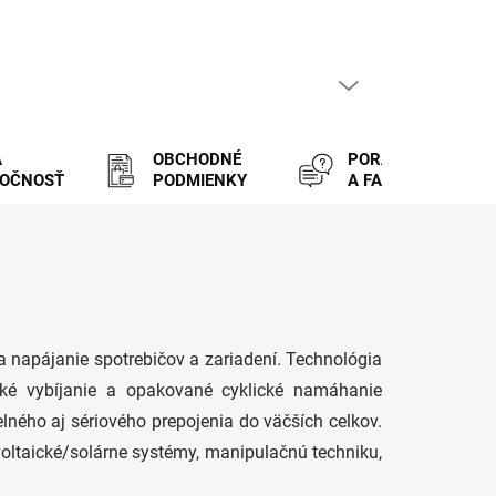
PRÁZDNY KOŠÍK
NÁKUPNÝ
KOŠÍK
A
OBCHODNÉ
PORADENSTVO
LOČNOSŤ
PODMIENKY
A FAQ
Na napájanie spotrebičov a zariadení. Technológia
oké vybíjanie a opakované cyklické namáhanie
lného aj sériového prepojenia do väčších celkov.
voltaické/solárne systémy, manipulačnú techniku,