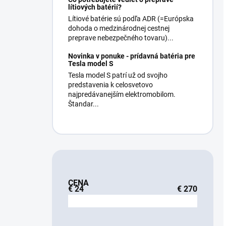
lítiových batérií?
Lítiové batérie sú podľa ADR (=Európska
dohoda o medzinárodnej cestnej
preprave nebezpečného tovaru)...
Novinka v ponuke - prídavná batéria pre
Tesla model S
Tesla model S patrí už od svojho
predstavenia k celosvetovo
najpredávanejším elektromobilom.
Štandar...
CENA
€
24
€
270