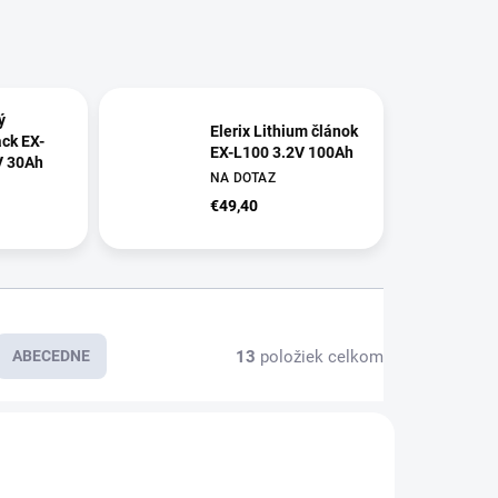
ý
Elerix Lithium článok
ack EX-
EX-L100 3.2V 100Ah
V 30Ah
NA DOTAZ
€49,40
13
položiek celkom
ABECEDNE
E7988
E7948