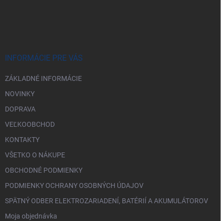
Z
á
p
ä
t
i
INFORMÁCIE PRE VÁS
e
ZÁKLADNÉ INFORMÁCIE
NOVINKY
DOPRAVA
VEĽKOOBCHOD
KONTAKTY
VŠETKO O NÁKUPE
OBCHODNÉ PODMIENKY
PODMIENKY OCHRANY OSOBNÝCH ÚDAJOV
SPÄTNÝ ODBER ELEKTROZARIADENÍ, BATÉRIÍ A AKUMULÁTOROV
Moja objednávka