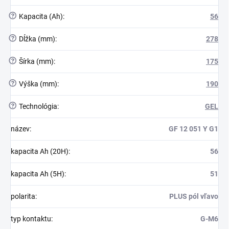
?
Kapacita (Ah)
:
56
?
Dĺžka (mm)
:
278
?
Šírka (mm)
:
175
?
Výška (mm)
:
190
?
Technológia
:
GEL
název
:
GF 12 051 Y G1
kapacita Ah (20H)
:
56
kapacita Ah (5H)
:
51
polarita
:
PLUS pól vľavo
typ kontaktu
:
G-M6