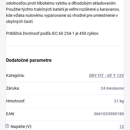
odolnosťou proti hlbokému vybitiu a dlhodobým skladovaním.
Použitie týchto trakčných batérií je veľmi rozšírené u karavanov,
kde vďaka nulovému vyparovanie sú vhodné pre umiestnenie v
obytných častí.
Približná životnosť podľa IEC 60 254-1 je 450 cyklov.
Dodatočné parametre
Kategória
:
DRY FIT - GF Y 12V
Záruka
:
24 mesiacov
Hmotnosť
:
21 kg
EAN
:
3661024500180
?
Napätie (V)
:
12