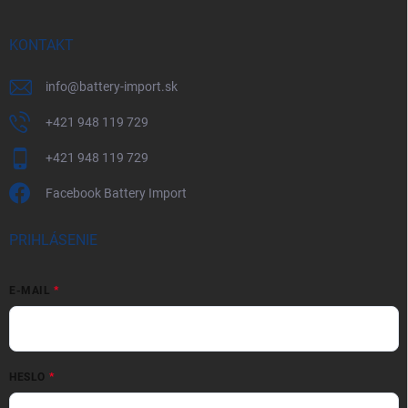
KONTAKT
info
@
battery-import.sk
+421 948 119 729
+421 948 119 729
Facebook Battery Import
PRIHLÁSENIE
E-MAIL
HESLO