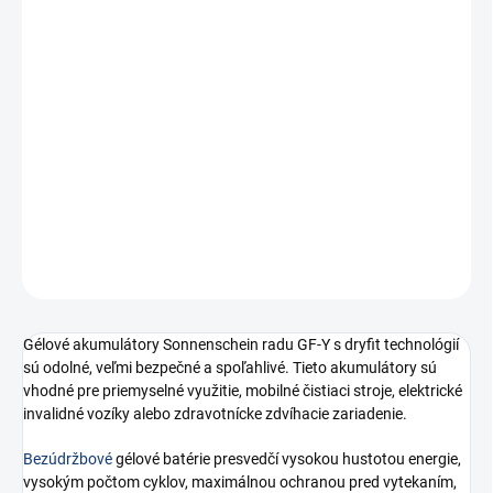
€198,37 bez DPH
Jednotková
SKLADOM
(1 KS)
cena:
Gélový trakčný akumulátor SONNENSCHEIN GF 12 051 Y G1 12 V
C5/51Ah C20/56Ah
DETAILNÉ INFORMÁCIE
−
+
Pridať do košíka
OPÝTAŤ SA
STRÁŽIŤ
Gélové akumulátory Sonnenschein radu GF-Y s dryfit technológií
sú odolné, veľmi bezpečné a spoľahlivé. Tieto akumulátory sú
vhodné pre priemyselné využitie, mobilné čistiaci stroje, elektrické
invalidné vozíky alebo zdravotnícke zdvíhacie zariadenie.
Bezúdržbové
gélové batérie presvedčí vysokou hustotou energie,
vysokým počtom cyklov, maximálnou ochranou pred vytekaním,