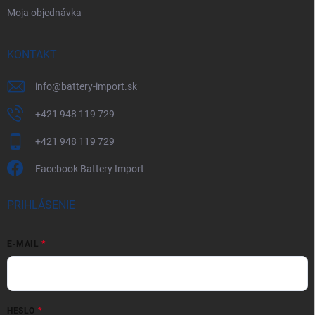
Moja objednávka
KONTAKT
info
@
battery-import.sk
+421 948 119 729
+421 948 119 729
Facebook Battery Import
PRIHLÁSENIE
E-MAIL
HESLO