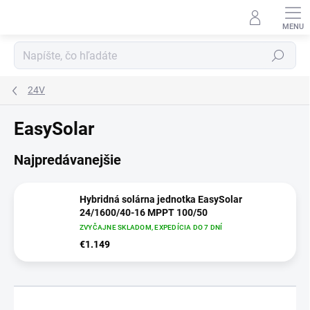
Prejsť
na
obsah
Hľadať
24V
EasySolar
Najpredávanejšie
Hybridná solárna jednotka EasySolar
24/1600/40-16 MPPT 100/50
ZVYČAJNE SKLADOM, EXPEDÍCIA DO 7 DNÍ
€1.149
R