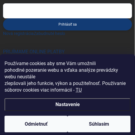
Prihlásiť sa
Nová registrácia
Zabudnuté heslo
PRIJÍMAME ONLINE PLATBY
Používame cookies aby sme Vám umožnili
pohodlné pozeranie webu a vďaka analýze prevádzky
webu neustále
zlepšovali jeho funkcie, výkon a použiteľnosť. Používanie
súborov cookies viac informácií -
TU
Heureka.sk
Nastavenie
Copyright 2026
Battery Import SK
. Všetky práva vyhradené.
Odmietnuť
Súhlasím
Vytvoril Shoptet