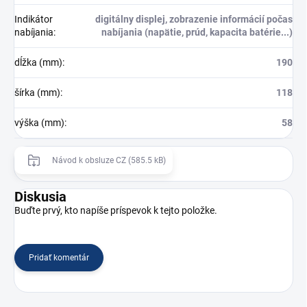
Indikátor
digitálny displej, zobrazenie informácií počas
nabíjania
:
nabíjania (napätie, prúd, kapacita batérie...)
dĺžka (mm)
:
190
šírka (mm)
:
118
výška (mm)
:
58
Návod k obsluze CZ (585.5 kB)
Diskusia
Buďte prvý, kto napíše príspevok k tejto položke.
Pridať komentár