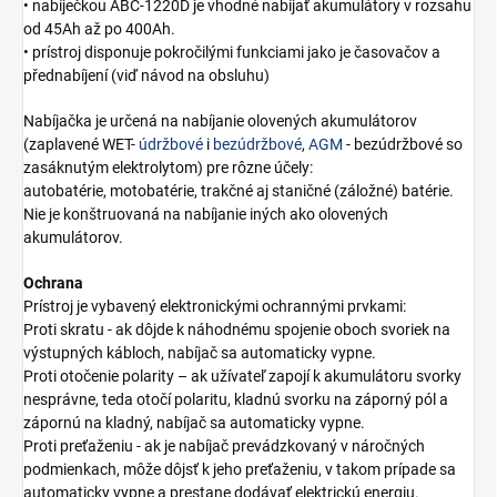
• nabíječkou ABC-1220D je vhodné nabíjať akumulátory v rozsahu
od 45Ah až po 400Ah.
• prístroj disponuje pokročilými funkciami jako je časovačov a
přednabíjení (viď návod na obsluhu)
Nabíjačka je určená na nabíjanie olovených akumulátorov
(zaplavené WET-
údržbové
i
bezúdržbové
,
AGM
- bezúdržbové so
zasáknutým elektrolytom) pre rôzne účely:
autobatérie, motobatérie, trakčné aj staničné (záložné) batérie.
Nie je konštruovaná na nabíjanie iných ako olovených
akumulátorov.
Ochrana
Prístroj je vybavený elektronickými ochrannými prvkami:
Proti skratu - ak dôjde k náhodnému spojenie oboch svoriek na
výstupných kábloch, nabíjač sa automaticky vypne.
Proti otočenie polarity – ak užívateľ zapojí k akumulátoru svorky
nesprávne, teda otočí polaritu, kladnú svorku na záporný pól a
zápornú na kladný, nabíjač sa automaticky vypne.
Proti preťaženiu - ak je nabíjač prevádzkovaný v náročných
podmienkach, môže dôjsť k jeho preťaženiu, v takom prípade sa
automaticky vypne a prestane dodávať elektrickú energiu.