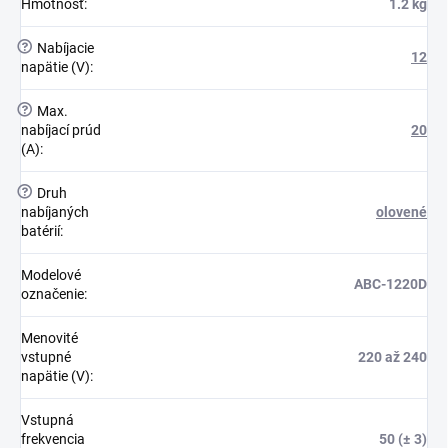
Hmotnosť
:
1.2 kg
?
Nabíjacie
12
napätie (V)
:
?
Max.
nabíjací prúd
20
(A)
:
?
Druh
nabíjaných
olovené
batérií
:
Modelové
ABC-1220D
označenie
:
Menovité
vstupné
220 až 240
napätie (V)
:
Vstupná
frekvencia
50 (± 3)