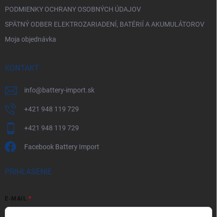
PODMIENKY OCHRANY OSOBNÝCH ÚDAJOV
SPÄTNÝ ODBER ELEKTROZARIADENÍ, BATÉRIÍ A AKUMULÁTOROV
Moja objednávka
KONTAKT
info
@
battery-import.sk
+421 948 119 729
+421 948 119 729
Facebook Battery Import
PRIHLÁSENIE
E-MAIL