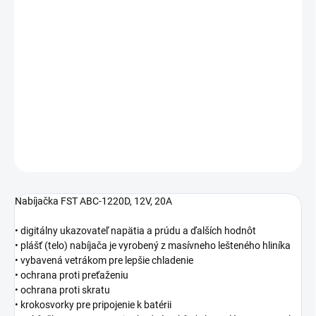
Jednotková
SKLADOM
(39 KS)
cena:
Automatická nabíjačka FST pre nabíjanie olovených batérií.
Nabíjačka FST ABC-1220D, 12V, 20A
DETAILNÉ INFORMÁCIE
−
+
Pridať do košíka
OPÝTAŤ SA
STRÁŽIŤ
Nabíjačka FST ABC-1220D, 12V, 20A
• digitálny ukazovateľ napätia a prúdu a ďalších hodnôt
• plášť (telo) nabíjača je vyrobený z masívneho lešteného hliníka
• vybavená vetrákom pre lepšie chladenie
• ochrana proti preťaženiu
• ochrana proti skratu
• krokosvorky pre pripojenie k batérii