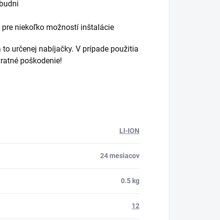
abudni
 pre niekoľko možností inštalácie
a to určenej nabíjačky. V prípade použitia
vratné poškodenie!
LI-ION
24 mesiacov
0.5 kg
12