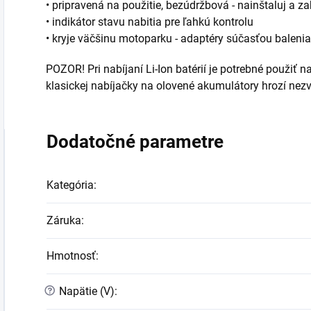
• pripravená na použitie, bezúdržbová - nainštaluj a z
• indikátor stavu nabitia pre ľahkú kontrolu
• kryje väčšinu motoparku - adaptéry súčasťou balenia
POZOR! Pri nabíjaní Li-Ion batérií je potrebné použiť n
klasickej nabíjačky na olovené akumulátory hrozí nez
Dodatočné parametre
Kategória
:
Záruka
:
Hmotnosť
:
?
Napätie (V)
: