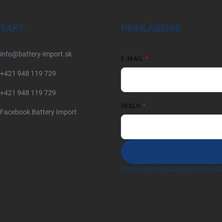
TAKT
PRIHLÁSENIE
info
@
battery-import.sk
E-MAIL
+421 948 119 729
+421 948 119 729
HESLO
Facebook Battery Import
Nová registrácia
Zabudnuté hesl