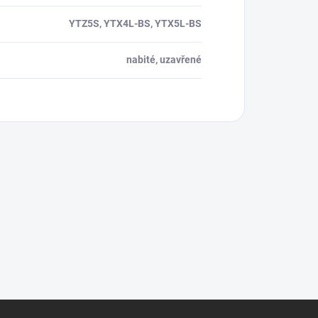
YTZ5S, YTX4L-BS, YTX5L-BS
nabité, uzavřené