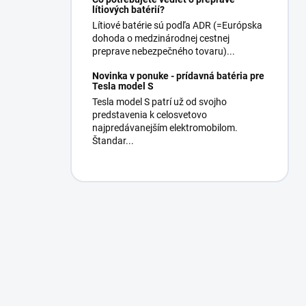
lítiových batérií?
Lítiové batérie sú podľa ADR (=Európska
dohoda o medzinárodnej cestnej
preprave nebezpečného tovaru)...
Novinka v ponuke - prídavná batéria pre
Tesla model S
Tesla model S patrí už od svojho
predstavenia k celosvetovo
najpredávanejším elektromobilom.
Štandar...