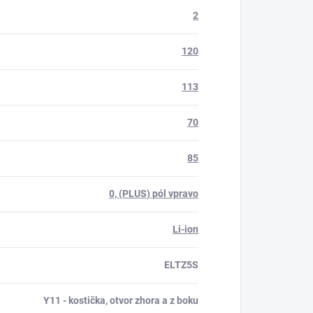
2
120
113
70
85
0, (PLUS) pól vpravo
Li-ion
ELTZ5S
Y11 - kostička, otvor zhora a z boku