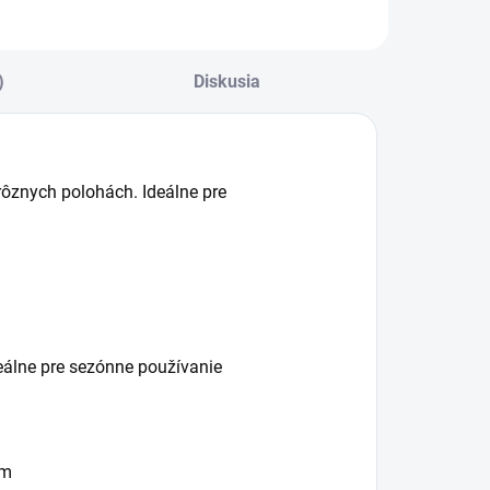
ybitej batérie,
ežimom trvalého...
)
Diskusia
v rôznych polohách. Ideálne pre
.
deálne pre sezónne používanie
om