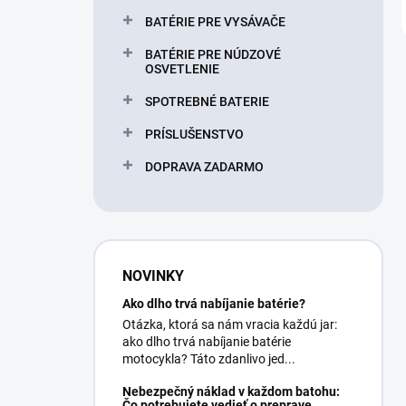
BATÉRIE PRE VYSÁVAČE
BATÉRIE PRE NÚDZOVÉ
OSVETLENIE
SPOTREBNÉ BATERIE
PRÍSLUŠENSTVO
DOPRAVA ZADARMO
NOVINKY
Ako dlho trvá nabíjanie batérie?
Otázka, ktorá sa nám vracia každú jar:
ako dlho trvá nabíjanie batérie
motocykla? Táto zdanlivo jed...
Nebezpečný náklad v každom batohu:
Čo potrebujete vedieť o preprave