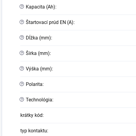
?
Kapacita (Ah)
:
?
Štartovací prúd EN (A)
:
?
Dĺžka (mm)
:
?
Šírka (mm)
:
?
Výška (mm)
:
?
Polarita
:
?
Technológia
:
krátky kód
:
typ kontaktu
: