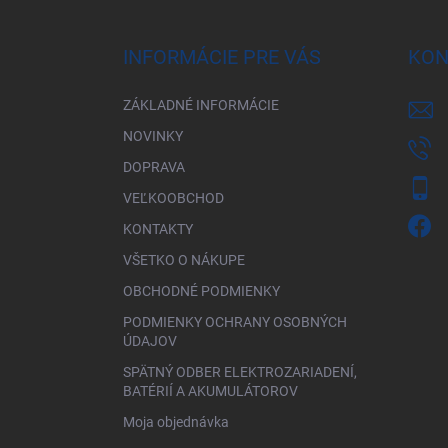
á
p
ä
INFORMÁCIE PRE VÁS
KON
t
i
ZÁKLADNÉ INFORMÁCIE
e
NOVINKY
DOPRAVA
VEĽKOOBCHOD
KONTAKTY
VŠETKO O NÁKUPE
OBCHODNÉ PODMIENKY
PODMIENKY OCHRANY OSOBNÝCH
ÚDAJOV
SPÄTNÝ ODBER ELEKTROZARIADENÍ,
BATÉRIÍ A AKUMULÁTOROV
Moja objednávka