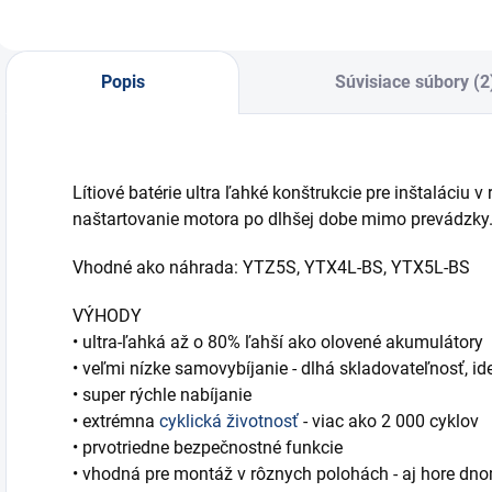
v
r
Popis
Súvisiace súbory (2
Lítiové batérie ultra ľahké konštrukcie pre inštaláciu 
naštartovanie motora po dlhšej dobe mimo prevádzky
Vhodné ako náhrada: YTZ5S, YTX4L-BS, YTX5L-BS
VÝHODY
• ultra-ľahká až o 80% ľahší ako olovené akumulátory
• veľmi nízke samovybíjanie - dlhá skladovateľnosť, i
• super rýchle nabíjanie
• extrémna
cyklická životnosť
- viac ako 2 000 cyklov
• prvotriedne bezpečnostné funkcie
• vhodná pre montáž v rôznych polohách - aj hore dn