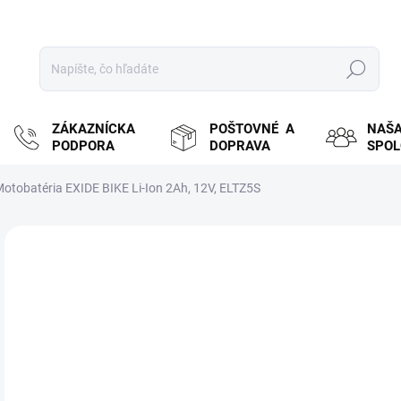
Hľadať
ZÁKAZNÍCKA
POŠTOVNÉ A
NAŠ
PODPORA
DOPRAVA
SPO
otobatéria EXIDE BIKE Li-Ion 2Ah, 12V, ELTZ5S
ZNAČKA:
EXIDE
MOŽ
DOR
€6
€52
Jedn
SK
cena