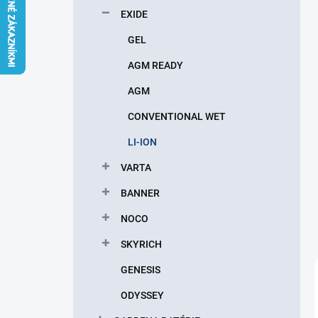
l
EXIDE
GEL
AGM READY
AGM
CONVENTIONAL WET
LI-ION
VARTA
BANNER
NOCO
SKYRICH
GENESIS
ODYSSEY