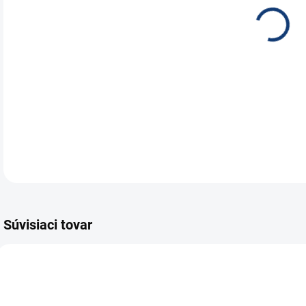
Baté
DETA
Súvisiaci tovar
E6647
E7535