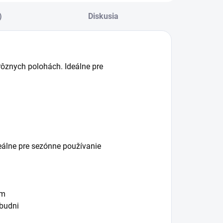
)
Diskusia
v rôznych polohách. Ideálne pre
.
deálne pre sezónne používanie
om
abudni