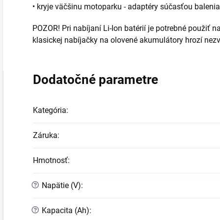
• kryje väčšinu motoparku - adaptéry súčasťou balenia
POZOR! Pri nabíjaní Li-Ion batérií je potrebné použiť n
klasickej nabíjačky na olovené akumulátory hrozí nez
Dodatočné parametre
Kategória
:
Záruka
:
Hmotnosť
:
?
Napätie (V)
:
?
Kapacita (Ah)
: