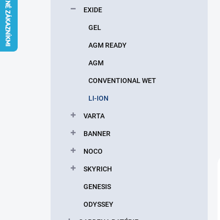
l
EXIDE
GEL
AGM READY
AGM
CONVENTIONAL WET
LI-ION
VARTA
BANNER
NOCO
SKYRICH
GENESIS
ODYSSEY