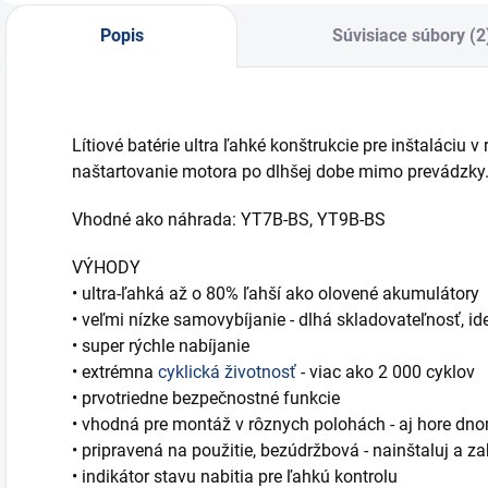
Popis
Súvisiace súbory (2
Lítiové batérie ultra ľahké konštrukcie pre inštaláciu 
naštartovanie motora po dlhšej dobe mimo prevádzky
Vhodné ako náhrada: YT7B-BS, YT9B-BS
VÝHODY
• ultra-ľahká až o 80% ľahší ako olovené akumulátory
• veľmi nízke samovybíjanie - dlhá skladovateľnosť, i
• super rýchle nabíjanie
• extrémna
cyklická životnosť
- viac ako 2 000 cyklov
• prvotriedne bezpečnostné funkcie
• vhodná pre montáž v rôznych polohách - aj hore dn
• pripravená na použitie, bezúdržbová - nainštaluj a z
• indikátor stavu nabitia pre ľahkú kontrolu