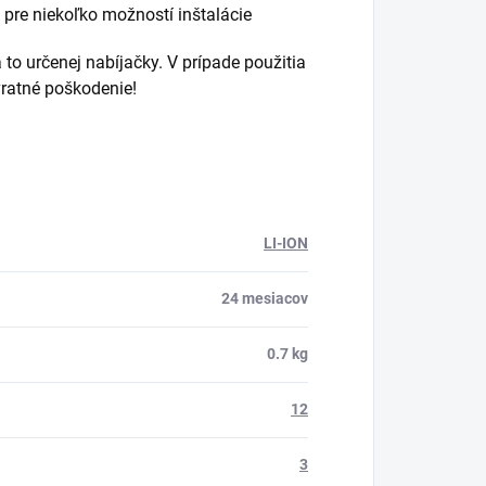
 pre niekoľko možností inštalácie
a to určenej nabíjačky. V prípade použitia
vratné poškodenie!
LI-ION
24 mesiacov
0.7 kg
12
3