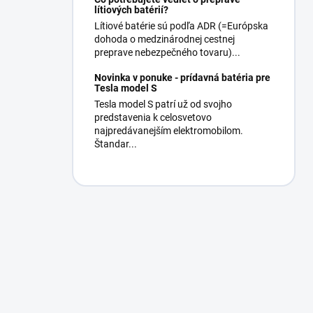
lítiových batérií?
Lítiové batérie sú podľa ADR (=Európska
dohoda o medzinárodnej cestnej
preprave nebezpečného tovaru)...
Novinka v ponuke - prídavná batéria pre
Tesla model S
Tesla model S patrí už od svojho
predstavenia k celosvetovo
najpredávanejším elektromobilom.
Štandar...