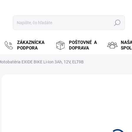
Hľadať
ZÁKAZNÍCKA
POŠTOVNÉ A
NAŠ
PODPORA
DOPRAVA
SPO
otobatéria EXIDE BIKE Li-Ion 3Ah, 12V, ELT9B
ZNAČKA:
EXIDE
MOŽ
DOR
€9
€78
Jedn
ZVY
cena