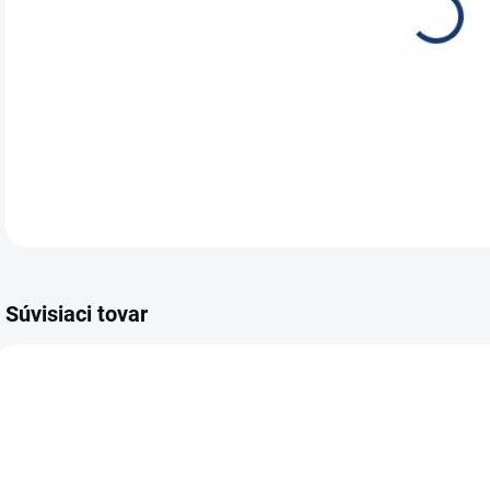
Baté
DETA
Súvisiaci tovar
E6647
E7535