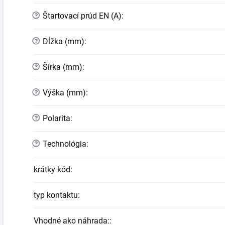
?
Štartovací prúd EN (A)
:
?
Dĺžka (mm)
:
?
Šírka (mm)
:
?
Výška (mm)
:
?
Polarita
:
?
Technológia
:
krátky kód
:
typ kontaktu
:
Vhodné ako náhrada:
: