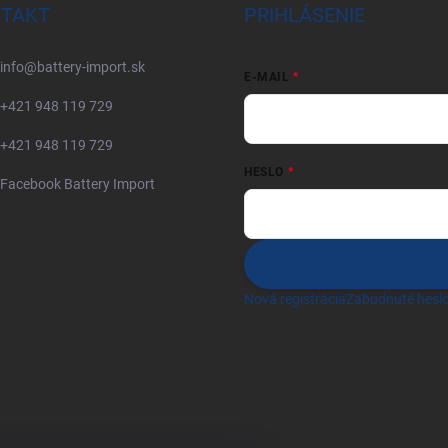
TAKT
PRIHLÁSENIE
info
@
battery-import.sk
E-MAIL
+421 948 119 729
+421 948 119 729
HESLO
Facebook Battery Import
Nová registrácia
Zabudnuté hesl