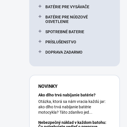
BATÉRIE PRE VYSÁVAČE
BATÉRIE PRE NÚDZOVÉ
OSVETLENIE
SPOTREBNÉ BATERIE
PRÍSLUŠENSTVO
DOPRAVA ZADARMO
NOVINKY
Ako dlho trvá nabíjanie batérie?
Otázka, ktorá sa nám vracia každú jar:
ako dlho trvá nabíjanie batérie
motocykla? Táto zdanlivo jed...
Nebezpečný náklad v každom batohu:
Čo potrebujete vedieť o preprave