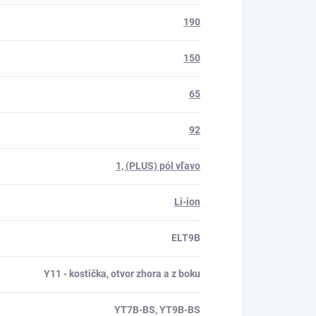
190
150
65
92
1, (PLUS) pól vľavo
Li-ion
ELT9B
Y11 - kostička, otvor zhora a z boku
YT7B-BS, YT9B-BS