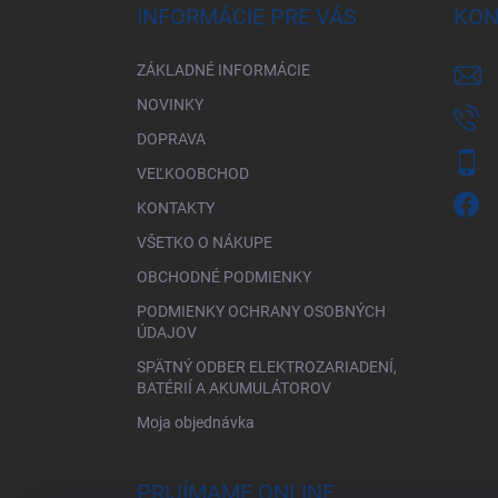
ä
INFORMÁCIE PRE VÁS
KON
t
i
ZÁKLADNÉ INFORMÁCIE
e
NOVINKY
DOPRAVA
VEĽKOOBCHOD
KONTAKTY
VŠETKO O NÁKUPE
OBCHODNÉ PODMIENKY
PODMIENKY OCHRANY OSOBNÝCH
ÚDAJOV
SPÄTNÝ ODBER ELEKTROZARIADENÍ,
BATÉRIÍ A AKUMULÁTOROV
Moja objednávka
PRIJÍMAME ONLINE