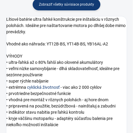
Zobraziť všetky súvisiace produkty
Lítiové batérie ultra ľahké konštrukcie pre inštaláciu v rôznych
polohách. Ideálne pre naštartovanie motora po dlhšej dobe mimo
prevádzky.
Vhodné ako náhrada: YT12B-BS, YT14B-BS, YB16AL-A2
VÝHODY
• ultra-ľahká až o 80% ľahší ako olovené akumulátory
• veľmi nízke samovybíjanie - dlhá skladovateľnosť, ideálne pre
sezónne používanie
• super rýchle nabíjanie
• extrémna
cyklická životnosť
- viac ako 2 000 cyklov
• prvotriedne bezpečnostné funkcie
• vhodná pre montáž v rôznych polohách - aj hore dnom
• pripravená na použitie, bezúdržbová - nainštaluj a zabudni
• indikátor stavu nabitia pre ľahkú kontrolu
• kryje väčšinu motoparku - adaptéry súčasťou balenia pre
niekoľko možností inštalácie