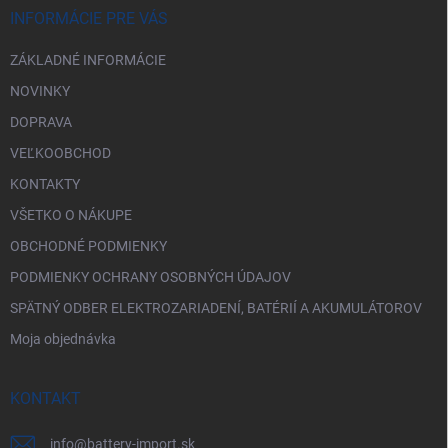
i
INFORMÁCIE PRE VÁS
e
ZÁKLADNÉ INFORMÁCIE
NOVINKY
DOPRAVA
VEĽKOOBCHOD
KONTAKTY
VŠETKO O NÁKUPE
OBCHODNÉ PODMIENKY
PODMIENKY OCHRANY OSOBNÝCH ÚDAJOV
SPÄTNÝ ODBER ELEKTROZARIADENÍ, BATÉRIÍ A AKUMULÁTOROV
Moja objednávka
KONTAKT
info
@
battery-import.sk