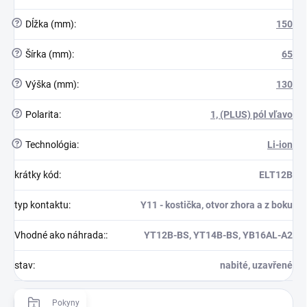
?
Dĺžka (mm)
:
150
?
Šírka (mm)
:
65
?
Výška (mm)
:
130
?
Polarita
:
1, (PLUS) pól vľavo
?
Technológia
:
Li-ion
krátky kód
:
ELT12B
typ kontaktu
:
Y11 - kostička, otvor zhora a z boku
Vhodné ako náhrada:
:
YT12B-BS, YT14B-BS, YB16AL-A2
stav
:
nabité, uzavřené
Pokyny