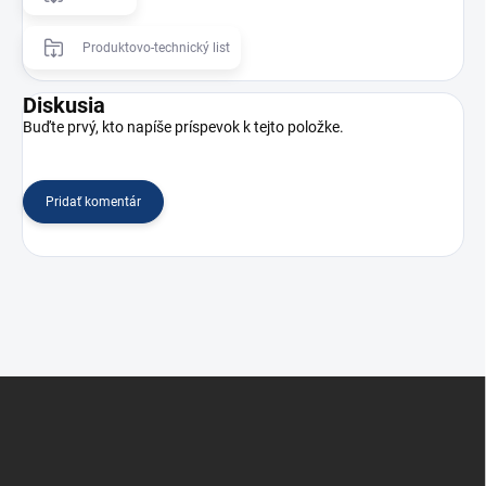
Produktovo-technický list
Diskusia
Buďte prvý, kto napíše príspevok k tejto položke.
Pridať komentár
Z
á
p
ä
t