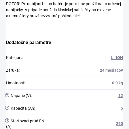
POZOR! Pri nabíjaní Li-Ion batérií je potrebné použiť na to určenej
nabíjačky. V prípade použitia klasickej nabíjačky na olovené
akumulátory hrozí nezvratné poškodenie!
Dodatočné parametre
Kategória
:
LI-ION
Záruka
:
24 mesiacov
Hmotnosť
:
0.9 kg
?
Napätie (V)
:
12
?
Kapacita (Ah)
:
5
?
Štartovací prúd EN
260
(A)
: