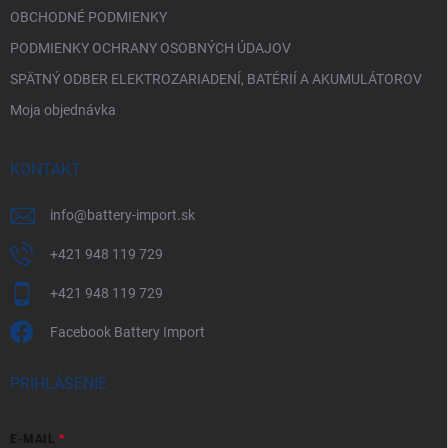
OBCHODNÉ PODMIENKY
PODMIENKY OCHRANY OSOBNÝCH ÚDAJOV
SPÄTNÝ ODBER ELEKTROZARIADENÍ, BATÉRIÍ A AKUMULÁTOROV
Moja objednávka
KONTAKT
info
@
battery-import.sk
+421 948 119 729
+421 948 119 729
Facebook Battery Import
PRIHLÁSENIE
E-MAIL