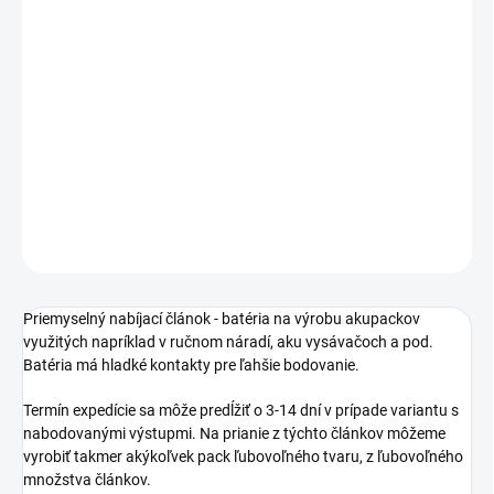
€11,38
bez DPH
Jednotková
NA DOTAZ
cena:
Priemyselný akumulátor, batéria 21700, 3,6V 4900mAh
DETAILNÉ INFORMÁCIE
−
+
Pridať do košíka
OPÝTAŤ SA
STRÁŽIŤ
Priemyselný nabíjací článok - batéria na výrobu akupackov
využitých napríklad v ručnom náradí, aku vysávačoch a pod.
Batéria má hladké kontakty pre ľahšie bodovanie.
Termín expedície sa môže predĺžiť o 3-14 dní v prípade variantu s
nabodovanými výstupmi. Na prianie z týchto článkov môžeme
vyrobiť takmer akýkoľvek pack ľubovoľného tvaru, z ľubovoľného
množstva článkov.