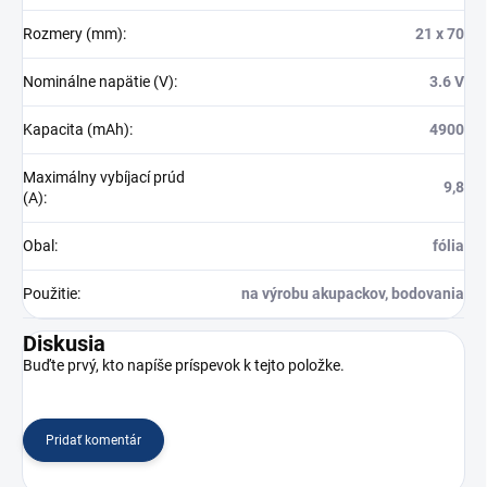
Rozmery (mm)
:
21 x 70
Nominálne napätie (V)
:
3.6 V
Kapacita (mAh)
:
4900
Maximálny vybíjací prúd
9,8
(A)
:
Obal
:
fólia
Použitie
:
na výrobu akupackov, bodovania
Diskusia
Buďte prvý, kto napíše príspevok k tejto položke.
Pridať komentár