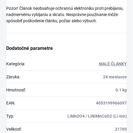
Pozor! Článok neobsahuje ochrannú elektroniku proti prebíjaniu,
nadmernému vybíjaniu a skratu. Nesprávne používanie môže
spôsobiť poškodenie článku, požiar alebo výbuch.
Dodatočné parametre
Kategória
:
MALÉ ČLÁNKY
Záruka
:
24 mesiacov
Hmotnosť
:
0.1 kg
EAN
:
4053199966097
Typ
:
LiMn2O4 / LiNiMnCoO2 (Li-Ion)
Velikosť
:
21700