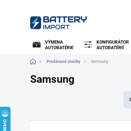
Prejsť
na
obsah
VÝMENA
KONFIGURÁTOR
AUTOBATÉRIE
AUTOBATÉRIÍ
Domov
Predávané značky
Samsung
Samsung
R