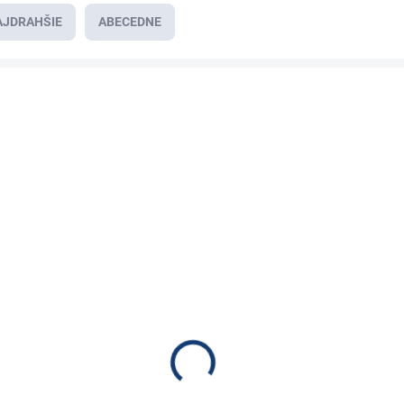
AJDRAHŠIE
ABECEDNE
E7431
NA DOTAZ
Samsung INR21700-50E, batéria
21700, 3.6 V 4900mAh - 9.8A