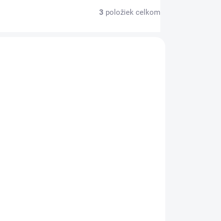
3
položiek celkom
E7430
NA DOTAZ
Samsung INR21700-30T, batéria
21700, 3.6V 3000mAh - 35A