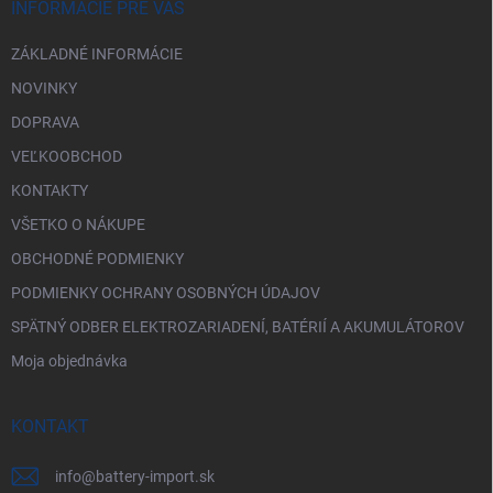
i
INFORMÁCIE PRE VÁS
v
e
k
ZÁKLADNÉ INFORMÁCIE
y
v
NOVINKY
ý
p
DOPRAVA
i
VEĽKOOBCHOD
s
u
KONTAKTY
VŠETKO O NÁKUPE
OBCHODNÉ PODMIENKY
PODMIENKY OCHRANY OSOBNÝCH ÚDAJOV
SPÄTNÝ ODBER ELEKTROZARIADENÍ, BATÉRIÍ A AKUMULÁTOROV
Moja objednávka
KONTAKT
info
@
battery-import.sk