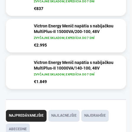
ZVYČAJNE SKLADOM, EXPEDÍCIA DO 7 DNÍ
€837
Victron Energy Menič napätia s nabíjačkou
MultiPlus-II 15000VA/200-100, 48V
ZVYČAJNE SKLADOM, EXPEDÍCIA DO 7 DNÍ
€2.995
Victron Energy Menič napätia s nabíjačkou
MultiPlus-II 10000VA/140-100, 48V
ZVYČAJNE SKLADOM, EXPEDÍCIA DO 7 DNÍ
€1.849
R
a
NAJPREDÁVANEJŠIE
NAJLACNEJŠIE
NAJDRAHŠIE
d
e
ABECEDNE