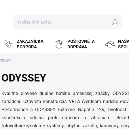
Hľadať
ZÁKAZNÍCKA
POŠTOVNÉ A
NAŠ
PODPORA
DOPRAVA
SPO
YSSEY
ODYSSEY
Kvalitné olovené duálne batérie americkej značky ODYSSE
zariadení. Uzavretá konštrukcia VRLA (ventilom riadené ol
Performance a ODYSSEY Extreme. Napätie 12V, životnosť p
konštrukcia odolná proti otrasom a vibráciám. Bezú
fotovoltaické/solárne systémy, obytné vozidlá, karavany, čl