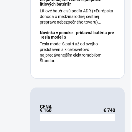
lítiových batérií?
Lítiové batérie sú podľa ADR (=Európska
dohoda o medzinárodnej cestnej
preprave nebezpečného tovaru)...
Novinka v ponuke - prídavná batéria pre
Tesla model S
Tesla model S patrí už od svojho
predstavenia k celosvetovo
najpredávanejším elektromobilom.
Štandar...
CENA
€
168
€
740