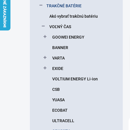
l
TRAKČNÉ BATÉRIE
Akó vybrať trakčnú batériu
VOĽNÝ ČAS
GOOWEI ENERGY
BANNER
VARTA
EXIDE
VOLTIUM ENERGY Li-ion
CSB
YUASA
ECOBAT
ULTRACELL