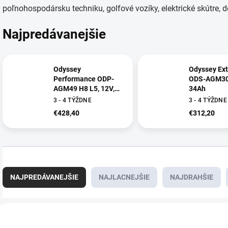
poľnohospodársku techniku, golfové vozíky, elektrické skútre, 
Najpredávanejšie
Odyssey
Odyssey Ex
Performance ODP-
ODS-AGM30E
AGM49 H8 L5, 12V,
34Ah
94Ah
3 - 4 TÝŽDNE
3 - 4 TÝŽDNE
€428,40
€312,20
R
a
NAJPREDÁVANEJŠIE
NAJLACNEJŠIE
NAJDRAHŠIE
d
e
n
V
i
ý
E7387