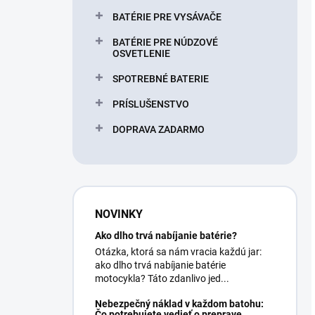
BATÉRIE PRE VYSÁVAČE
BATÉRIE PRE NÚDZOVÉ
OSVETLENIE
SPOTREBNÉ BATERIE
PRÍSLUŠENSTVO
DOPRAVA ZADARMO
NOVINKY
Ako dlho trvá nabíjanie batérie?
Otázka, ktorá sa nám vracia každú jar:
ako dlho trvá nabíjanie batérie
motocykla? Táto zdanlivo jed...
Nebezpečný náklad v každom batohu:
Čo potrebujete vedieť o preprave