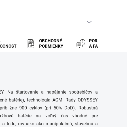
PRÁZDNY KOŠÍK
NÁKUPNÝ
KOŠÍK
A
OBCHODNÉ
PORADENSTVO
LOČNOSŤ
PODMIENKY
A FAQ
Y. Na štartovanie a napájanie spotrebičov a
ovené batérie), technológia AGM. Rady ODYSSEY
ribližne 900 cyklov (pri 50% DoD). Robustná
držbové batérie na voľný čas vhodné pre
ny a lode, rovnako ako manipulačnú, stavebnú a