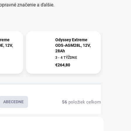
dopravné značenie a ďalšie.
treme
Odyssey Extreme
, 12V,
ODS-AGM28L, 12V,
28Ah
3 - 4 TÝŽDNE
€264,80
56
položiek celkom
ABECEDNE
E7196
E7194