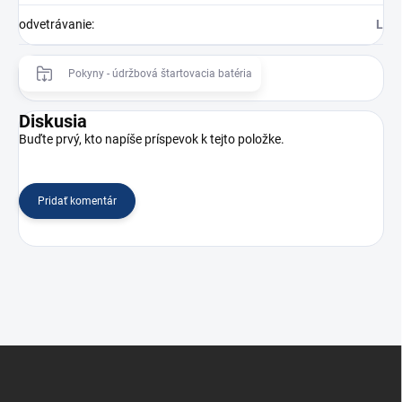
odvetrávanie
:
L
Pokyny - údržbová štartovacia batéria
Diskusia
Buďte prvý, kto napíše príspevok k tejto položke.
Pridať komentár
Z
á
p