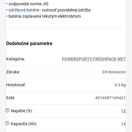
• zodpovedá norme JIS
•
údržbové batérie
- nutnosť pravidelnej údržby
• batéria zaplavená tekutým elektrolytom
Dodatočné parametre
Kategória
:
POWERSPORTS FRESHPACK WET
Záruka
:
24 mesiacov
Hmotnosť
:
4.5 kg
EAN
:
4016987169421
?
Napätie (V)
:
12
?
Kapacita (Ah)
:
14