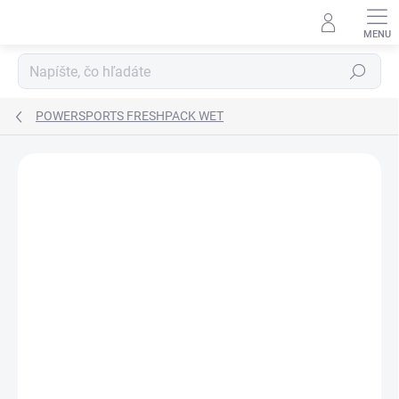
Prejsť
na
obsah
Hľadať
POWERSPORTS FRESHPACK WET
ZNAČKA:
VARTA