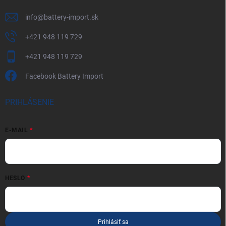
info
@
battery-import.sk
+421 948 119 729
+421 948 119 729
Facebook Battery Import
PRIHLÁSENIE
E-MAIL
HESLO
Prihlásiť sa