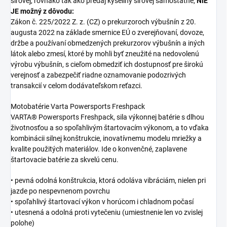
sírovej, rovnako tak ako predaj kyseliny sírovej samostatne,
NIE
JE možný z dôvodu:
Zákon č. 225/2022 Z. z. (CZ) o prekurzoroch výbušnín z 20.
augusta 2022 na základe smernice EÚ o zverejňovaní, dovoze,
držbe a používaní obmedzených prekurzorov výbušnín a iných
látok alebo zmesí, ktoré by mohli byť zneužité na nedovolenú
výrobu výbušnín, s cieľom obmedziť ich dostupnosť pre širokú
verejnosť a zabezpečiť riadne oznamovanie podozrivých
transakcií v celom dodávateľskom reťazci.
Motobatérie Varta Powersports Freshpack
VARTA® Powersports Freshpack, sila výkonnej batérie s dlhou
životnosťou a so spoľahlivým štartovacím výkonom, a to vďaka
kombinácii silnej konštrukcie, inovatívnemu modelu mriežky a
kvalite použitých materiálov. Ide o konvenčné, zaplavene
štartovacie batérie za skvelú cenu.
• pevná odolná konštrukcia, ktorá odoláva vibráciám, nielen pri
jazde po nespevnenom povrchu
• spoľahlivý štartovací výkon v horúcom i chladnom počasí
• utesnená a odolná proti vytečeniu (umiestnenie len vo zvislej
polohe)