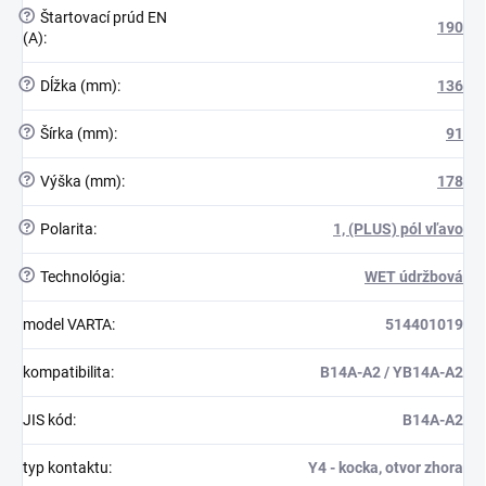
?
Štartovací prúd EN
190
(A)
:
?
Dĺžka (mm)
:
136
?
Šírka (mm)
:
91
?
Výška (mm)
:
178
?
Polarita
:
1, (PLUS) pól vľavo
?
Technológia
:
WET údržbová
model VARTA
:
514401019
kompatibilita
:
B14A-A2 / YB14A-A2
JIS kód
:
B14A-A2
typ kontaktu
:
Y4 - kocka, otvor zhora