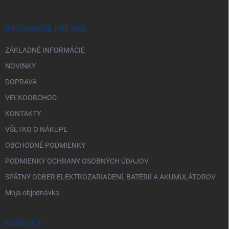
ä
t
i
INFORMÁCIE PRE VÁS
e
ZÁKLADNÉ INFORMÁCIE
NOVINKY
DOPRAVA
VEĽKOOBCHOD
KONTAKTY
VŠETKO O NÁKUPE
OBCHODNÉ PODMIENKY
PODMIENKY OCHRANY OSOBNÝCH ÚDAJOV
SPÄTNÝ ODBER ELEKTROZARIADENÍ, BATÉRIÍ A AKUMULÁTOROV
Moja objednávka
KONTAKT