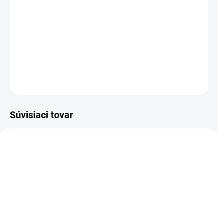
DETAILNÉ INFORMÁCIE
−
+
Pridať do košíka
OPÝTAŤ SA
STRÁŽIŤ
Súvisiaci tovar
TIP
E5608
E5876
PREDAJ UKONČENÝ
SKLADOM