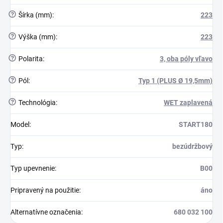
?
Šírka (mm)
:
223
?
Výška (mm)
:
223
?
Polarita
:
3, oba póly vľavo
?
Pól
:
Typ 1 (PLUS Ø 19,5mm)
?
Technológia
:
WET zaplavená
Model
:
START180
Typ
:
bezúdržbový
Typ upevnenie
:
B00
Pripravený na použitie
:
áno
Alternatívne označenia
:
680 032 100