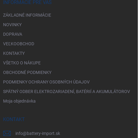
i
INFORMÁCIE PRE VÁS
e
ZÁKLADNÉ INFORMÁCIE
NOVINKY
DOPRAVA
VEĽKOOBCHOD
KONTAKTY
VŠETKO O NÁKUPE
OBCHODNÉ PODMIENKY
PODMIENKY OCHRANY OSOBNÝCH ÚDAJOV
SPÄTNÝ ODBER ELEKTROZARIADENÍ, BATÉRIÍ A AKUMULÁTOROV
Moja objednávka
KONTAKT
info
@
battery-import.sk