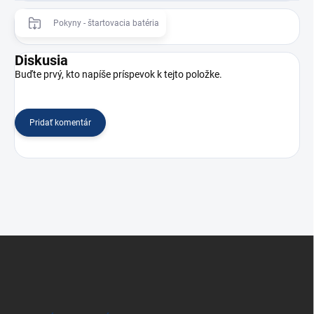
Pokyny - štartovacia batéria
Diskusia
Buďte prvý, kto napíše príspevok k tejto položke.
Pridať komentár
Z
á
p
ä
t