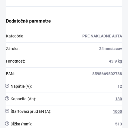
Dodatočné parametre
Kategória
:
PRE NÁKLADNÉ AUTÁ
Záruka
:
24 mesiacov
Hmotnosť
:
43.9 kg
EAN
:
8595669502788
?
Napätie (V)
:
12
?
Kapacita (Ah)
:
180
?
Štartovací prúd EN (A)
:
1000
?
Dĺžka (mm)
:
513