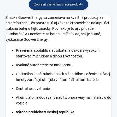
Zobraziť všetky súvisiace produkty
Značka Goowei Energy sa zameriava na kvalitné produkty za
prijateľnú cenu, čo potvrdzujú aj zákazníci pravidelne nakupujúci
trakčnú batériu tejto značky. Rovnako je to aj v prípade
autobatérií. Ak nechcete za batériu míňať viac, než je nutné,
vyskúšajte Goowei Energy.
Preverená, spoľahlivá autobatéria Ca/Ca s vysokým
štartovacím prúdom a dlhou životnosťou.
Kvalitné autobatérie za nízku cenu.
Optimálna konštrukcia dosiek a špeciálne zloženie aktívnej
hmoty zaručujú silnejšiu vnútornú štruktúru batérie.
Centrálne odvetranie.
Akumulátor je dodávaný nabitý, pripravený na inštaláciu do
vozidla.
Výroba prebieha v Českej republike.