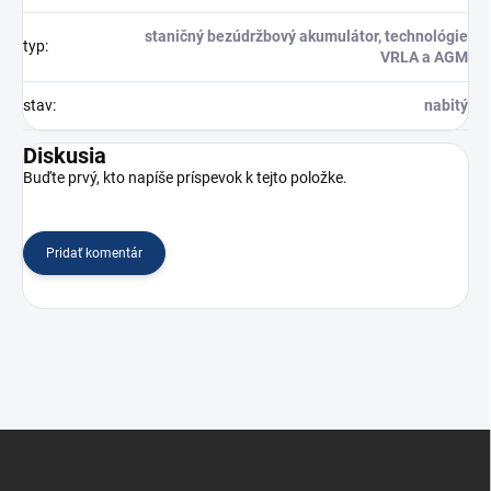
staničný bezúdržbový akumulátor, technológie
typ
:
VRLA a AGM
stav
:
nabitý
Diskusia
Buďte prvý, kto napíše príspevok k tejto položke.
Pridať komentár
Z
á
p