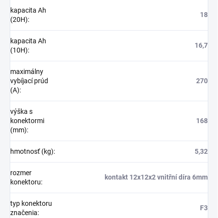
kapacita Ah
18
(20H)
:
kapacita Ah
16,7
(10H)
:
maximálny
vybíjací prúd
270
(A)
:
výška s
konektormi
168
(mm)
:
hmotnosť (kg)
:
5,32
rozmer
kontakt 12x12x2 vnitřní díra 6mm
konektoru
:
typ konektoru
F3
značenia
: