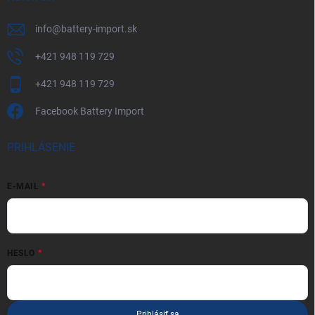
info
@
battery-import.sk
+421 948 119 729
+421 948 119 729
Facebook Battery Import
PRIHLÁSENIE
E-MAIL
HESLO
Prihlásiť sa