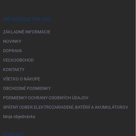
ä
t
i
INFORMÁCIE PRE VÁS
e
ZÁKLADNÉ INFORMÁCIE
NOVINKY
DOPRAVA
VEĽKOOBCHOD
KONTAKTY
VŠETKO O NÁKUPE
OBCHODNÉ PODMIENKY
PODMIENKY OCHRANY OSOBNÝCH ÚDAJOV
SPÄTNÝ ODBER ELEKTROZARIADENÍ, BATÉRIÍ A AKUMULÁTOROV
Moja objednávka
KONTAKT