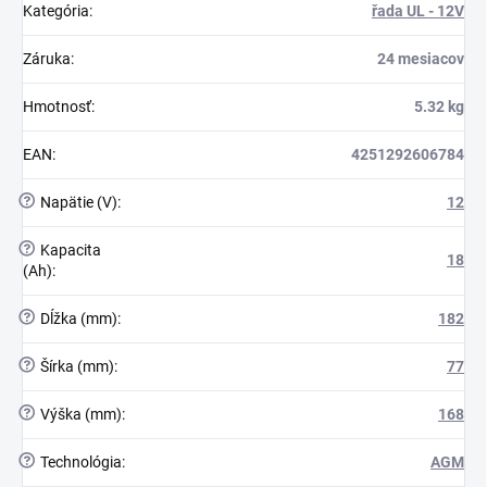
Kategória
:
řada UL - 12V
Záruka
:
24 mesiacov
Hmotnosť
:
5.32 kg
EAN
:
4251292606784
?
Napätie (V)
:
12
?
Kapacita
18
(Ah)
:
?
Dĺžka (mm)
:
182
?
Šírka (mm)
:
77
?
Výška (mm)
:
168
?
Technológia
:
AGM