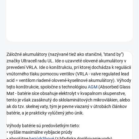
−
+
Pridať do košíka
OPÝTAŤ SA
STRÁŽIŤ
Záložné akumulátory (nazývané tiež ako staničné, "stand by")
značky Ultracell radu UL. Ide o uzavreté olovené akumulátory v
prevedení VRLA. Ide o konštrukciu, pri ktorej dochádza k regulácii
vnútorného tlaku pomocou ventilov (VRLA - valve regulated lead
acid = ventilom riadené olovené-kyselinové akumulátory). Výhody
tejto konštrukcie, spoločne s technológiou
AGM
(Absorbed Glass
Mat - batérie síce obsahuje elektrolyt v kvapalnom skupenstve,
tento je však zasáknutý do sklolaminátových mikrovlákien, alebo
ak do tzv. skelnej vaty, tým je pevne viazaný v útrobách článkov
batérie, a je prakticky vylúčený jeho únik.
Výhody batérie sú predovšetkým tieto:
• vyššie maximálne vybíjacie prúdy
• absolútne
bezúdržbové
(z hľadiska doplňovanie vody)