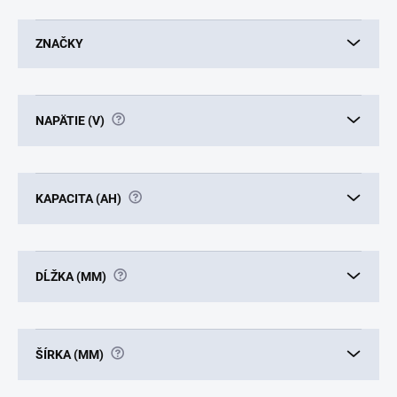
t
o
ZNAČKY
v
?
NAPÄTIE (V)
?
KAPACITA (AH)
?
DĹŽKA (MM)
?
ŠÍRKA (MM)