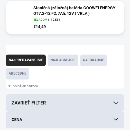
Staničná (záložná) batéria GOOWEI ENERGY
OT7.2-12 F2, 7Ah, 12V ( VRLA )
SKLADOM
(112 KS)
€14,49
R
a
NAJPREDÁVANEJŠIE
NAJLACNEJŠIE
NAJDRAHŠIE
d
e
ABECEDNE
n
i
191
položiek celkom
e
p
ZAVRIEŤ FILTER
r
o
d
CENA
u
k