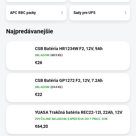
APC RBC packy
Sady pre UPS
Najpredávanejšie
CSB Batéria HR1234W F2, 12V, 9Ah
SKLADOM
(485 KS)
€26
CSB Batéria GP1272 F2, 12V, 7.2Ah
SKLADOM
(244 KS)
€22
YUASA Trakčná batéria REC22-12I, 22Ah, 12V
ZVYČAJNE SKLADOM, EXPEDÍCIA DO 7 PRAC. DNÍ
€64,20