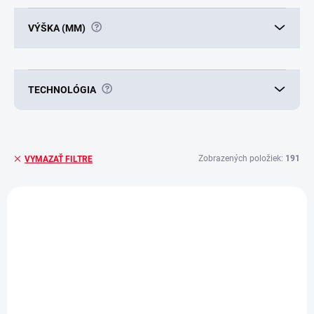
?
VÝŠKA (MM)
?
TECHNOLÓGIA
Zobrazených položiek:
191
VYMAZAŤ FILTRE
V
ý
E1438
p
i
s
p
r
o