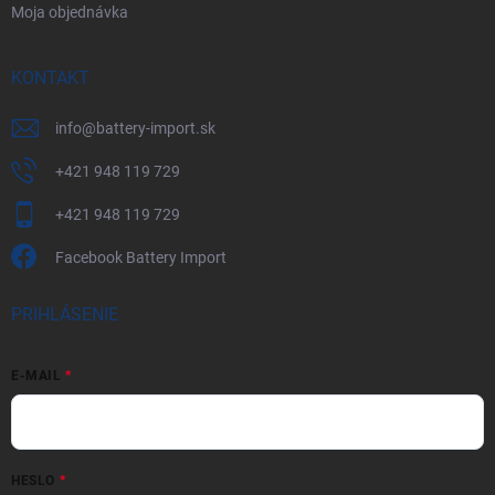
Moja objednávka
KONTAKT
info
@
battery-import.sk
+421 948 119 729
+421 948 119 729
Facebook Battery Import
PRIHLÁSENIE
E-MAIL
HESLO