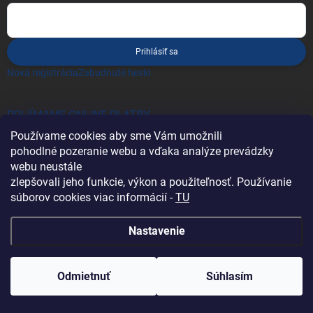
Prihlásiť sa
Nová registrácia
Zabudnuté heslo
PRIJÍMAME ONLINE PLATBY
Používame cookies aby sme Vám umožnili
pohodlné pozeranie webu a vďaka analýze prevádzky
webu neustále
zlepšovali jeho funkcie, výkon a použiteľnosť. Používanie
súborov cookies viac informácií -
TU
Heureka.sk
Nastavenie
Odmietnuť
Súhlasím
Copyright 2026
Battery Import SK
. Všetky práva vyhradené.
Vytvoril Shoptet