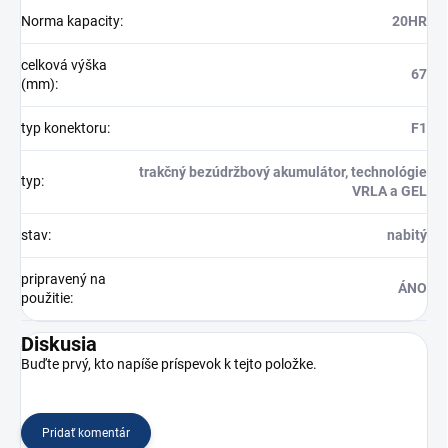
Norma kapacity
:
20HR
celková výška
67
(mm)
:
typ konektoru
:
F1
trakčný bezúdržbový akumulátor, technológie
typ
:
VRLA a GEL
stav
:
nabitý
pripravený na
ÁNO
použitie
:
Diskusia
Buďte prvý, kto napíše príspevok k tejto položke.
Pridať komentár