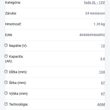
Kategória
:
řada UL - 12V
Záruka
:
24 mesiacov
Hmotnosť
:
1.35 kg
EAN
:
4040849466892
?
Napätie (V)
:
12
?
Kapacita
3,4
(Ah)
:
?
Dĺžka (mm)
:
134
?
Šírka (mm)
:
67
?
Výška (mm)
:
67
?
Technológia
:
AGM