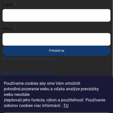
E-MAIL
HESLO
Prihlásiť sa
Nová registrácia
Zabudnuté heslo
PRIJÍMAME ONLINE PLATBY
Používame cookies aby sme Vám umožnili
pohodlné pozeranie webu a vďaka analýze prevádzky
webu neustále
zlepšovali jeho funkcie, výkon a použiteľnosť. Používanie
súborov cookies viac informácií -
TU
Heureka.sk