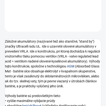
−
+
Pridať do košíka
OPÝTAŤ SA
STRÁŽIŤ
Záložné akumulátory (nazývané tiež ako staničné, "stand by")
značky Ultracell radu UL. Ide o uzavreté olovené akumulátory v
prevedení VRLA. Ide o konštrukciu, pri ktorej dochádza k regulácii
vnútorného tlaku pomocou ventilov (VRLA - valve regulated lead
acid = ventilom riadené olovené-kyselinové akumulátory). Výhody
tejto konštrukcie, spoločne s technológiou
AGM
(Absorbed Glass
Mat - batérie síce obsahuje elektrolyt v kvapalnom skupenstve,
tento je však zasáknutý do sklolaminátových mikrovlákien, alebo
ak do tzv. skelnej vaty, tým je pevne viazaný v útrobách článkov
batérie, a je prakticky vylúčený jeho únik.
Výhody batérie sú predovšetkým tieto:
• vyššie maximálne vybíjacie prúdy
• absolútne
bezúdržbové
(z hľadiska doplňovanie vody)