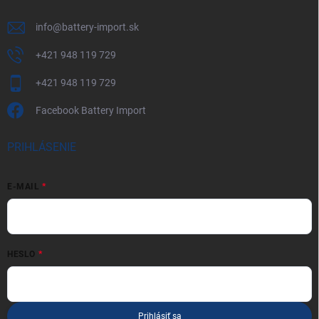
info
@
battery-import.sk
+421 948 119 729
+421 948 119 729
Facebook Battery Import
PRIHLÁSENIE
E-MAIL
HESLO
Prihlásiť sa