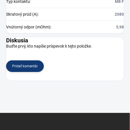
Typ kontaktu
:
M8 F
Skratový prúd (A)
:
2080
Vnútorný odpor (mOhm)
:
5,98
Diskusia
Buďte prvý, kto napíše príspevok k tejto položke.
Pridať komentár
Z
á
p