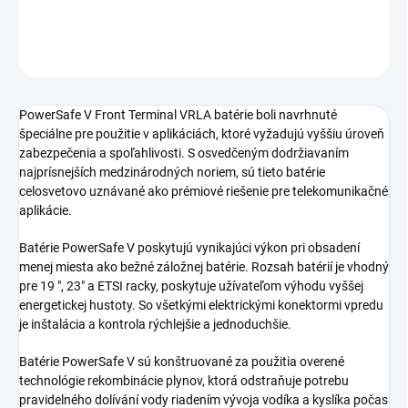
OPÝTAŤ SA
STRÁŽIŤ
PowerSafe V Front Terminal VRLA batérie boli navrhnuté
špeciálne pre použitie v aplikáciách, ktoré vyžadujú vyššiu úroveň
zabezpečenia a spoľahlivosti. S osvedčeným dodržiavaním
najprísnejších medzinárodných noriem, sú tieto batérie
celosvetovo uznávané ako prémiové riešenie pre telekomunikačné
aplikácie.
Batérie PowerSafe V poskytujú vynikajúci výkon pri obsadení
menej miesta ako bežné záložnej batérie. Rozsah batérií je vhodný
pre 19 ", 23" a ETSI racky, poskytuje užívateľom výhodu vyššej
energetickej hustoty. So všetkými elektrickými konektormi vpredu
je inštalácia a kontrola rýchlejšie a jednoduchšie.
Batérie PowerSafe V sú konštruované za použitia overené
technológie rekombinácie plynov, ktorá odstraňuje potrebu
pravidelného dolívání vody riadením vývoja vodíka a kyslíka počas