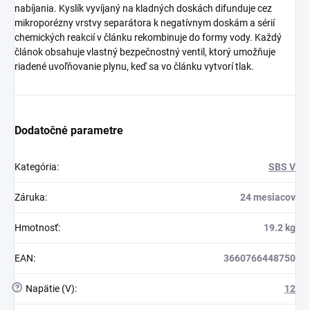
nabíjania. Kyslík vyvíjaný na kladných doskách difunduje cez
mikroporézny vrstvy separátora k negatívnym doskám a sérií
chemických reakcií v článku rekombinuje do formy vody. Každý
článok obsahuje vlastný bezpečnostný ventil, ktorý umožňuje
riadené uvoľňovanie plynu, keď sa vo článku vytvorí tlak.
Dodatočné parametre
Kategória
:
SBS V
Záruka
:
24 mesiacov
Hmotnosť
:
19.2 kg
EAN
:
3660766448750
?
Napätie (V)
:
12