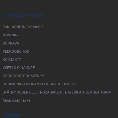
ä
t
i
INFORMÁCIE PRE VÁS
e
ZÁKLADNÉ INFORMÁCIE
NOVINKY
DOPRAVA
VEĽKOOBCHOD
KONTAKTY
VŠETKO O NÁKUPE
OBCHODNÉ PODMIENKY
PODMIENKY OCHRANY OSOBNÝCH ÚDAJOV
SPÄTNÝ ODBER ELEKTROZARIADENÍ, BATÉRIÍ A AKUMULÁTOROV
Moja objednávka
KONTAKT