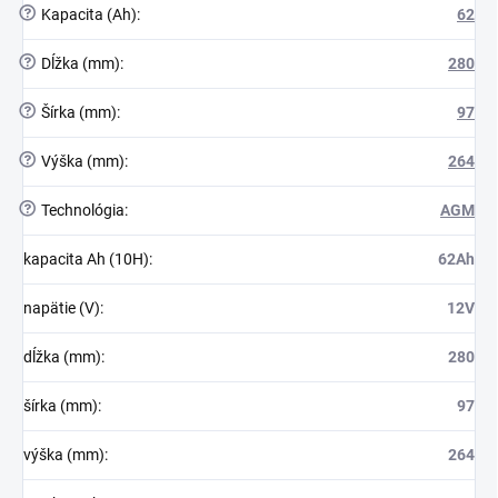
?
Kapacita (Ah)
:
62
?
Dĺžka (mm)
:
280
?
Šírka (mm)
:
97
?
Výška (mm)
:
264
?
Technológia
:
AGM
kapacita Ah (10H)
:
62Ah
napätie (V)
:
12V
dĺžka (mm)
:
280
šírka (mm)
:
97
výška (mm)
:
264