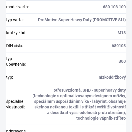
model varta
:
680 108 100
typ varta
:
ProMotive Super Heavy Duty (PROMOTIVE SLI)
krátky kód
:
M18
DIN číslo
:
680108
typ
B00
upevnenie
:
typ
:
nízkoúdržbový
otřesuvzdorná, SHD - super heavy duty
(technologie s optimalizovaným designem mřížky,
špeciálne
speciálním uspořádáním víka - labyrint, obsahuje
vlastnosti
:
skelnou netkanou textilii s třikrát vyšší životností
a desetkrát vyšší odolností proti otřesům),
technologie vápník-stříbro
pripravené