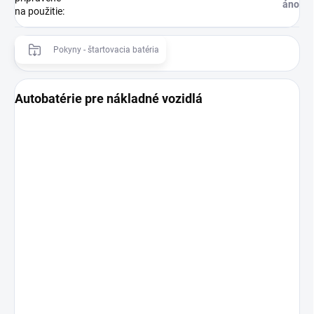
áno
na použitie
:
Pokyny - štartovacia batéria
Autobatérie pre nákladné vozidlá