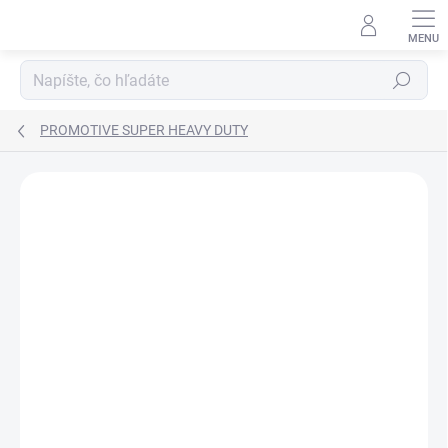
Prejsť
na
obsah
Hľadať
PROMOTIVE SUPER HEAVY DUTY
ZNAČKA:
VARTA