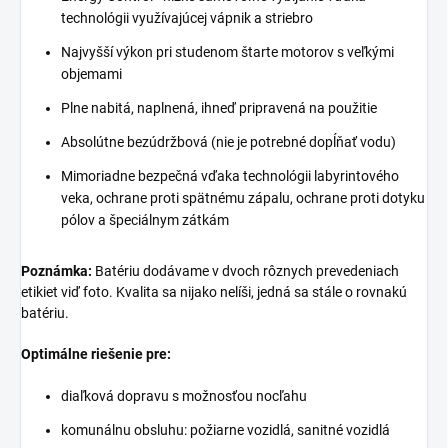
technológii využívajúcej vápnik a striebro
Najvyšší výkon pri studenom štarte motorov s veľkými
objemami
Plne nabitá, naplnená, ihneď pripravená na použitie
Absolútne bezúdržbová (nie je potrebné dopĺňať vodu)
Mimoriadne bezpečná vďaka technológii labyrintového
veka, ochrane proti spätnému zápalu, ochrane proti dotyku
pólov a špeciálnym zátkám
Poznámka:
Batériu dodávame v dvoch rôznych prevedeniach
etikiet viď foto. Kvalita sa nijako nelíši, jedná sa stále o rovnakú
batériu.
Optimálne riešenie pre:
diaľková dopravu s možnosťou nocľahu
komunálnu obsluhu: požiarne vozidlá, sanitné vozidlá