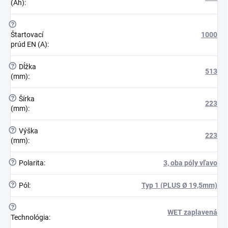
(Ah)
:
?
Štartovací
1000
prúd EN (A)
:
?
Dĺžka
513
(mm)
:
?
Šírka
223
(mm)
:
?
Výška
223
(mm)
:
?
Polarita
:
3, oba póly vľavo
?
Pól
:
Typ 1 (PLUS Ø 19,5mm)
?
WET zaplavená
Technológia
: