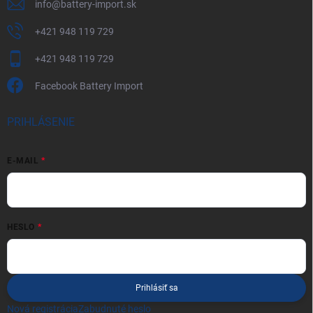
info
@
battery-import.sk
+421 948 119 729
+421 948 119 729
Facebook Battery Import
PRIHLÁSENIE
E-MAIL
HESLO
Prihlásiť sa
Nová registrácia
Zabudnuté heslo