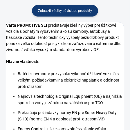
Zobraziť všetky súvisiace produkty
Varta PROMOTIVE SLI
predstavuje ideálny výber pre úžitkové
vozidlá s bohatým vybavením ako sú kamióny, autobusy a
hasičské vozidlá. Tento technicky vyspelý bezúdržbový produkt
ponúka veľkú odolnosť pri cyklickom zaťažovaní a extrémne dlhú
životnosť vďaka vysokým štandardom výrobcov OE.
Hlavné vlastnosti:
Batérie navrhnuté pre vysoko výkonné úžitkové vozidlá s
veľkými požiadavkami na elektrické napájanie a odolnosť
proti otrasom
Najnovšia technológia Original Equipment (OE) a najnižšia
spotreba vody je zárukou najväčších úspor TCO
Prekračujú požiadavky normy EN pre Super Heavy Duty
(SHD) (norma EN 4 a odolnosť proti otrasom V3)
Energy Control - nízke samovoľné vybíjanie vďaka