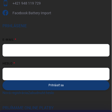
+421 948 119 729
Facebook Battery Import
PRIHLÁSENIE
E-MAIL
HESLO
Prihlásiť sa
Nová registrácia
Zabudnuté heslo
PRIJÍMAME ONLINE PLATBY