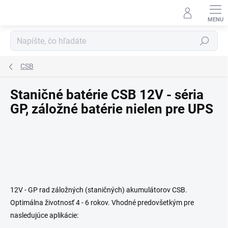
Prejsť
na
obsah
Hľadať
CSB
Staničné batérie CSB 12V - séria
GP, záložné batérie nielen pre UPS
12V
-
GP
rad
záložných
(
staničných
)
akumulátorov
CSB
.
Optimálna
životnosť
4
-
6 rokov
.
Vhodné predovšetkým
pre
nasledujúce aplikácie
: