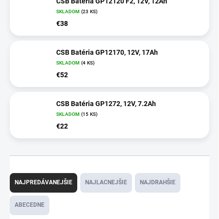
CSB Batéria GP12120 F2, 12V, 12Ah
SKLADOM
(23 KS)
€38
CSB Batéria GP12170, 12V, 17Ah
SKLADOM
(4 KS)
€52
CSB Batéria GP1272, 12V, 7.2Ah
SKLADOM
(15 KS)
€22
R
a
NAJPREDÁVANEJŠIE
NAJLACNEJŠIE
NAJDRAHŠIE
d
e
ABECEDNE
n