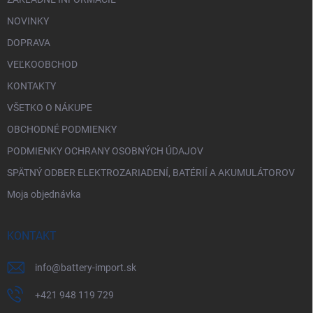
y
v
NOVINKY
ý
p
DOPRAVA
i
VEĽKOOBCHOD
s
u
KONTAKTY
VŠETKO O NÁKUPE
OBCHODNÉ PODMIENKY
PODMIENKY OCHRANY OSOBNÝCH ÚDAJOV
SPÄTNÝ ODBER ELEKTROZARIADENÍ, BATÉRIÍ A AKUMULÁTOROV
Moja objednávka
KONTAKT
info
@
battery-import.sk
+421 948 119 729