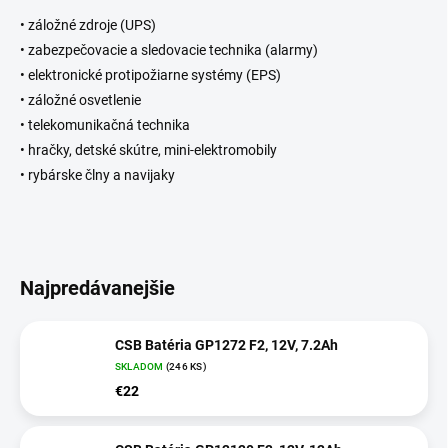
•
záložné zdroje
(
UPS
)
•
zabezpečovacie a
sledovacie
technika
(
alarmy
)
• elektronické
protipožiarne
systémy
(
EPS
)
•
záložné
osvetlenie
•
telekomunikačná
technika
•
hračky
,
detské
skútre
,
mini
-
elektromobily
•
rybárske člny
a
navijaky
Najpredávanejšie
CSB Batéria GP1272 F2, 12V, 7.2Ah
SKLADOM
(246 KS)
€22