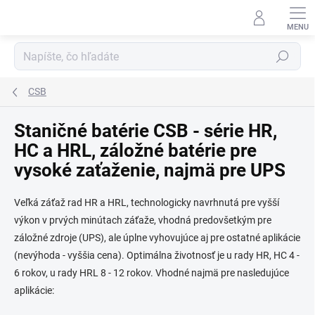
Prejsť
na
obsah
Hľadať
CSB
Staničné batérie CSB - série HR,
HC a HRL, záložné batérie pre
vysoké zaťaženie, najmä pre UPS
Veľká záťaž rad HR a HRL, technologicky navrhnutá pre vyšší
výkon v prvých minútach záťaže, vhodná predovšetkým pre
záložné zdroje (UPS), ale úplne vyhovujúce aj pre ostatné aplikácie
(nevýhoda - vyššia cena). Optimálna životnosť je u rady HR, HC 4 -
6 rokov, u rady HRL 8 - 12 rokov. Vhodné najmä pre nasledujúce
aplikácie: