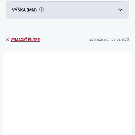
?
VÝŠKA (MM)
Zobrazených položiek:
3
VYMAZAŤ FILTRE
V
ý
E1438
p
i
s
p
r
o
d
u
k
t
o