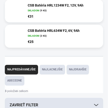
CSB Batéria HRL1234W F2, 12V, 9Ah
SKLADOM
(9 KS)
€31
CSB Batéria HRL634W F2, 6V, 9Ah
SKLADOM
(3 KS)
€25
R
a
NAJPREDÁVANEJŠIE
NAJLACNEJŠIE
NAJDRAHŠIE
d
e
ABECEDNE
n
i
3
položiek celkom
e
p
ZAVRIEŤ FILTER
r