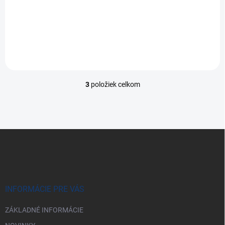
Značkové, vysoko kvalitné akumulátory špeciálne navrhnuté pre
hlboké vybíjanie a opakované cyklické namáhanie.
3
položiek celkom
O
v
l
á
d
Z
a
á
c
p
i
e
ä
p
t
r
i
INFORMÁCIE PRE VÁS
v
e
k
ZÁKLADNÉ INFORMÁCIE
y
v